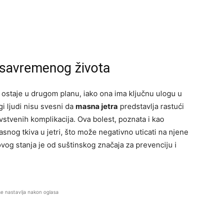
 savremenog života
 ostaje u drugom planu, iako ona ima ključnu ulogu u
i ljudi nisu svesni da
masna jetra
predstavlja rastući
vstvenih komplikacija. Ova bolest, poznata i kao
snog tkiva u jetri, što može negativno uticati na njene
vog stanja je od suštinskog značaja za prevenciju i
se nastavlja nakon oglasa