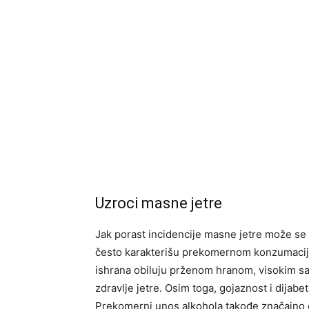
Uzroci masne jetre
Jak porast incidencije masne jetre može se 
često karakterišu prekomernom konzumacijo
ishrana obiluju prženom hranom, visokim sad
zdravlje jetre. Osim toga, gojaznost i dijabe
Prekomerni unos alkohola takođe značajno d