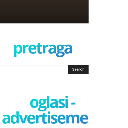
pretraga
oglasi -
advertisement