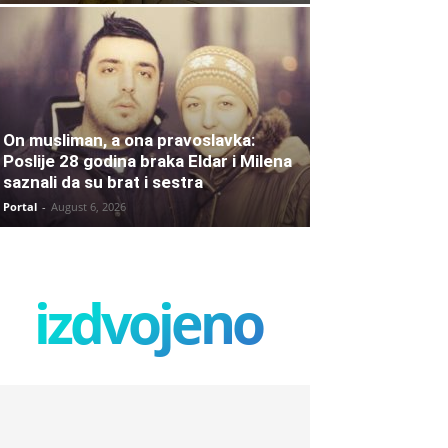
On musliman, a ona pravoslavka:
Poslije 28 godina braka Eldar i Milena
saznali da su brat i sestra
Portal
-
August 6, 2026
izdvojeno