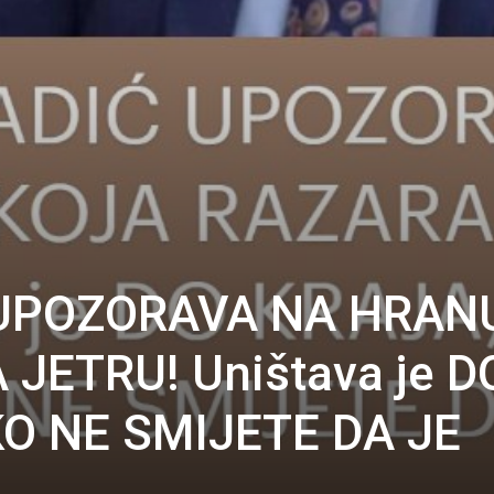
 UPOZORAVA NA HRAN
JETRU! Uništava je D
O NE SMIJETE DA JE