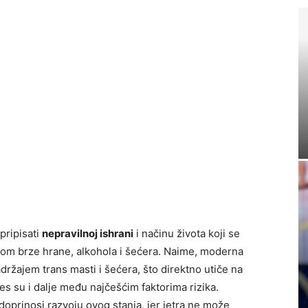
pripisati
nepravilnoj ishrani
i načinu života koji se
m brze hrane, alkohola i šećera. Naime, moderna
ržajem trans masti i šećera, što direktno utiče na
tes su i dalje među najčešćim faktorima rizika.
oprinosi razvoju ovog stanja, jer jetra ne može