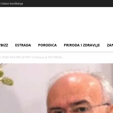
i Uslovi korištenja
BIZZ
ESTRADA
PORODICA
PRIRODA I ZDRAVLJE
ZA
JA RAZARA JETRU! Uništava je DO KRAJA,...