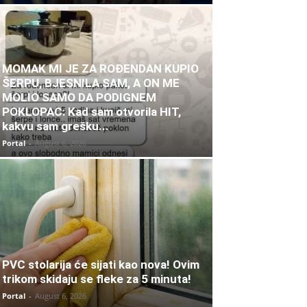
MOMAK MI JE ZA ROĐENDAN KUPIO
ŠERPU, BJESNILA SAM, A ON ME
MOLIO SAMO DA PODIGNEM
POKLOPAC: Kad sam otvorila HIT,
kakvu sam grešku...
Portal
-
August 6, 2026
PVC stolarija će sijati kao nova! Ovim
trikom skidaju se fleke za 5 minuta!
Portal
-
August 6, 2026