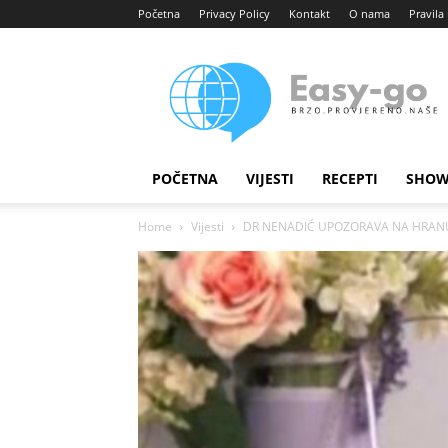
Početna
Privacy Policy
Kontakt
O nama
Pravila 
Easy
portal
POČETNA
VIJESTI
RECEPTI
SHOW
Home
Vijesti
DR NENADIĆ UPOZORAVA NA HRANU KO