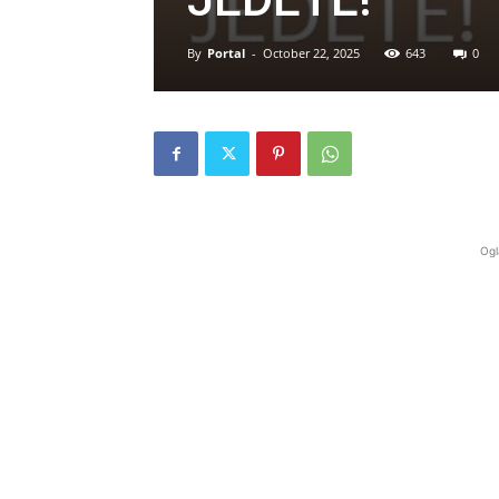
By
Portal
-
October 22, 2025
643
0
Ogl