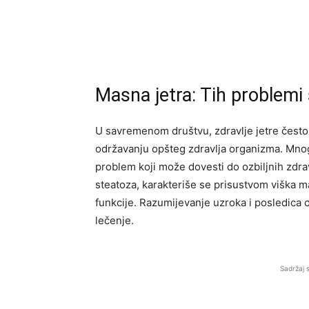
Masna jetra: Tih problemi
U savremenom društvu, zdravlje jetre često
održavanju opšteg zdravlja organizma. Mnog
problem koji može dovesti do ozbiljnih zdra
steatoza, karakteriše se prisustvom viška ma
funkcije. Razumijevanje uzroka i posledica o
lečenje.
Sadržaj 