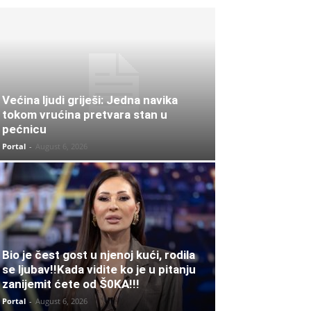
Većina ljudi griješi: Jedna navika
tokom vrućina pretvara stan u
pećnicu
Portal
-
August 6, 2026
Bio je čest gost u njenoj kući, rodila
se ljubav!!Kada vidite ko je u pitanju
zanijemit ćete od Š0KA!!!
Portal
-
August 6, 2026