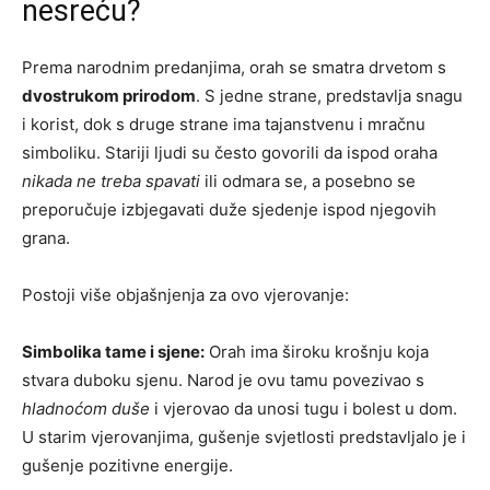
nesreću?
Prema narodnim predanjima, orah se smatra drvetom s
dvostrukom prirodom
. S jedne strane, predstavlja snagu
i korist, dok s druge strane ima tajanstvenu i mračnu
simboliku. Stariji ljudi su često govorili da ispod oraha
nikada ne treba spavati
ili odmara se, a posebno se
preporučuje izbjegavati duže sjedenje ispod njegovih
grana.
Postoji više objašnjenja za ovo vjerovanje:
Simbolika tame i sjene:
Orah ima široku krošnju koja
stvara duboku sjenu. Narod je ovu tamu povezivao s
hladnoćom duše
i vjerovao da unosi tugu i bolest u dom.
U starim vjerovanjima, gušenje svjetlosti predstavljalo je i
gušenje pozitivne energije.