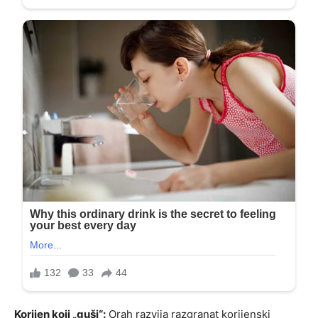
Korijen koji „guši“:
Orah razvija razgranat korijenski