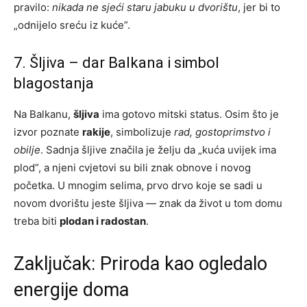
pravilo:
nikada ne sjeći staru jabuku u dvorištu
, jer bi to
„odnijelo sreću iz kuće”.
7. Šljiva – dar Balkana i simbol
blagostanja
Na Balkanu,
šljiva
ima gotovo mitski status. Osim što je
izvor poznate
rakije
, simbolizuje
rad, gostoprimstvo i
obilje
. Sadnja šljive značila je želju da „kuća uvijek ima
plod”, a njeni cvjetovi su bili znak obnove i novog
početka. U mnogim selima, prvo drvo koje se sadi u
novom dvorištu jeste šljiva — znak da život u tom domu
treba biti
plodan i radostan
.
Zaključak: Priroda kao ogledalo
energije doma