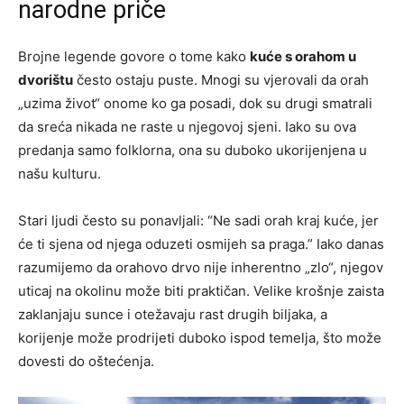
narodne priče
Brojne legende govore o tome kako
kuće s orahom u
dvorištu
često ostaju puste. Mnogi su vjerovali da orah
„uzima život“ onome ko ga posadi, dok su drugi smatrali
da sreća nikada ne raste u njegovoj sjeni. Iako su ova
predanja samo folklorna, ona su duboko ukorijenjena u
našu kulturu.
Stari ljudi često su ponavljali: “Ne sadi orah kraj kuće, jer
će ti sjena od njega oduzeti osmijeh sa praga.” Iako danas
razumijemo da orahovo drvo nije inherentno „zlo“, njegov
uticaj na okolinu može biti praktičan. Velike krošnje zaista
zaklanjaju sunce i otežavaju rast drugih biljaka, a
korijenje može prodrijeti duboko ispod temelja, što može
dovesti do oštećenja.