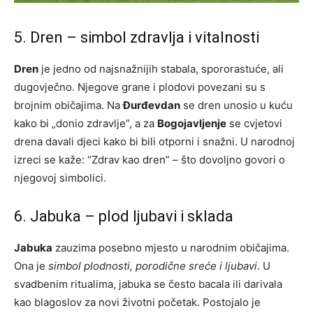
5. Dren – simbol zdravlja i vitalnosti
Dren
je jedno od najsnažnijih stabala, spororastuće, ali
dugovječno. Njegove grane i plodovi povezani su s
brojnim običajima. Na
Đurđevdan
se dren unosio u kuću
kako bi „donio zdravlje”, a za
Bogojavljenje
se cvjetovi
drena davali djeci kako bi bili otporni i snažni. U narodnoj
izreci se kaže: “Zdrav kao dren” – što dovoljno govori o
njegovoj simbolici.
6. Jabuka – plod ljubavi i sklada
Jabuka
zauzima posebno mjesto u narodnim običajima.
Ona je
simbol plodnosti, porodične sreće i ljubavi
. U
svadbenim ritualima, jabuka se često bacala ili darivala
kao blagoslov za novi životni početak. Postojalo je