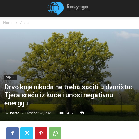
Home
Vijesti
Vijesti
Drvo koje nikada ne treba saditi u dvorištu:
Tjera sreću iz kuće i unosi negativnu
energiju
By
Portal
-
October 28, 2025
1416
0