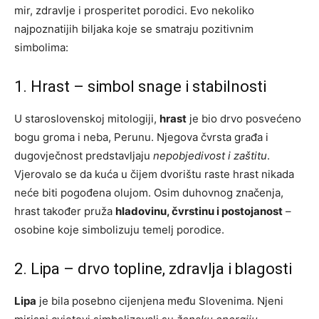
mir, zdravlje i prosperitet porodici. Evo nekoliko
najpoznatijih biljaka koje se smatraju pozitivnim
simbolima:
1. Hrast – simbol snage i stabilnosti
U staroslovenskoj mitologiji,
hrast
je bio drvo posvećeno
bogu groma i neba, Perunu. Njegova čvrsta građa i
dugovječnost predstavljaju
nepobjedivost i zaštitu
.
Vjerovalo se da kuća u čijem dvorištu raste hrast nikada
neće biti pogođena olujom. Osim duhovnog značenja,
hrast također pruža
hladovinu, čvrstinu i postojanost
–
osobine koje simbolizuju temelj porodice.
2. Lipa – drvo topline, zdravlja i blagosti
Lipa
je bila posebno cijenjena među Slovenima. Njeni