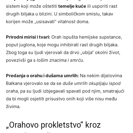
sistem koji može oštetiti
temelje kuće
ili usporiti rast
drugih biljaka u blizini. U simboličkom smislu, takav
korijen može „usisavati“ vitalnost doma.
Prirodni mirisi i tvari:
Orah ispušta hemijske supstance,
poput juglona, koje mogu inhibirati rast drugih biljaka.
Zbog toga su ljudi vjerovali da drvo „ubija“ okolni život,
povezivši ga s
lošim znacima i smrću
.
Predanja o orahu i dušama umrlih:
Na nekim dijelovima
Balkana vjerovalo se da se
duše umrlih okupljaju ispod
oraha
, pa su ljudi izbjegavali spavati pod njim, smatrajući
da bi mogli osjetiti prisustvo onih koji više nisu među
živima.
„Orahovo prokletstvo“ kroz