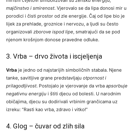
mirisni cvjetovi simbolizovali su
žensku energiju,
majčinstvo i smirenost
. Vjerovalo se da lipa donosi mir u
porodici i čisti prostor od zle energije. Čaj od lipe bio je
lijek za prehlade, groznice i nervozu, a ljudi su često
organizovali
zborove ispod lipe
, smatrajući da se pod
njenom krošnjom donose pravedne odluke.
3. Vrba – drvo života i iscjeljenja
Vrba
je jedno od najstarijih simboličnih stabala. Njene
tanke, savitljive grane predstavljaju
otpornost i
prilagodljivost
. Postojalo je vjerovanje da vrba
apsorbuje
negativnu energiju
i štiti djecu od bolesti. U narodnim
običajima, djecu su dodirivali vrbinim grančicama uz
izreku: “Rasti kao vrba, zdravo i vitko!”
4. Glog – čuvar od zlih sila