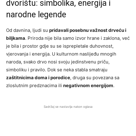
dvorištu: simbolika, energija i
narodne legende
Od davnina, ljudi su
pridavali posebnu važnost drveću i
biljkama
. Priroda nije bila samo izvor hrane i zaklona, već
je bila i prostor gdje su se isprepletale duhovnost,
vjerovanja i energija. U kulturnom naslijeđu mnogih
naroda, svako drvo nosi svoju jedinstvenu priču,
simboliku i pravilo. Dok se neka stabla smatraju
zaštitnicima doma i porodice
, druga su povezana sa
zloslutnim predznacima ili
negativnom energijom
.
Sadržaj se nastavlja nakon oglasa