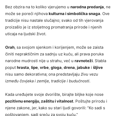
Bez obzira na to koliko vjerujemo u
narodna predanja
, ne
može se poreći njihova
kulturna i simbolička snaga
. Ove
tradicije nisu nastale slučajno; svako od tih vjerovanja
proizašlo je iz stoljetnog promatranja prirode i njenih
uticaja na ljudski život.
Orah
, sa svojom sjenkom i korijenjem, može se zaista
činiti nepraktičnim za sadnju uz kuću, ali prava poruka
narodne mudrosti nije u strahu, već u
ravnoteži
. Stabla
poput
hrasta
,
lipe
,
vrbe
,
gloga
,
drena
,
jabuke
i
šljive
nisu samo dekorativna; ona predstavljaju
živu vezu
između čovjeka i zemlje, tradicije i budućnosti
.
Kada uređujete svoje dvorište, birajte biljke koje nose
pozitivnu energiju, zaštitu i vitalnost
. Poštujte prirodu i
njene zakone, jer, kako su stari ljudi govorili: “Ko sadi s
poštovanjem, sadi sreću za svoju kuću.”