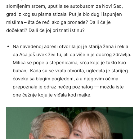
slomljenim srcem, uputila se autobusom za Novi Sad,
grad iz kog su pisma stizala. Put je bio dug i ispunjen
mislima – šta će reći ako ga pronađe? Da li će je
dočekati? Da li će joj priznati istinu?
Na navedenoj adresi otvorila joj je starija žena i rekla
da Aca još uvek živi tu, ali da više nije dobrog zdravlja.
Milica se popela stepenicama, srca koje je tuklo kao
bubanj. Kada su se vrata otvorila, ugledala je starijeg
čoveka sa blagim pogledom, a u njegovim očima
prepoznala je odraz nečeg poznatog — možda iste
one čežnje koju je viđala kod majke.