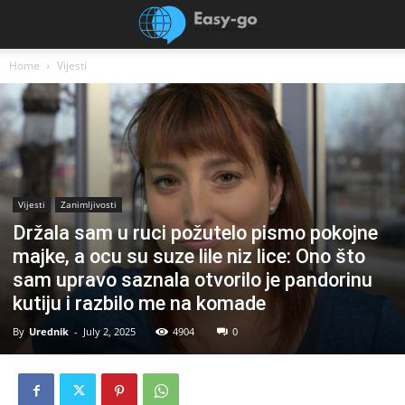
Home
Vijesti
Vijesti
Zanimljivosti
Držala sam u ruci požutelo pismo pokojne
majke, a ocu su suze lile niz lice: Ono što
sam upravo saznala otvorilo je pandorinu
kutiju i razbilo me na komade
By
Urednik
-
July 2, 2025
4904
0