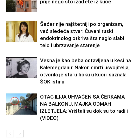
prije nego što izađete iz kuće
Šećer nije najštetniji po organizam,
već sledeća stvar: Čuveni ruski
endokrinolog otkriva šta naglo slabi
telo i ubrzavanje starenje
Vesna je kao beba ostavljena u kesi na
Kalemegdanu: Nakon smrti usvojitelja,
otvorila je staru fioku u kući i saznala
ŠOK istinu
OTAC ILIJA UHVAĆEN SA ĆERKAMA
NA BALKONU, MAJKA ODMAH
IZLETJELA: Vrištali su dok su to radili
(VIDEO)