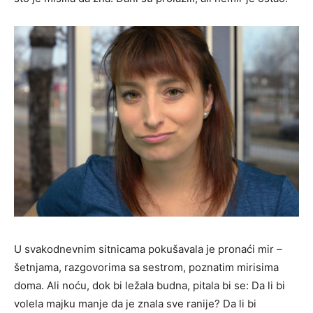
U svakodnevnim sitnicama pokušavala je pronaći mir –
šetnjama, razgovorima sa sestrom, poznatim mirisima
doma. Ali noću, dok bi ležala budna, pitala bi se: Da li bi
volela majku manje da je znala sve ranije? Da li bi