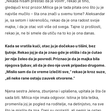
„Nikada nisam prestao da je volim“, rekao je tiho,
gledajući kroz prozor.Milica ga je tada pitala ono što ju je
najviše mučilo – šta ona znači u svemu tome? Aleksandar
je, sa setom i iskrenošću, rekao da je ona radost svoje
majke, i da je otac voli više od svega. Tajne iz prošlosti,
rekao je, ne bi smele da utiču na to ko je ona danas.
Kada se vratila kući, otac ju je dočekao u tišini, bez
ljutnje. Rekao joj je da je znao gde je otišla i da je ćutao
jer nije želeo da je povredi. Priznao je da je majka bila
njegova ljubav, ali da je deo nje uvek pripadao drugome.
„Mislio sam da će vreme izlečiti sve,“ rekao je kroz suze,
„ali neke rane ostaju zauvek otvorene.“
Njena sestra Jelena, zbunjena i uplašena, upitala je šta će
sada biti. Milica nije imala odgovor. Istina je bila teška,
promenila joj je pogled na roditelje, na detinjstvo, na sve
što je mislila da zna. Dani su prolazili, ali nemir je ostao.