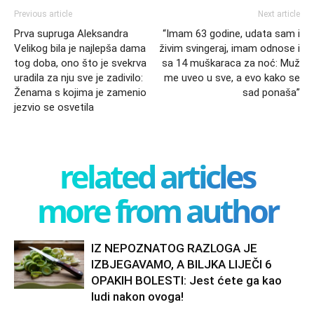
Previous article
Next article
Prva supruga Aleksandra
“Imam 63 godine, udata sam i
Velikog bila je najlepša dama
živim svingeraj, imam odnose i
tog doba, ono što je svekrva
sa 14 muškaraca za noć: Muž
uradila za nju sve je zadivilo:
me uveo u sve, a evo kako se
Ženama s kojima je zamenio
sad ponaša”
jezvio se osvetila
related articles
more from author
IZ NEPOZNATOG RAZLOGA JE
IZBJEGAVAMO, A BILJKA LIJEČI 6
OPAKIH BOLESTI: Jest ćete ga kao
ludi nakon ovoga!