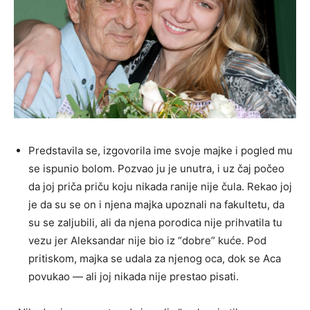
Predstavila se, izgovorila ime svoje majke i pogled mu
se ispunio bolom. Pozvao ju je unutra, i uz čaj počeo
da joj priča priču koju nikada ranije nije čula. Rekao joj
je da su se on i njena majka upoznali na fakultetu, da
su se zaljubili, ali da njena porodica nije prihvatila tu
vezu jer Aleksandar nije bio iz “dobre” kuće. Pod
pritiskom, majka se udala za njenog oca, dok se Aca
povukao — ali joj nikada nije prestao pisati.