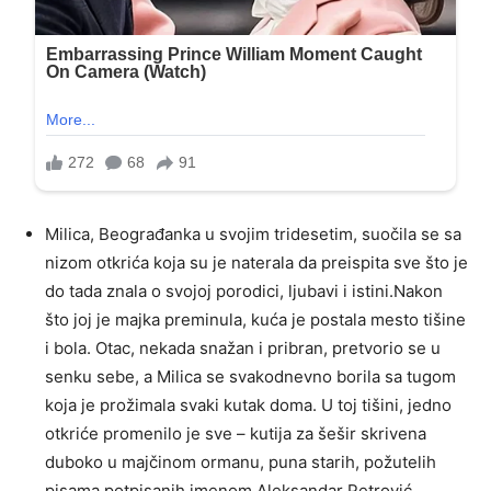
Milica, Beograđanka u svojim tridesetim, suočila se sa
nizom otkrića koja su je naterala da preispita sve što je
do tada znala o svojoj porodici, ljubavi i istini.Nakon
što joj je majka preminula, kuća je postala mesto tišine
i bola. Otac, nekada snažan i pribran, pretvorio se u
senku sebe, a Milica se svakodnevno borila sa tugom
koja je prožimala svaki kutak doma. U toj tišini, jedno
otkriće promenilo je sve – kutija za šešir skrivena
duboko u majčinom ormanu, puna starih, požutelih
pisama potpisanih imenom Aleksandar Petrović.