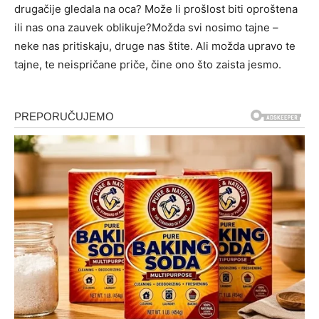
drugačije gledala na oca? Može li prošlost biti oproštena
ili nas ona zauvek oblikuje?Možda svi nosimo tajne –
neke nas pritiskaju, druge nas štite. Ali možda upravo te
tajne, te neispričane priče, čine ono što zaista jesmo.