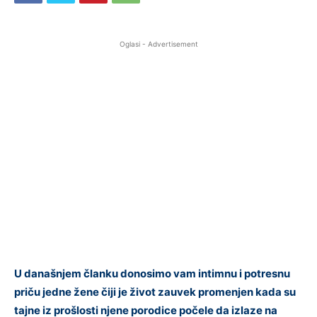
Oglasi - Advertisement
U današnjem članku donosimo vam intimnu i potresnu
priču jedne žene čiji je život zauvek pro
menjen kada su
tajne iz prošlosti njene porodice počele da izlaze na