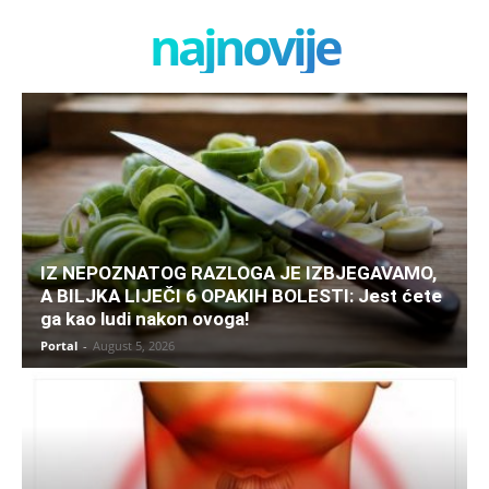
najnovije
IZ NEPOZNATOG RAZLOGA JE IZBJEGAVAMO,
A BILJKA LIJEČI 6 OPAKIH BOLESTI: Jest ćete
ga kao ludi nakon ovoga!
Portal
-
August 5, 2026