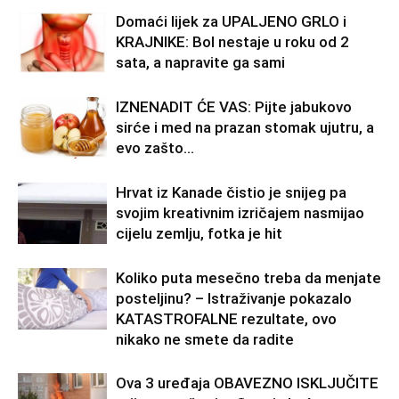
Domaći lijek za UPALJENO GRLO i
KRAJNIKE: Bol nestaje u roku od 2
sata, a napravite ga sami
IZNENADIT ĆE VAS: Pijte jabukovo
sirće i med na prazan stomak ujutru, a
evo zašto…
Hrvat iz Kanade čistio je snijeg pa
svojim kreativnim izričajem nasmijao
cijelu zemlju, fotka je hit
Koliko puta mesečno treba da menjate
posteljinu? – Istraživanje pokazalo
KATASTROFALNE rezultate, ovo
nikako ne smete da radite
Ova 3 uređaja OBAVEZNO ISKLJUČITE