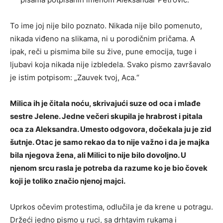
To ime joj nije bilo poznato. Nikada nije bilo pomenuto,
nikada viđeno na slikama, ni u porodičnim pričama. A
ipak, reči u pismima bile su žive, pune emocija, tuge i
ljubavi koja nikada nije izbledela. Svako pismo završavalo
je istim potpisom: „Zauvek tvoj, Aca.“
Milica ih je čitala noću, skrivajući suze od oca i mlađe
sestre Jelene. Jedne večeri skupila je hrabrost i pitala
oca za Aleksandra. Umesto odgovora, dočekala ju je zid
šutnje. Otac je samo rekao da to nije važno i da je majka
bila njegova žena, ali Milici to nije bilo dovoljno. U
njenom srcu rasla je potreba da razume ko je bio čovek
koji je toliko značio njenoj majci.
Uprkos očevim protestima, odlučila je da krene u potragu.
Držeći jedno pismo u ruci, sa drhtavim rukama i