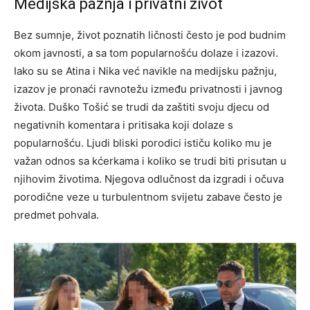
Medijska pažnja i privatni život
Bez sumnje, život poznatih ličnosti često je pod budnim
okom javnosti, a sa tom popularnošću dolaze i izazovi.
Iako su se Atina i Nika već navikle na medijsku pažnju,
izazov je pronaći ravnotežu između privatnosti i javnog
života. Duško Tošić se trudi da zaštiti svoju djecu od
negativnih komentara i pritisaka koji dolaze s
popularnošću. Ljudi bliski porodici ističu koliko mu je
važan odnos sa kćerkama i koliko se trudi biti prisutan u
njihovim životima. Njegova odlučnost da izgradi i očuva
porodične veze u turbulentnom svijetu zabave često je
predmet pohvala.