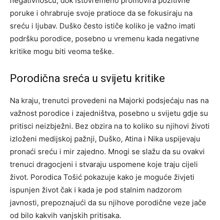
negativnošću, dok istovremeno promovira pozitivne
poruke i ohrabruje svoje pratioce da se fokusiraju na
sreću i ljubav.
Duško često ističe koliko je važno imati
podršku porodice, posebno u vremenu kada negativne
kritike mogu biti veoma teške.
Porodična sreća u svijetu kritike
Na kraju, trenutci provedeni na Majorki podsjećaju nas na
važnost porodice i zajedništva, posebno u svijetu gdje su
pritisci neizbježni. Bez obzira na to koliko su njihovi životi
izloženi medijskoj pažnji, Duško, Atina i Nika uspijevaju
pronaći sreću i mir zajedno.
Mnogi se slažu da su ovakvi
trenuci dragocjeni i stvaraju uspomene koje traju cijeli
život. Porodica Tošić pokazuje kako je moguće živjeti
ispunjen život čak i kada je pod stalnim nadzorom
javnosti, prepoznajući da su njihove porodične veze jače
od bilo kakvih vanjskih pritisaka.