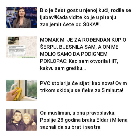
Bio je čest gost u njenoj kući, rodila se
ljubav!!Kada vidite ko je u pitanju
zanijemit ćete od Š0KA!!!
MOMAK MI JE ZA ROĐENDAN KUPIO
ŠERPU, BJESNILA SAM, A ON ME
MOLIO SAMO DA PODIGNEM
POKLOPAC: Kad sam otvorila HIT,
kakvu sam grešku...
PVC stolarija će sijati kao nova! Ovim
trikom skidaju se fleke za 5 minuta!
On musliman, a ona pravoslavka:
Poslije 28 godina braka Eldar i Milena
saznali da su brat i sestra