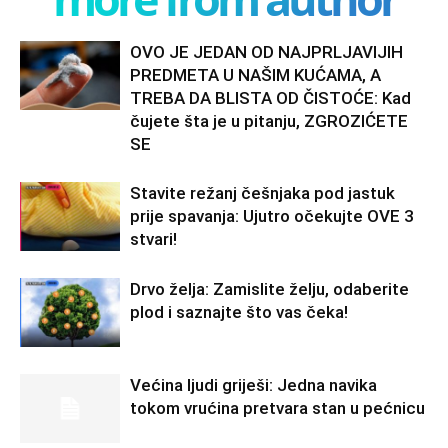
OVO JE JEDAN OD NAJPRLJAVIJIH
PREDMETA U NAŠIM KUĆAMA, A
TREBA DA BLISTA OD ČISTOĆE: Kad
čujete šta je u pitanju, ZGROZIĆETE
SE
Stavite režanj češnjaka pod jastuk
prije spavanja: Ujutro očekujte OVE 3
stvari!
Drvo želja: Zamislite želju, odaberite
plod i saznajte što vas čeka!
Većina ljudi griješi: Jedna navika
tokom vrućina pretvara stan u pećnicu