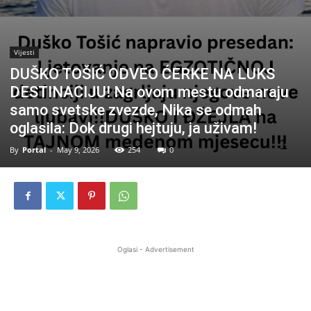
Vijesti
DUŠKO TOŠIĆ ODVEO ĆERKE NA LUKS
DESTINACIJU! Na ovom mestu odmaraju
samo svetske zvezde, Nika se odmah
oglasila: Dok drugi hejtuju, ja uživam!
By
Portal
-
May 9, 2026
254
0
Oglasi - Advertisement