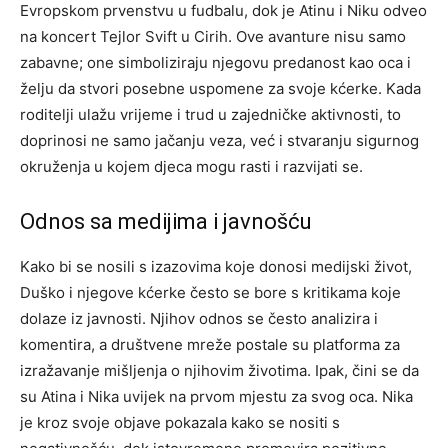
Evropskom prvenstvu u fudbalu, dok je Atinu i Niku odveo
na koncert Tejlor Svift u Cirih. Ove avanture nisu samo
zabavne; one simboliziraju njegovu predanost kao oca i
želju da stvori posebne uspomene za svoje kćerke.
Kada
roditelji ulažu vrijeme i trud u zajedničke aktivnosti, to
doprinosi ne samo jačanju veza, već i stvaranju sigurnog
okruženja u kojem djeca mogu rasti i razvijati se.
Odnos sa medijima i javnošću
Kako bi se nosili s izazovima koje donosi medijski život,
Duško i njegove kćerke često se bore s kritikama koje
dolaze iz javnosti. Njihov odnos se često analizira i
komentira, a društvene mreže postale su platforma za
izražavanje mišljenja o njihovim životima.
Ipak, čini se da
su Atina i Nika uvijek na prvom mjestu za svog oca. Nika
je kroz svoje objave pokazala kako se nositi s