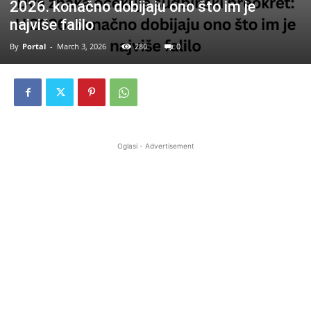
2026. konačno dobijaju ono što im je
najviše falilo
By
Portal
-
March 3, 2026
280
0
Oglasi - Advertisement