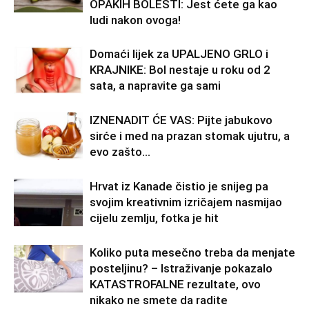
OPAKIH BOLESTI: Jest ćete ga kao
ludi nakon ovoga!
Domaći lijek za UPALJENO GRLO i
KRAJNIKE: Bol nestaje u roku od 2
sata, a napravite ga sami
IZNENADIT ĆE VAS: Pijte jabukovo
sirće i med na prazan stomak ujutru, a
evo zašto…
Hrvat iz Kanade čistio je snijeg pa
svojim kreativnim izričajem nasmijao
cijelu zemlju, fotka je hit
Koliko puta mesečno treba da menjate
posteljinu? – Istraživanje pokazalo
KATASTROFALNE rezultate, ovo
nikako ne smete da radite