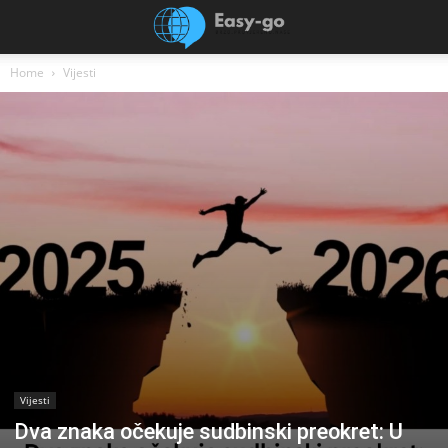
Home
Vijesti
Vijesti
Dva znaka očekuje sudbinski preokret: U