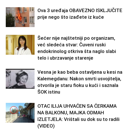
Ova 3 uređaja OBAVEZNO ISKLJUČITE
prije nego što izađete iz kuće
Šećer nije najštetniji po organizam,
već sledeća stvar: Čuveni ruski
endokrinolog otkriva šta naglo slabi
telo i ubrzavanje starenje
Vesna je kao beba ostavljena u kesi na
Kalemegdanu: Nakon smrti usvojitelja,
otvorila je staru fioku u kući i saznala
ŠOK istinu
OTAC ILIJA UHVAĆEN SA ĆERKAMA
NA BALKONU, MAJKA ODMAH
IZLETJELA: Vrištali su dok su to radili
(VIDEO)