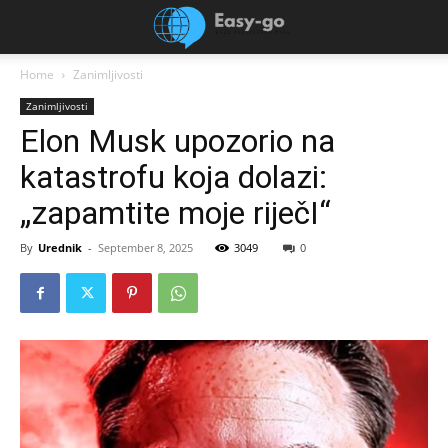
Home
Zanimljivosti
Zanimljivosti
Elon Musk upozorio na
katastrofu koja dolazi:
„zapamtite moje riječI“
By
Urednik
-
September 8, 2025
3049
0