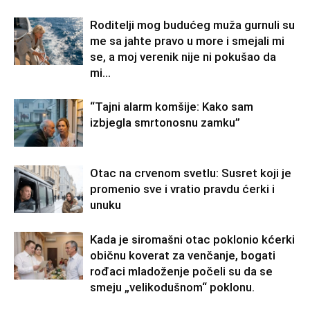
Roditelji mog budućeg muža gurnuli su
me sa jahte pravo u more i smejali mi
se, a moj verenik nije ni pokušao da
mi...
“Tajni alarm komšije: Kako sam
izbjegla smrtonosnu zamku”
Otac na crvenom svetlu: Susret koji je
promenio sve i vratio pravdu ćerki i
unuku
Kada je siromašni otac poklonio kćerki
običnu koverat za venčanje, bogati
rođaci mladoženje počeli su da se
smeju „velikodušnom“ poklonu.