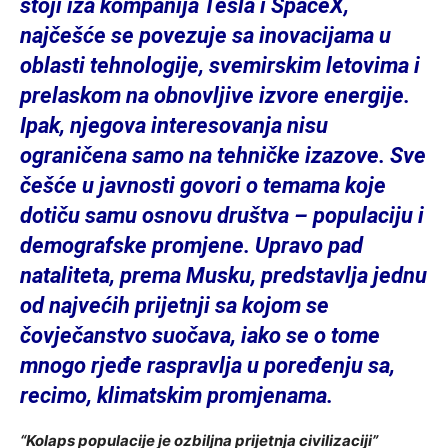
stoji iza kompanija Tesla i SpaceX,
najčešće se povezuje sa inovacijama u
oblasti tehnologije, svemirskim letovima i
prelaskom na obnovljive izvore energije.
Ipak, njegova interesovanja nisu
ograničena samo na tehničke izazove. Sve
češće u javnosti govori o temama koje
dotiču samu osnovu društva – populaciju i
demografske promjene. Upravo pad
nataliteta, prema Musku, predstavlja jednu
od najvećih prijetnji sa kojom se
čovječanstvo suočava, iako se o tome
mnogo rjeđe raspravlja u poređenju sa,
recimo, klimatskim promjenama.
“Kolaps populacije je ozbiljna prijetnja civilizaciji”