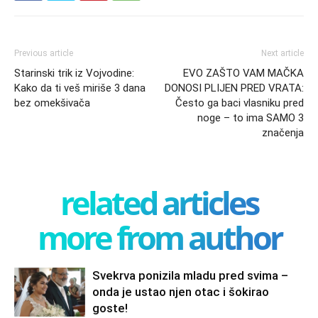
Previous article
Next article
Starinski trik iz Vojvodine:
EVO ZAŠTO VAM MAČKA
Kako da ti veš miriše 3 dana
DONOSI PLIJEN PRED VRATA:
bez omekšivača
Često ga baci vlasniku pred
noge – to ima SAMO 3
značenja
related articles
more from author
Svekrva ponizila mladu pred svima –
onda je ustao njen otac i šokirao
goste!