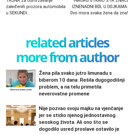
TAJNA za odmrzavanje
HlRURG 0TKRlO ŠTA ZNAČl
zaleđenih prozora automobila
lZNENADNl B0L U D0JKAMA:
u SEKUNDI….
0vo mora svaka žena da zna!
related articles
more from author
Žena pila svako jutro limunadu s
biberom 10 dana: Rešila dugogodišnji
problem, a na telu primetila
neverovatne promene
Nije pozvao svoju majku na vjenčanje
jer se stidio njenog jednostavnog
seoskog života. Ali ono što se
dogodilo usred proslave ostavilo je