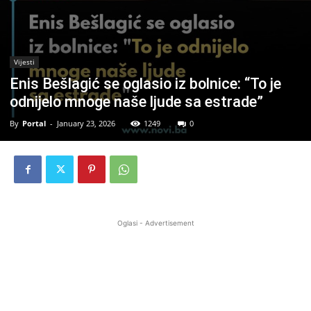
Vijesti
Enis Bešlagić se oglasio iz bolnice: “To je
odnijelo mnoge naše ljude sa estrade”
By
Portal
-
January 23, 2026
1249
0
Oglasi - Advertisement