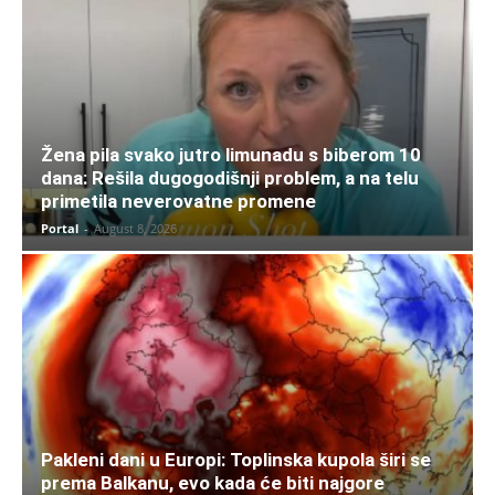
Žena pila svako jutro limunadu s biberom 10
dana: Rešila dugogodišnji problem, a na telu
primetila neverovatne promene
Portal
-
August 8, 2026
Pakleni dani u Europi: Toplinska kupola širi se
prema Balkanu, evo kada će biti najgore