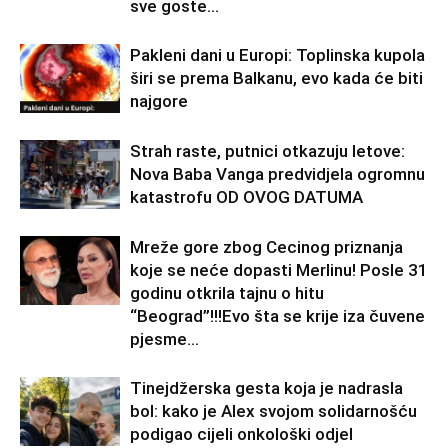
sve goste...
Pakleni dani u Europi: Toplinska kupola
širi se prema Balkanu, evo kada će biti
najgore
Strah raste, putnici otkazuju letove:
Nova Baba Vanga predvidjela ogromnu
katastrofu OD OVOG DATUMA
Mreže gore zbog Cecinog priznanja
koje se neće dopasti Merlinu! Posle 31
godinu otkrila tajnu o hitu
“Beograd”!!!Evo šta se krije iza čuvene
pjesme...
Tinejdžerska gesta koja je nadrasla
bol: kako je Alex svojom solidarnošću
podigao cijeli onkološki odjel