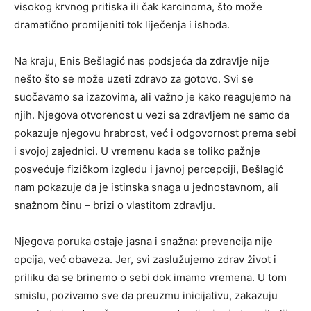
visokog krvnog pritiska ili čak karcinoma, što može
dramatično promijeniti tok liječenja i ishoda.
Na kraju, Enis Bešlagić nas podsjeća da zdravlje nije
nešto što se može uzeti zdravo za gotovo. Svi se
suočavamo sa izazovima, ali važno je kako reagujemo na
njih. Njegova otvorenost u vezi sa zdravljem ne samo da
pokazuje njegovu hrabrost, već i odgovornost prema sebi
i svojoj zajednici. U vremenu kada se toliko pažnje
posvećuje fizičkom izgledu i javnoj percepciji, Bešlagić
nam pokazuje da je istinska snaga u jednostavnom, ali
snažnom činu – brizi o vlastitom zdravlju.
Njegova poruka ostaje jasna i snažna: prevencija nije
opcija, već obaveza. Jer, svi zaslužujemo zdrav život i
priliku da se brinemo o sebi dok imamo vremena. U tom
smislu, pozivamo sve da preuzmu inicijativu, zakazuju