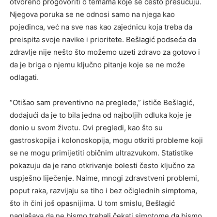
otvoreno progovoriti o temama koje se često prešućuju.
Njegova poruka se ne odnosi samo na njega kao
pojedinca, već na sve nas kao zajednicu koja treba da
preispita svoje navike i prioritete. Bešlagić podseća da
zdravlje nije nešto što možemo uzeti zdravo za gotovo i
da je briga o njemu ključno pitanje koje se ne može
odlagati.
“Otišao sam preventivno na preglede,” ističe Bešlagić,
dodajući da je to bila jedna od najboljih odluka koje je
donio u svom životu. Ovi pregledi, kao što su
gastroskopija i kolonoskopija, mogu otkriti probleme koji
se ne mogu primijetiti običnim ultrazvukom. Statistike
pokazuju da je rano otkrivanje bolesti često ključno za
uspješno liječenje. Naime, mnogi zdravstveni problemi,
poput raka, razvijaju se tiho i bez očiglednih simptoma,
što ih čini još opasnijima. U tom smislu, Bešlagić
naglašava da ne bismo trebali čekati simptome da bismo