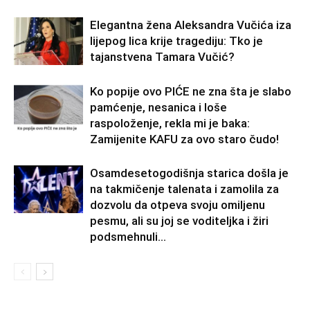
Elegantna žena Aleksandra Vučića iza
lijepog lica krije tragediju: Tko je
tajanstvena Tamara Vučić?
Ko popije ovo PIĆE ne zna šta je slabo
pamćenje, nesanica i loše
raspoloženje, rekla mi je baka:
Zamijenite KAFU za ovo staro čudo!
Osamdesetogodišnja starica došla je
na takmičenje talenata i zamolila za
dozvolu da otpeva svoju omiljenu
pesmu, ali su joj se voditeljka i žiri
podsmehnuli...