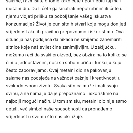
salame, razmislite o tome kako ćete upotrijebiti taj mali
metalni dio.
Da li ćete ga smatrati nepotrebnim ili ćete u
njemu vidjeti priliku za poboljšanje vašeg iskustva
konzumacije? Život je pun sitnih stvari koje mogu donijeti
vrijednost ako ih pravilno prepoznamo i iskoristimo. Ova
situacija nas podsjeća da nikada ne smijemo zanemariti
sitnice koje naš svijet čine zanimljivijim.
U zaključku,
možemo reći da svaki proizvod, bez obzira na to koliko se
činilo jednostavnim, nosi sa sobom priču i funkciju koju
često zaboravljamo. Ovaj metalni dio na pakovanju
salame nas podsjeća na važnost pažnje i kreativnosti u
svakodnevnom životu.
Svaka sitnica može imati svoju
svrhu, a na nama je da je prepoznamo i iskoristimo na
najbolji mogući način. U tom smislu, metalni dio nije samo
detalj, već simbol naše sposobnosti da pronađemo
vrijednost u svemu što nas okružuje.