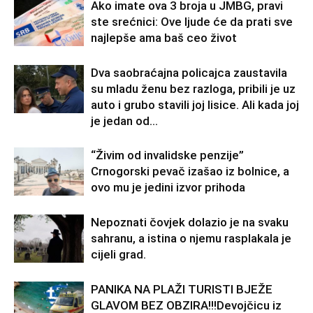
Ako imate ova 3 broja u JMBG, pravi
ste srećnici: Ove ljude će da prati sve
najlepše ama baš ceo život
Dva saobraćajna policajca zaustavila
su mladu ženu bez razloga, pribili je uz
auto i grubo stavili joj lisice. Ali kada joj
je jedan od...
“Živim od invalidske penzije”
Crnogorski pevač izašao iz bolnice, a
ovo mu je jedini izvor prihoda
Nepoznati čovjek dolazio je na svaku
sahranu, a istina o njemu rasplakala je
cijeli grad.
PANIKA NA PLAŽI TURISTI BJEŽE
GLAVOM BEZ OBZIRA!!!Devojčicu iz