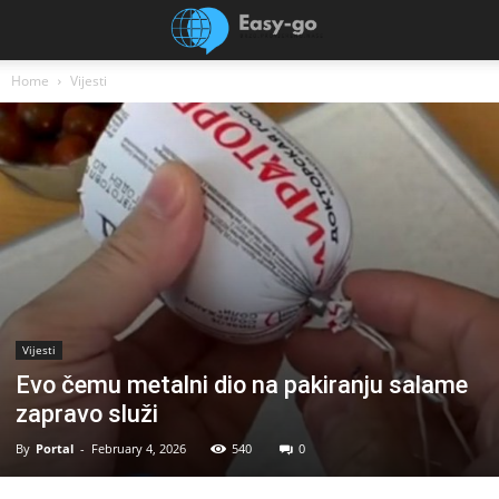
Home
Vijesti
Vijesti
Evo čemu metalni dio na pakiranju salame
zapravo služi
By
Portal
-
February 4, 2026
540
0