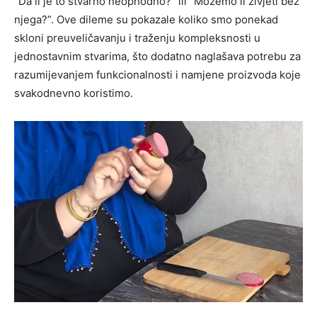
“Da li je to stvarno neophodno?” ili “Možemo li živjeti bez
njega?”. Ove dileme su pokazale koliko smo ponekad
skloni preuveličavanju i traženju kompleksnosti u
jednostavnim stvarima, što dodatno naglašava potrebu za
razumijevanjem funkcionalnosti i namjene proizvoda koje
svakodnevno koristimo.