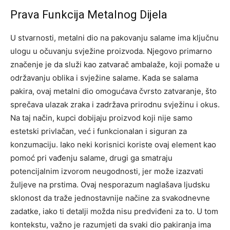
Prava Funkcija Metalnog Dijela
U stvarnosti, metalni dio na pakovanju salame ima ključnu
ulogu u očuvanju svježine proizvoda. Njegovo primarno
značenje je da služi kao zatvarač ambalaže, koji pomaže u
održavanju oblika i svježine salame.
Kada se salama
pakira, ovaj metalni dio omogućava čvrsto zatvaranje, što
sprečava ulazak zraka i zadržava prirodnu svježinu i okus.
Na taj način, kupci dobijaju proizvod koji nije samo
estetski privlačan, već i funkcionalan i siguran za
konzumaciju.
Iako neki korisnici koriste ovaj element kao
pomoć pri vađenju salame, drugi ga smatraju
potencijalnim izvorom neugodnosti, jer može izazvati
žuljeve na prstima. Ovaj nesporazum naglašava ljudsku
sklonost da traže jednostavnije načine za svakodnevne
zadatke, iako ti detalji možda nisu predviđeni za to.
U tom
kontekstu, važno je razumjeti da svaki dio pakiranja ima