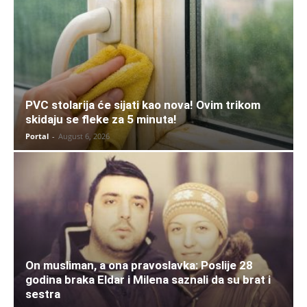
PVC stolarija će sijati kao nova! Ovim trikom
skidaju se fleke za 5 minuta!
Portal
-
August 6, 2026
On musliman, a ona pravoslavka: Poslije 28
godina braka Eldar i Milena saznali da su brat i
sestra