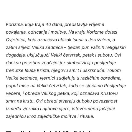
Korizma, koja traje 40 dana, predstavlja vrijeme
pokajanja, odricanja i molitve. Na kraju Korizme dolazi
Cvjetnica, koja označava ulazak Isusa u Jeruzalem, a
zatim slijedi Velika sedmica – tjedan pun važnih religijskih
događaja, uključujući Veliki četvrtak, petak i subotu. Ovi
dani su posebno značajni jer simboliziraju posljednje
trenutke Isusa Krista, njegovu smrt i uskrsnuće. Tokom
Velike sedmice, vjernici sudjeluju u različitim obredima,
poput mise na Veliki četvrtak, kada se sjećamo Posljednje
večere, i obreda Velikog petka, koji označava Kristovu
smrt na krstu. Ovi obredi stvaraju duboku povezanost
između vjernika i njihove vjere, istovremeno jačajući
zajednicu kroz zajedničke molitve i rituale.