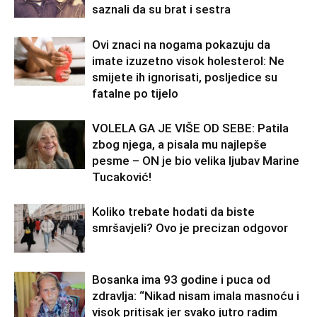
saznali da su brat i sestra
Ovi znaci na nogama pokazuju da
imate izuzetno visok holesterol: Ne
smijete ih ignorisati, posljedice su
fatalne po tijelo
VOLELA GA JE VIŠE OD SEBE: Patila
zbog njega, a pisala mu najlepše
pesme – ON je bio velika ljubav Marine
Tucaković!
Koliko trebate hodati da biste
smršavjeli? Ovo je precizan odgovor
Bosanka ima 93 godine i puca od
zdravlja: “Nikad nisam imala masnoću i
visok pritisak jer svako jutro radim