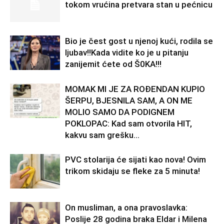
tokom vrućina pretvara stan u pećnicu
Bio je čest gost u njenoj kući, rodila se
ljubav!!Kada vidite ko je u pitanju
zanijemit ćete od Š0KA!!!
MOMAK MI JE ZA ROĐENDAN KUPIO
ŠERPU, BJESNILA SAM, A ON ME
MOLIO SAMO DA PODIGNEM
POKLOPAC: Kad sam otvorila HIT,
kakvu sam grešku...
PVC stolarija će sijati kao nova! Ovim
trikom skidaju se fleke za 5 minuta!
On musliman, a ona pravoslavka:
Poslije 28 godina braka Eldar i Milena