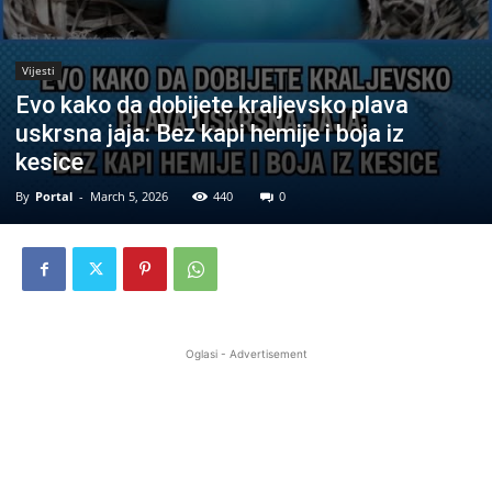
Vijesti
Evo kako da dobijete kraljevsko plava
uskrsna jaja: Bez kapi hemije i boja iz
kesice
By
Portal
-
March 5, 2026
440
0
Oglasi - Advertisement