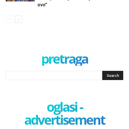
ovo”
pretraga
oglasi -
advertisement