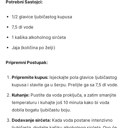
Potrebni Sastojci:
1/2 glavice ljubičastog kupusa
7,5 dl vode
1 kašika alkoholnog sirćeta
Jaja (količina po želji)
Pripremni Postupak:
Pripremite kupus:
Isjeckajte pola glavice ljubičastog
kupusa i stavite ga u šerpu. Prelijte ga sa 7,5 dl vode.
Kuhanje:
Pustite da voda proključa, a zatim smanjite
temperaturu i kuhajte još 10 minuta kako bi voda
dobila bogatu ljubičastu boju.
Dodavanje sirćeta:
Kada voda postane intenzivno
ljubičasta, dodajte kašiku alkoholnog sirćeta. Ovo će