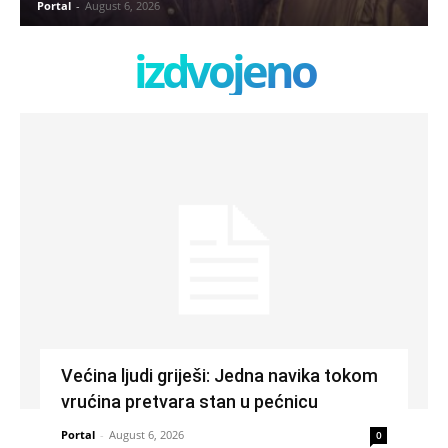
Portal
-
August 6, 2026
izdvojeno
Većina ljudi griješi: Jedna navika tokom
vrućina pretvara stan u pećnicu
Portal
-
August 6, 2026
0