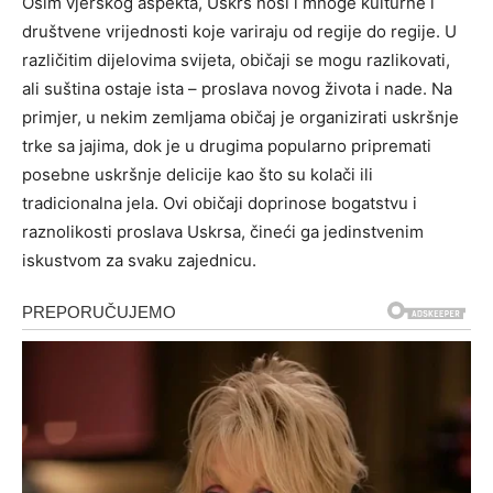
Osim vjerskog aspekta, Uskrs nosi i mnoge kulturne i
društvene vrijednosti koje variraju od regije do regije. U
različitim dijelovima svijeta, običaji se mogu razlikovati,
ali suština ostaje ista – proslava novog života i nade. Na
primjer, u nekim zemljama običaj je organizirati uskršnje
trke sa jajima, dok je u drugima popularno pripremati
posebne uskršnje delicije kao što su kolači ili
tradicionalna jela. Ovi običaji doprinose bogatstvu i
raznolikosti proslava Uskrsa, čineći ga jedinstvenim
iskustvom za svaku zajednicu.