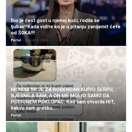
Bio je čest gost u njenoj kući, rodila se
ljubav!!Kada vidite ko je u pitanju zanijemit ćete
od Š0KA!!!
Portal
-
August 6, 2026
MOMAK MI JE ZA ROĐENDAN KUPIO ŠERPU,
BJESNILA SAM, A ON ME MOLIO SAMO DA
PODIGNEM POKLOPAC: Kad sam otvorila HIT,
kakvu sam grešku...
Portal
-
August 6, 2026