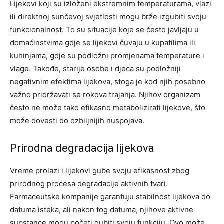
Lijekovi koji su izloženi ekstremnim temperaturama, vlazi
ili direktnoj sunčevoj svjetlosti mogu brže izgubiti svoju
funkcionalnost.
To su situacije koje se često javljaju u
domaćinstvima gdje se lijekovi čuvaju u kupatilima ili
kuhinjama, gdje su podložni promjenama temperature i
vlage. Takođe, starije osobe i djeca su podložniji
negativnim efektima lijekova, stoga je kod njih posebno
važno pridržavati se rokova trajanja.
Njihov organizam
često ne može tako efikasno metabolizirati lijekove, što
može dovesti do ozbiljnijih nuspojava.
Prirodna degradacija lijekova
Vreme prolazi i lijekovi gube svoju efikasnost zbog
prirodnog procesa degradacije aktivnih tvari.
Farmaceutske kompanije garantuju stabilnost lijekova do
datuma isteka, ali nakon tog datuma, njihove aktivne
supstance mogu početi gubiti svoju funkciju. Ovo može