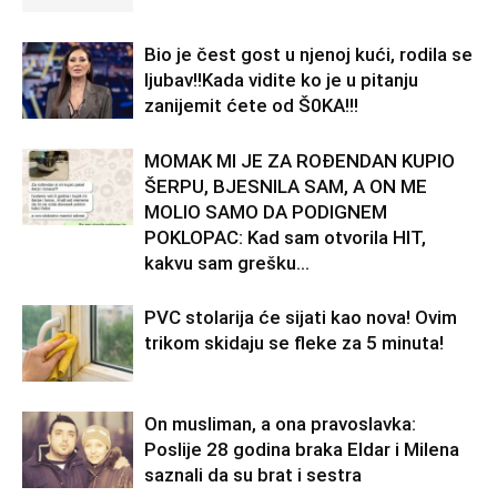
Bio je čest gost u njenoj kući, rodila se
ljubav!!Kada vidite ko je u pitanju
zanijemit ćete od Š0KA!!!
MOMAK MI JE ZA ROĐENDAN KUPIO
ŠERPU, BJESNILA SAM, A ON ME
MOLIO SAMO DA PODIGNEM
POKLOPAC: Kad sam otvorila HIT,
kakvu sam grešku...
PVC stolarija će sijati kao nova! Ovim
trikom skidaju se fleke za 5 minuta!
On musliman, a ona pravoslavka:
Poslije 28 godina braka Eldar i Milena
saznali da su brat i sestra