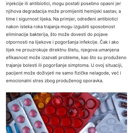
injekcije ili antibiotici, mogu postati posebno opasni jer
njihova degradacija može promijeniti hemijski sastav, a
time i sigurnost lijeka. Na primjer, određeni antibiotici
nakon isteka roka trajanja mogu izgubiti sposobnost
eliminacije bakterija, što može dovesti do pojave
otpornosti na lijekove i pogoršanja infekcije. Čak i ako
lijek ne prouzrokuje direktnu štetu, njegova umanjena
efikasnost može izazvati probleme, kao što su produženo
trajanje bolesti ili pogoršanje simptoma. U ovoj situaciji,
pacijent može doživjeti ne samo fizičke nelagode, već i
emocionalni stres zbog produženog oporavka.