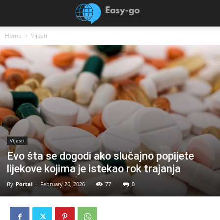
Home
Vijesti
Vijesti
Evo šta se dogodi ako slučajno popijete
lijekove kojima je istekao rok trajanja
By
Portal
-
February 26, 2026
77
0