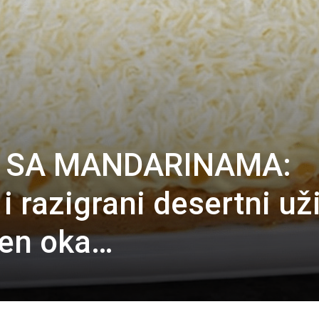
A SA MANDARINAMA:
i razigrani desertni už
ren oka…