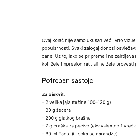
Ovaj kolač nije samo ukusan već i vrlo vizue
popularnosti. Svaki zalogaj donosi osvježava
dane. Uz to, lako se priprema i ne zahtijev
koji žele impresionirati, ali ne žele provest
Potreban sastojci
Za biskvit
:
– 2 velika jaja (težine 100–120 g)
– 80 g šećera
– 200 g glatkog brašna
– 7 g praška za pecivo (ekvivalentno 1 vrećic
– 80 ml Fanta (ili soka od narandže)