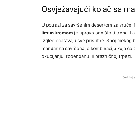
Osvježavajući kolač sa m
U potrazi za savršenim desertom za vruće l
limun kremom
je upravo ono što ti treba. La
izgled očaravaju sve prisutne. Spoj mekog b
mandarina savršena je kombinacija koja će za
okupljanju, rođendanu ili prazničnoj trpezi.
Sadržaj 