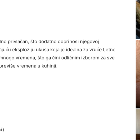
lno privlačan, što dodatno doprinosi njegovoj
juću eksploziju ukusa koja je idealna za vruće ljetne
a mnogo vremena, što ga čini odličnim izborom za sve
i previše vremena u kuhinji.
i)