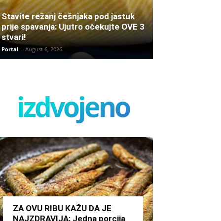
Stavite režanj češnjaka pod jastuk
prije spavanja: Ujutro očekujte OVE 3
stvari!
Portal
-
August 6, 2026
izdvojeno
ZA OVU RIBU KAŽU DA JE
NAJZDRAVIJA: Jedna porcija