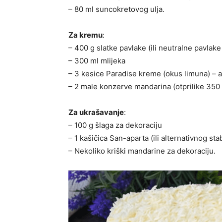
– 80 ml suncokretovog ulja.
Za kremu
:
– 400 g slatke pavlake (ili neutralne pavlak
– 300 ml mlijeka
– 3 kesice Paradise kreme (okus limuna) – a
– 2 male konzerve mandarina (otprilike 350 
Za ukrašavanje
:
– 100 g šlaga za dekoraciju
– 1 kašičica San-aparta (ili alternativnog stab
– Nekoliko kriški mandarine za dekoraciju.