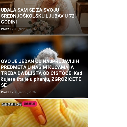
UDALA SAM SE ZA SVOJU
SREDNJOŠKOLSKU LJUBAV U 72.
GODINI
Portal
-
August 7, 2026
OVO JE JEDAN OD NAJPRLJAVIJIH
PREDMETA U NAŠIM KUĆAMA, A
TREBA DA BLISTA OD ČISTOĆE: Kad
čujete šta je u pitanju, ZGROZIĆETE
SE
Portal
-
August 6, 2026