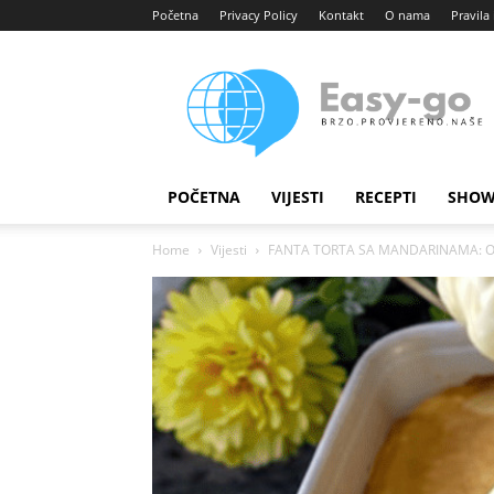
Početna
Privacy Policy
Kontakt
O nama
Pravila 
Easy
portal
POČETNA
VIJESTI
RECEPTI
SHOW
Home
Vijesti
FANTA TORTA SA MANDARINAMA: Osvjež