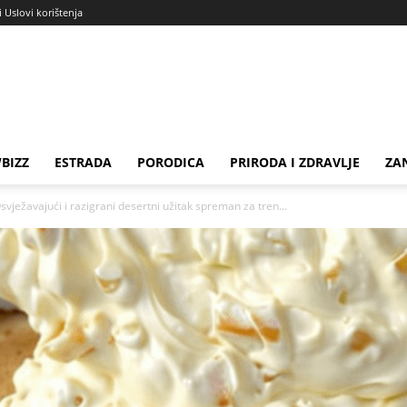
i Uslovi korištenja
BIZZ
ESTRADA
PORODICA
PRIRODA I ZDRAVLJE
ZA
avajući i razigrani desertni užitak spreman za tren...