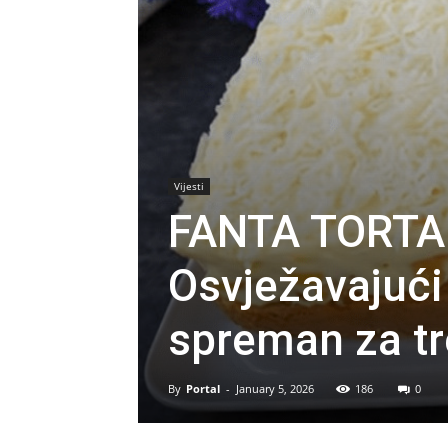
Vijesti
FANTA TORT
Osvježavajući 
spreman za t
By
Portal
-
January 5, 2026
186
0