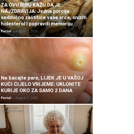
ZA OVU RIBU KAŽU DA JE
NAJZDRAVIJA: Jedna porcija
sedmično zaštitiće vaše srce, sniziti
holesterol i popraviti memoriju
Portal
-
August 7, 2026
Ne bacajte pare, LIJEK JE U VAŠOJ
KUĆI CIJELO VRIJEME: UKLONITE
KURIJE OKO ZA SAMO 2 DANA
Portal
-
August 7, 2026