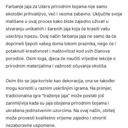
Farbanje jaja za Uskrs prirodnim bojama nije samo
ekološki prihvatljivo, već i veoma zabavno. Uključite svoje
mališane u ovaj proces kako biste zajedno uživali u
stvaranju unikatnih i šarenih jaja koja će krasiti vašu
uskršnju trpezu. Ovaj način farbanja jaja ne samo da će
doprineti ljepoti vašeg doma tokom praznika, nego će i
potaknuti kreativnost i maštovitost kod svih članova
porodice. Osim toga, djeca će naučiti vrijedne lekcije o
prirodnim materijalima i važnosti očuvanja okoliša.
Osim što se jaja koriste kao dekoracija, ona se također
mogu koristiti u raznim uskršnjim igrama. Na primjer,
tradicionalna igra “traženje jaja” može postati još
zanimljivija kada su jaja obojena prirodnim bojama i
ukrašena jedinstvenim uzorcima. Na ovaj način, obitelj
može provesti kvalitetno vrijeme zajedno i stvoriti
nezaboravne uspomene.