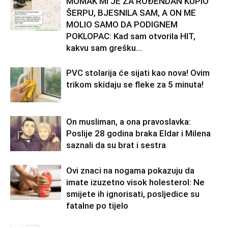
MOMAK MI JE ZA ROĐENDAN KUPIO
ŠERPU, BJESNILA SAM, A ON ME
MOLIO SAMO DA PODIGNEM
POKLOPAC: Kad sam otvorila HIT,
kakvu sam grešku...
PVC stolarija će sijati kao nova! Ovim
trikom skidaju se fleke za 5 minuta!
On musliman, a ona pravoslavka:
Poslije 28 godina braka Eldar i Milena
saznali da su brat i sestra
Ovi znaci na nogama pokazuju da
imate izuzetno visok holesterol: Ne
smijete ih ignorisati, posljedice su
fatalne po tijelo