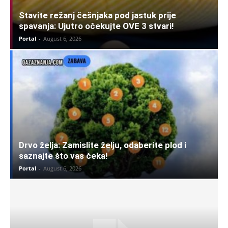
Stavite režanj češnjaka pod jastuk prije
spavanja: Ujutro očekujte OVE 3 stvari!
Portal
-
August 6, 2026
Drvo želja: Zamislite želju, odaberite plod i
saznajte što vas čeka!
Portal
-
August 6, 2026