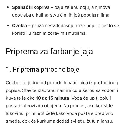
Spanać ili kopriva
– daju zelenu boju, a njihova
upotreba u kulinarstvu čini ih još popularnijima.
Cvekla
– pruža nesvakidašnju roze boju, a često se
koristi i u raznim zdravim smutijima.
Priprema za farbanje jaja
1. Priprema prirodne boje
Odaberite jednu od prirodnih namirnica iz prethodnog
popisa. Stavite izabranu namirnicu u šerpu sa vodom i
kuvajte je oko
10 do 15 minuta
. Voda će upiti boju i
postati intenzivno obojena. Na primjer, ako koristite
lukovinu, primijetit ćete kako voda postaje predivno
smeđa, dok će kurkuma dodati svijetlu žutu nijansu.