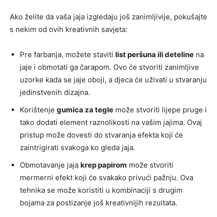
Ako želite da vaša jaja izgledaju još zanimljivije, pokušajte
s nekim od ovih kreativnih savjeta:
Pre farbanja, možete staviti
list peršuna ili deteline
na
jaje i obmotati ga čarapom. Ovo će stvoriti zanimljive
uzorke kada se jaje oboji, a djeca će uživati u stvaranju
jedinstvenih dizajna.
Korištenje
gumica za tegle
može stvoriti lijepe pruge i
tako dodati element raznolikosti na vašim jajima. Ovaj
pristup može dovesti do stvaranja efekta koji će
zaintrigirati svakoga ko gleda jaja.
Obmotavanje jaja
krep papirom
može stvoriti
mermerni efekt koji će svakako privući pažnju. Ova
tehnika se može koristiti u kombinaciji s drugim
bojama za postizanje još kreativnijih rezultata.