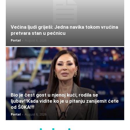
Većina ljudi griješi: Jedna navika tokom vrućina
pretvara stan u pećnicu
Portal
-
August 6, 2026
Bio je čest gost u njenoj kući, rodila se
ljubav!!Kada vidite ko je u pitanju zanijemit ćete
od Š0KA!!!
Portal
-
August 6, 2026