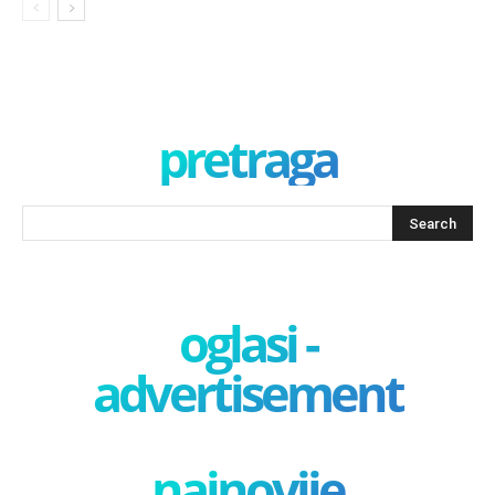
pretraga
oglasi -
advertisement
najnovije