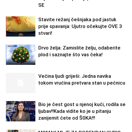
SE
Stavite režanj češnjaka pod jastuk
prije spavanja: Ujutro očekujte OVE 3
stvari!
Drvo želja: Zamislite želju, odaberite
plod i saznajte što vas čeka!
Većina ljudi griješi: Jedna navika
tokom vrućina pretvara stan u pećnicu
Bio je čest gost u njenoj kući, rodila se
ljubav!!Kada vidite ko je u pitanju
zanijemit ćete od Š0KA!!!