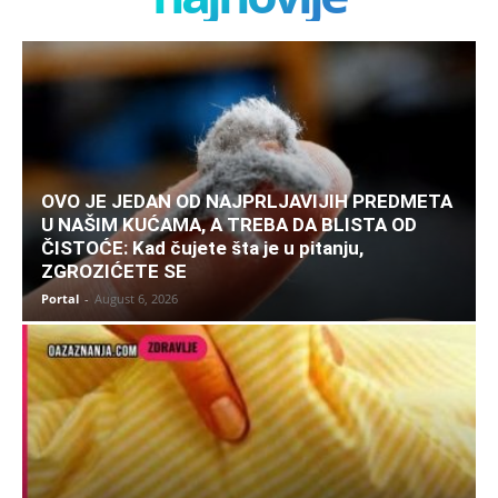
OVO JE JEDAN OD NAJPRLJAVIJIH PREDMETA
U NAŠIM KUĆAMA, A TREBA DA BLISTA OD
ČISTOĆE: Kad čujete šta je u pitanju,
ZGROZIĆETE SE
Portal
-
August 6, 2026