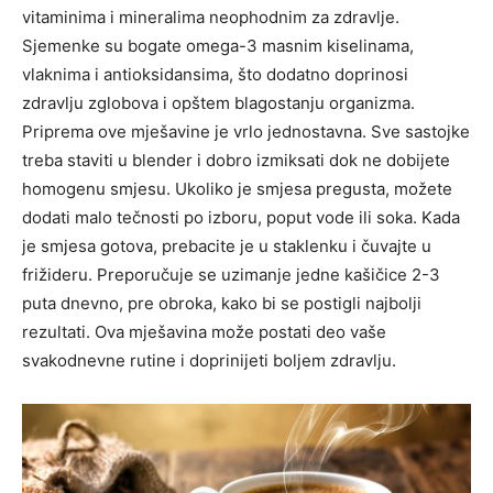
vitaminima i mineralima neophodnim za zdravlje.
Sjemenke su bogate omega-3 masnim kiselinama,
vlaknima i antioksidansima, što dodatno doprinosi
zdravlju zglobova i opštem blagostanju organizma.
Priprema ove mješavine je vrlo jednostavna. Sve sastojke
treba staviti u blender i dobro izmiksati dok ne dobijete
homogenu smjesu. Ukoliko je smjesa pregusta, možete
dodati malo tečnosti po izboru, poput vode ili soka. Kada
je smjesa gotova, prebacite je u staklenku i čuvajte u
frižideru.
Preporučuje se uzimanje jedne kašičice 2-3
puta dnevno, pre obroka, kako bi se postigli najbolji
rezultati. Ova mješavina može postati deo vaše
svakodnevne rutine i doprinijeti boljem zdravlju.