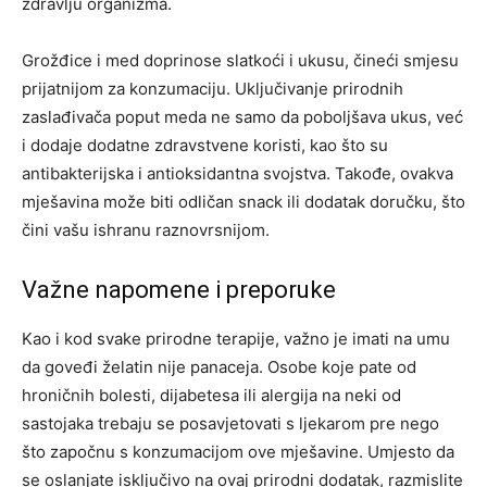
zdravlju organizma.
Grožđice i med doprinose slatkoći i ukusu, čineći smjesu
prijatnijom za konzumaciju. Uključivanje prirodnih
zaslađivača poput meda ne samo da poboljšava ukus, već
i dodaje dodatne zdravstvene koristi, kao što su
antibakterijska i antioksidantna svojstva. Takođe, ovakva
mješavina može biti odličan snack ili dodatak doručku, što
čini vašu ishranu raznovrsnijom.
Važne napomene i preporuke
Kao i kod svake prirodne terapije, važno je imati na umu
da goveđi želatin nije panaceja. Osobe koje pate od
hroničnih bolesti, dijabetesa ili alergija na neki od
sastojaka trebaju se posavjetovati s ljekarom pre nego
što započnu s konzumacijom ove mješavine.
Umjesto da
se oslanjate isključivo na ovaj prirodni dodatak, razmislite