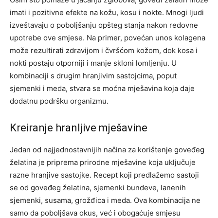
imati i pozitivne efekte na kožu, kosu i nokte. Mnogi ljudi
izveštavaju o poboljšanju opšteg stanja nakon redovne
upotrebe ove smjese. Na primer, povećan unos kolagena
može rezultirati zdravijom i čvršćom kožom, dok kosa i
nokti postaju otporniji i manje skloni lomljenju. U
kombinaciji s drugim hranjivim sastojcima, poput
sjemenki i meda, stvara se moćna mješavina koja daje
dodatnu podršku organizmu.
Kreiranje hranljive mješavine
Jedan od najjednostavnijih načina za korištenje goveđeg
želatina je priprema prirodne mješavine koja uključuje
razne hranjive sastojke. Recept koji predlažemo sastoji
se od goveđeg želatina, sjemenki bundeve, lanenih
sjemenki, susama, grožđica i meda. Ova kombinacija ne
samo da poboljšava okus, već i obogaćuje smjesu