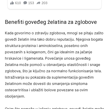
Benefiti goveđeg želatina za zglobove
Kada govorimo o zdravlju zglobova, mnogi se pitaju zašto
goveđi želatin ima tako dobru reputaciju. Njegova bogata
struktura proteina i aminokiselina, posebno onih
povezanih s kolagenom, čini ga idealnim za jačanje
hrskavice i ligamenata. Povećanje unosa goveđeg
želatina može pomoći u obnavljanju elastičnosti i snage
zglobova, što je ključno za normalno funkcionisanje tela.
Istraživanja su pokazala da suplementacija goveđim
želatinom može dovesti do smanjenja simptoma
osteoartritisa i ublažiti bolove povezane sa ovim
oboljenjem.
Osim što pomaže u jačanju zglobova, goveđi želatin može