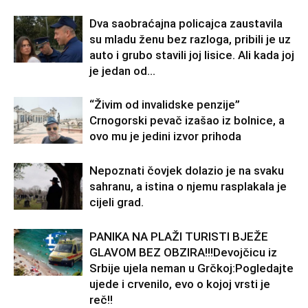
Dva saobraćajna policajca zaustavila
su mladu ženu bez razloga, pribili je uz
auto i grubo stavili joj lisice. Ali kada joj
je jedan od...
“Živim od invalidske penzije”
Crnogorski pevač izašao iz bolnice, a
ovo mu je jedini izvor prihoda
Nepoznati čovjek dolazio je na svaku
sahranu, a istina o njemu rasplakala je
cijeli grad.
PANIKA NA PLAŽI TURISTI BJEŽE
GLAVOM BEZ OBZIRA!!!Devojčicu iz
Srbije ujela neman u Grčkoj:Pogledajte
ujede i crvenilo, evo o kojoj vrsti je
reč!!