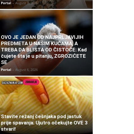
Portal
-
August 7, 2026
OVO JE JEDAN OD NAJPRLJAVIJIH
PREDMETA U NAŠIM KUĆAMA, A
TREBA DA BLISTA OD ČISTOĆE: Kad
čujete šta je u pitanju, ZGROZIĆETE
SE
Portal
-
August 6, 2026
Stavite režanj češnjaka pod jastuk
prije spavanja: Ujutro očekujte OVE 3
stvari!