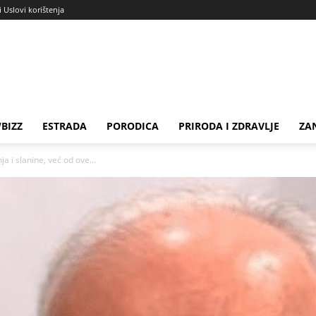
i Uslovi korištenja
BIZZ
ESTRADA
PORODICA
PRIRODA I ZDRAVLJE
ZA
a i slanine, već od ove...