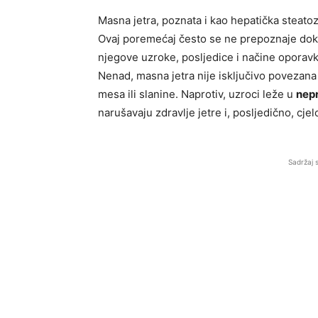
Masna jetra, poznata i kao hepatička steato
Ovaj poremećaj često se ne prepoznaje dok 
njegove uzroke, posljedice i načine oporavk
Nenad, masna jetra nije isključivo poveza
mesa ili slanine. Naprotiv, uzroci leže u
nepr
narušavaju zdravlje jetre i, posljedično, cj
Sadržaj 