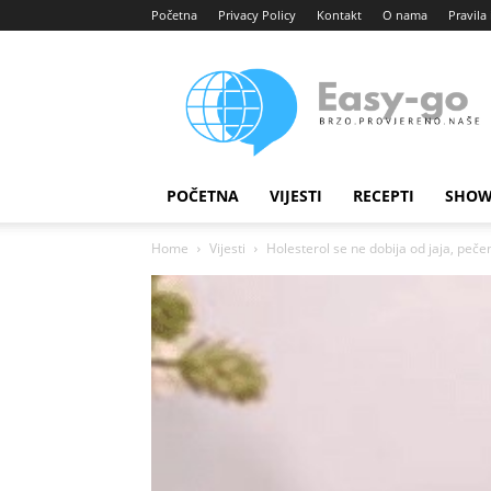
Početna
Privacy Policy
Kontakt
O nama
Pravila 
Easy
portal
POČETNA
VIJESTI
RECEPTI
SHOW
Home
Vijesti
Holesterol se ne dobija od jaja, pečenj