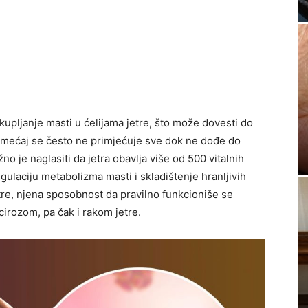
upljanje masti u ćelijama jetre, što može dovesti do
remećaj se često ne primjećuje sve dok ne dođe do
no je naglasiti da jetra obavlja više od 500 vitalnih
regulaciju metabolizma masti i skladištenje hranljivih
tre, njena sposobnost da pravilno funkcioniše se
 cirozom, pa čak i rakom jetre.