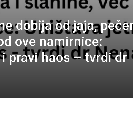
ne dobija od jaja, peče
 od ove namirnice:
i pravi haos – tvrdi dr