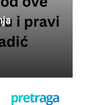
nja
pretraga