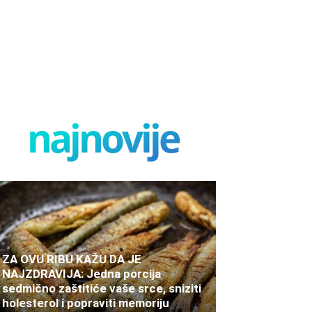
najnovije
ZA OVU RIBU KAŽU DA JE
NAJZDRAVIJA: Jedna porcija
sedmično zaštitiće vaše srce, sniziti
holesterol i popraviti memoriju