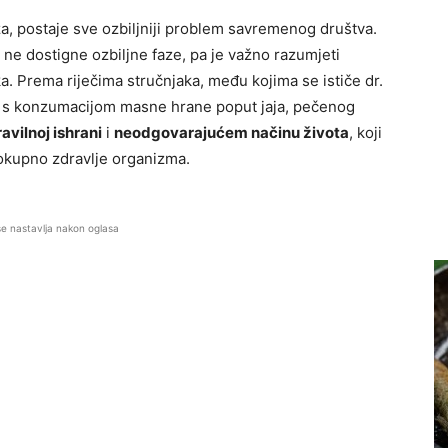
za, postaje sve ozbiljniji problem savremenog društva.
ne dostigne ozbiljne faze, pa je važno razumjeti
a. Prema riječima stručnjaka, među kojima se ističe dr.
na s konzumacijom masne hrane poput jaja, pečenog
avilnoj ishrani
i
neodgovarajućem načinu života
, koji
elokupno zdravlje organizma.
se nastavlja nakon oglasa