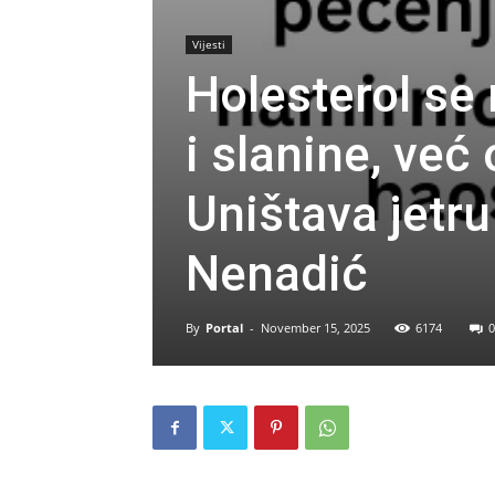
Vijesti
Holesterol se 
i slanine, već
Uništava jetru 
Nenadić
By
Portal
-
November 15, 2025
6174
0