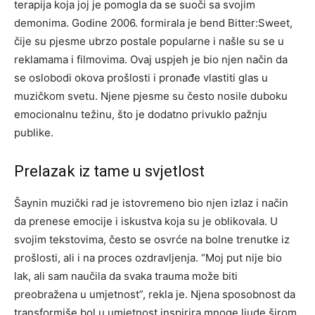
terapija koja joj je pomogla da se suoči sa svojim
demonima. Godine 2006. formirala je bend Bitter:Sweet,
čije su pjesme ubrzo postale popularne i našle su se u
reklamama i filmovima. Ovaj uspjeh je bio njen način da
se oslobodi okova prošlosti i pronađe vlastiti glas u
muzičkom svetu. Njene pjesme su često nosile duboku
emocionalnu težinu, što je dodatno privuklo pažnju
publike.
Prelazak iz tame u svjetlost
Šaynin muzički rad je istovremeno bio njen izlaz i način
da prenese emocije i iskustva koja su je oblikovala. U
svojim tekstovima, često se osvrće na bolne trenutke iz
prošlosti, ali i na proces ozdravljenja.
“Moj put nije bio
lak, ali sam naučila da svaka trauma može biti
preobražena u umjetnost”, rekla je. Njena sposobnost da
transformiše bol u umjetnost inspirira mnoge ljude širom