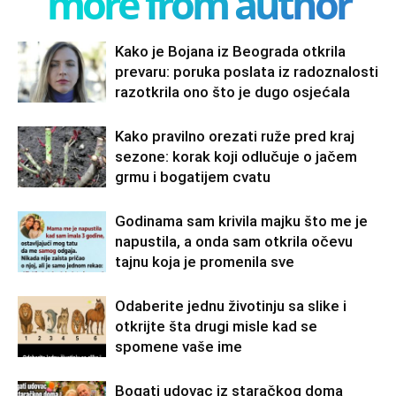
more from author
Kako je Bojana iz Beograda otkrila
prevaru: poruka poslata iz radoznalosti
razotkrila ono što je dugo osjećala
Kako pravilno orezati ruže pred kraj
sezone: korak koji odlučuje o jačem
grmu i bogatijem cvatu
Godinama sam krivila majku što me je
napustila, a onda sam otkrila očevu
tajnu koja je promenila sve
Odaberite jednu životinju sa slike i
otkrijte šta drugi misle kad se
spomene vaše ime
Bogati udovac iz staračkog doma