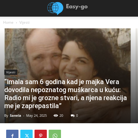
Home
Vijesti
Vijesti
“Imala sam 6 godina kad je majka Vera
dovodila nepoznatog muškarca u kuću:
Radio mi je grozne stvari, a njena reakcija
me je zaprepastila”
By
Sanela
-
May 24, 2025
20
0