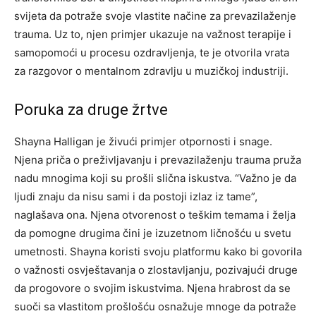
svijeta da potraže svoje vlastite načine za prevazilaženje
trauma.
Uz to, njen primjer ukazuje na važnost terapije i
samopomoći u procesu ozdravljenja, te je otvorila vrata
za razgovor o mentalnom zdravlju u muzičkoj industriji.
Poruka za druge žrtve
Shayna Halligan je živući primjer otpornosti i snage.
Njena priča o preživljavanju i prevazilaženju trauma pruža
nadu mnogima koji su prošli slična iskustva. “Važno je da
ljudi znaju da nisu sami i da postoji izlaz iz tame”,
naglašava ona.
Njena otvorenost o teškim temama i želja
da pomogne drugima čini je izuzetnom ličnošću u svetu
umetnosti. Shayna koristi svoju platformu kako bi govorila
o važnosti osvještavanja o zlostavljanju, pozivajući druge
da progovore o svojim iskustvima.
Njena hrabrost da se
suoči sa vlastitom prošlošću osnažuje mnoge da potraže