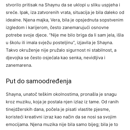
stvorilo pritisak na Shaynu da se uklopi u sliku uspjeha i
sreće. Ipak, iza zatvorenih vrata, situacija je bila daleko od
idealne. Njena majka, Vera, bila je opsjednuta sopstvenim
izgledom i karijerom, često zanemarujući osnovne
potrebe svoje djece. “Nije me bilo briga da li sam jela, išla
u školu ili imala svježu posteljinu”, izjavila je Shayna.
Takvo okruženje nije pružalo sigurnost ni stabilnost, a
djevojka se često osjećala kao senka, nevidljiva i
zanemarena.
Put do samoodređenja
Shayna, unatoč teškim okolnostima, pronašla je snagu
kroz muziku, koja je postala njen izlaz iz tame. Od ranih
tinejdžerskih dana, počela je pisati vlastite pjesme,
koristeći kreativni izraz kao način da se nosi sa svojim
emocijama. Njena muzika nije bila samo bijeg; bila je to