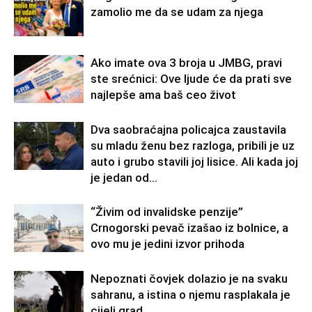
zamolio me da se udam za njega
Ako imate ova 3 broja u JMBG, pravi
ste srećnici: Ove ljude će da prati sve
najlepše ama baš ceo život
Dva saobraćajna policajca zaustavila
su mladu ženu bez razloga, pribili je uz
auto i grubo stavili joj lisice. Ali kada joj
je jedan od...
“Živim od invalidske penzije”
Crnogorski pevač izašao iz bolnice, a
ovo mu je jedini izvor prihoda
Nepoznati čovjek dolazio je na svaku
sahranu, a istina o njemu rasplakala je
cijeli grad.