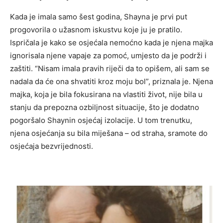
Kada je imala samo šest godina, Shayna je prvi put
progovorila o užasnom iskustvu koje ju je pratilo.
Ispričala je kako se osjećala nemoćno kada je njena majka
ignorisala njene vapaje za pomoć, umjesto da je podrži i
zaštiti. “Nisam imala pravih riječi da to opišem, ali sam se
nadala da će ona shvatiti kroz moju bol”, priznala je. Njena
majka, koja je bila fokusirana na vlastiti život, nije bila u
stanju da prepozna ozbiljnost situacije, što je dodatno
pogoršalo Shaynin osjećaj izolacije. U tom trenutku,
njena osjećanja su bila miješana – od straha, sramote do
osjećaja bezvrijednosti.