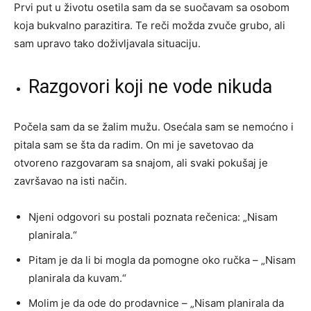
Prvi put u životu osetila sam da se suočavam sa osobom
koja bukvalno parazitira. Te reči možda zvuče grubo, ali
sam upravo tako doživljavala situaciju.
Razgovori koji ne vode nikuda
Počela sam da se žalim mužu. Osećala sam se nemoćno i
pitala sam se šta da radim. On mi je savetovao da
otvoreno razgovaram sa snajom, ali svaki pokušaj je
završavao na isti način.
Njeni odgovori su postali poznata rečenica: „Nisam
planirala.“
Pitam je da li bi mogla da pomogne oko ručka – „Nisam
planirala da kuvam.“
Molim je da ode do prodavnice – „Nisam planirala da