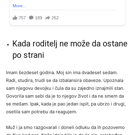
Kada roditelj ne može da ostane
po strani
Imam šezdeset godina. Moj sin ima dvadeset sedam.
Radi, studira, trudi se da izbalansira obaveze. Upoznala
sam njegovu devojku i čula da su zajedno iznajmili stan.
Govorila sam sebi da je to njegov život i da ne smem da
se mešam. Ipak, kada je pao jedan ispit, pa ubrzo i drugi,
osetila sam potrebu da reagujem.
Muž i ja smo razgovarali i doneli odluku da ih pozovemo