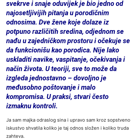
svekrve i snaje oduvijek je bio jedno od
najosetljivijih pitanja u porodičnim
odnosima. Dve žene koje dolaze iz
potpuno različitih sredina, odjednom se
nađu u zajedničkom prostoru i očekuje se
da funkcionišu kao porodica. Nije lako
uskladiti navike, vaspitanje, očekivanja i
način života. U teoriji, sve to može da
izgleda jednostavno – dovoljno je
međusobno poštovanje i malo
kompromisa. U praksi, stvari često
izmaknu kontroli.
Ja sam majka odraslog sina i upravo sam kroz sopstveno
iskustvo shvatila koliko je taj odnos složen i koliko truda
zahteva.