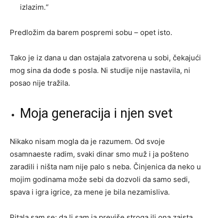
izlazim.“
Predložim da barem pospremi sobu – opet isto.
Tako je iz dana u dan ostajala zatvorena u sobi, čekajući
mog sina da dođe s posla. Ni studije nije nastavila, ni
posao nije tražila.
Moja generacija i njen svet
Nikako nisam mogla da je razumem. Od svoje
osamnaeste radim, svaki dinar smo muž i ja pošteno
zaradili i ništa nam nije palo s neba. Činjenica da neko u
mojim godinama može sebi da dozvoli da samo sedi,
spava i igra igrice, za mene je bila nezamisliva.
Pitala sam se: da li sam ja previše stroga ili ona zaista