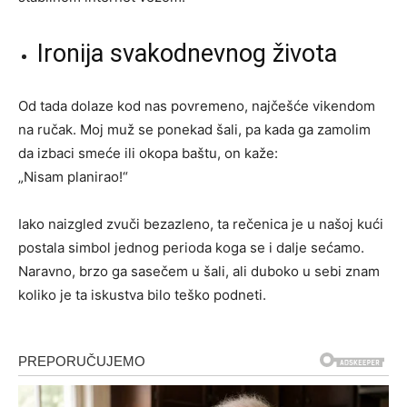
Ironija svakodnevnog života
Od tada dolaze kod nas povremeno, najčešće vikendom
na ručak. Moj muž se ponekad šali, pa kada ga zamolim
da izbaci smeće ili okopa baštu, on kaže:
„Nisam planirao!“
Iako naizgled zvuči bezazleno, ta rečenica je u našoj kući
postala simbol jednog perioda koga se i dalje sećamo.
Naravno, brzo ga sasečem u šali, ali duboko u sebi znam
koliko je ta iskustva bilo teško podneti.