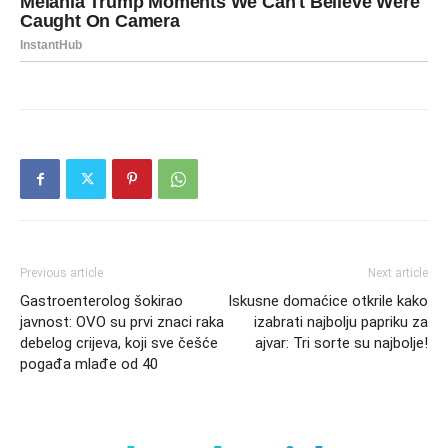
Previous article
Next article
Gastroenterolog šokirao
Iskusne domaćice otkrile kako
javnost: OVO su prvi znaci raka
izabrati najbolju papriku za
debelog crijeva, koji sve češće
ajvar: Tri sorte su najbolje!
pogađa mlađe od 40