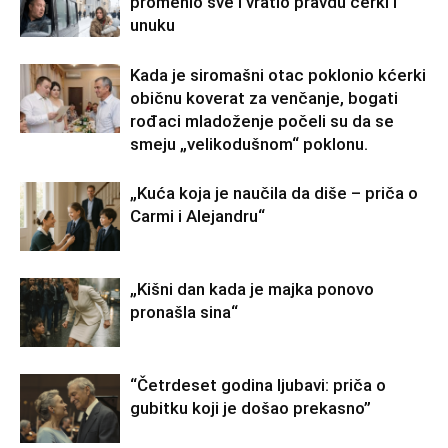
promenio sve i vratio pravdu ćerki i
unuku
Kada je siromašni otac poklonio kćerki
običnu koverat za venčanje, bogati
rođaci mladoženje počeli su da se
smeju „velikodušnom“ poklonu.
„Kuća koja je naučila da diše – priča o
Carmi i Alejandru“
„Kišni dan kada je majka ponovo
pronašla sina“
“Četrdeset godina ljubavi: priča o
gubitku koji je došao prekasno”