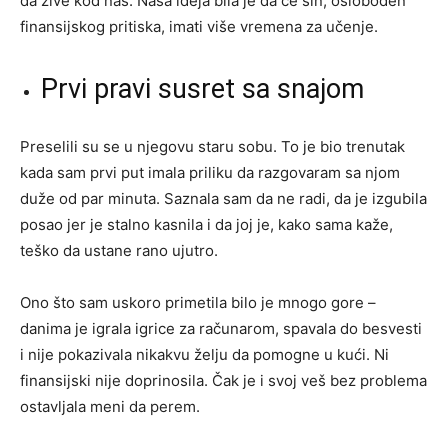
da žive kod nas. Naša ideja bila je da će sin, oslobođen
finansijskog pritiska, imati više vremena za učenje.
Prvi pravi susret sa snajom
Preselili su se u njegovu staru sobu. To je bio trenutak
kada sam prvi put imala priliku da razgovaram sa njom
duže od par minuta. Saznala sam da ne radi, da je izgubila
posao jer je stalno kasnila i da joj je, kako sama kaže,
teško da ustane rano ujutro.
Ono što sam uskoro primetila bilo je mnogo gore –
danima je igrala igrice za računarom, spavala do besvesti
i nije pokazivala nikakvu želju da pomogne u kući. Ni
finansijski nije doprinosila. Čak je i svoj veš bez problema
ostavljala meni da perem.