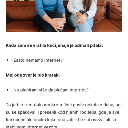
Kada sam se vratila kući, snaja je odmah pitala:
„Zašto nemamo internet?“
Moj odgovor je bio kratak:
„Ne planiram više da plaćam internet.“
To je bio trenutak preokreta. Već posle nekoliko dana, oni
su se spakovali i preselili kod njenih roditelja, gde je sve
funkcionisalo onako kako ona voli – bez obaveza, ali sa
stabilnom internet vezom.