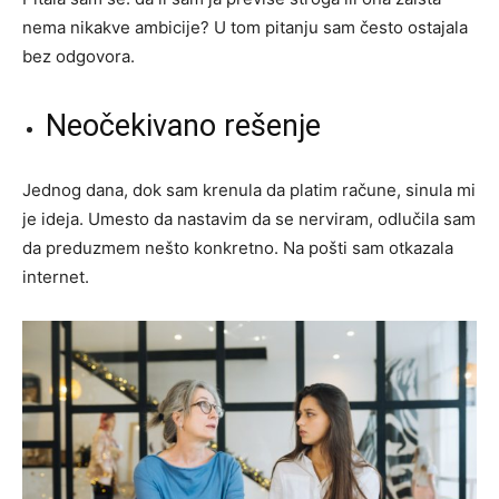
nema nikakve ambicije? U tom pitanju sam često ostajala
bez odgovora.
Neočekivano rešenje
Jednog dana, dok sam krenula da platim račune, sinula mi
je ideja. Umesto da nastavim da se nerviram, odlučila sam
da preduzmem nešto konkretno. Na pošti sam otkazala
internet.