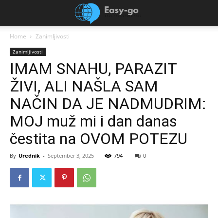
Home
Zanimljivosti
Zanimljivosti
IMAM SNAHU, PARAZIT
ŽIVI, ALI NAŠLA SAM
NAČIN DA JE NADMUDRIM:
MOJ muž mi i dan danas
čestita na OVOM POTEZU
By
Urednik
-
September 3, 2025
794
0