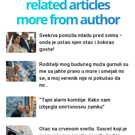
related articles
more from author
Svekrva ponizila mladu pred svima –
onda je ustao njen otac i šokirao
goste!
Roditelji mog budućeg muža gurnuli su
me sa jahte pravo u more i smejali mi
se, a moj verenik nije ni pokušao da
mi...
“Tajni alarm komšije: Kako sam
izbjegla smrtonosnu zamku”
Otac na crvenom svetlu: Susret koji je