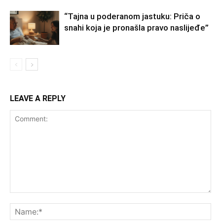
“Tajna u poderanom jastuku: Priča o
snahi koja je pronašla pravo naslijeđe”
LEAVE A REPLY