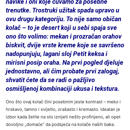
navike i oni koje čuvamo za posebne
trenutke. Trostruki užitak spada upravo u
ovu drugu kategoriju. To nije samo običan
kolač – to je desert koji u sebi spaja sve
ono što volimo: mekan i prozračan orahov
biskvit, dvije vrste kreme koje se savršeno
nadopunjuju, lagani sloj Petit keksa i
mirisni posip oraha. Na prvi pogled djeluje
jednostavno, ali čim probate prvi zalogaj,
shvatit ćete da se radi o pažljivo
osmišljenoj kombinaciji ukusa i tekstura.
Ono što ovaj kolač čini posebnim jeste kontrast – meko i
hrskavo, tamno i svijetlo, orašasto i kremasto. Idealan je
izbor kada želite na sto iznijeti nešto profinjeno, ali opet
dovoljno „domaće“ da podsjeća na kolače naših baka.