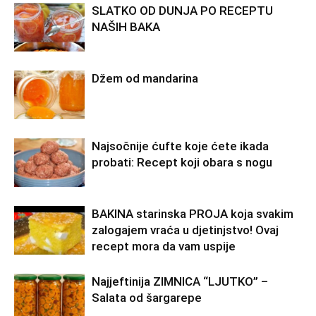
SLATKO OD DUNJA PO RECEPTU
NAŠIH BAKA
Džem od mandarina
Najsočnije ćufte koje ćete ikada
probati: Recept koji obara s nogu
BAKINA starinska PROJA koja svakim
zalogajem vraća u djetinjstvo! Ovaj
recept mora da vam uspije
Najjeftinija ZIMNICA “LJUTKO” –
Salata od šargarepe