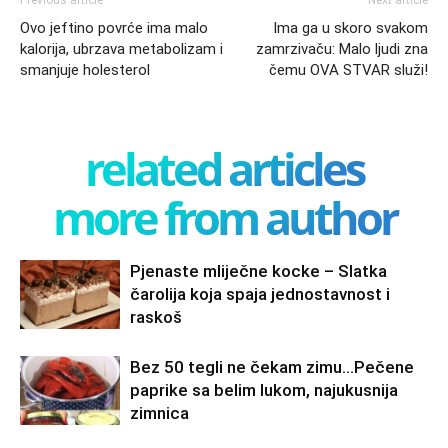
Previous article
Next article
Ovo jeftino povrće ima malo
Ima ga u skoro svakom
kalorija, ubrzava metabolizam i
zamrzivaču: Malo ljudi zna
smanjuje holesterol
čemu OVA STVAR služi!
related articles
more from author
Pjenaste mliječne kocke – Slatka
čarolija koja spaja jednostavnost i
raskoš
Bez 50 tegli ne čekam zimu…Pečene
paprike sa belim lukom, najukusnija
zimnica