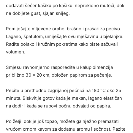
dodavati šećer kašiku po kašiku, neprekidno muteći, dok
ne dobijete gust, sjajan snijeg.
Pomiješajte mljevene orahe, brašno i prašak za pecivo.
Lagano, špatulom, umiješajte ovu mješavinu u bjelanjke.
Radite polako i kružnim pokretima kako biste sačuvali
volumen.
Smjesu ravnomjerno rasporedite u kalup dimenzija
približno 30 × 20 cm, obložen papirom za pečenje.
Pecite u prethodno zagrijanoj pećnici na 180 °C oko 25
minuta. Biskvit je gotov kada je mekan, lagano elastičan
na dodir i kada se rubovi počnu odvajati od papira.
Po želji, dok je još topao, možete ga nježno premazati
vrućom crnom kavom za dodatnu aromu i sočnost. Pazite