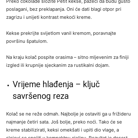
Preko čokolade složite Petit kekse, pazeći da budu gusto
poslagani, bez preklapanja. Oni će dati blagi otpor pri
zagrizu i unijeti kontrast mekoći kreme.
Kekse prekrijte svijetlom vanil kremom, poravnajte
površinu špatulom.
Na kraju kolač pospite orasima – sitno mljevenim za finiji
izgled ili krupnije sjeckanim za rustikalni dojam.
Vrijeme hlađenja – ključ
savršenog reza
Kolač se ne reže odmah. Najbolje je ostaviti ga u frižideru
najmanje četiri sata. Još bolje, preko noći. Tako će se
kreme stabilizirati, keksi omekšati i upiti dio vlage, a
slojevi se spojiti u kompaktnu cjelinu. Rezultat je desert