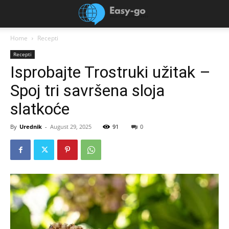
Home
Recepti
Recepti
Isprobajte Trostruki užitak –
Spoj tri savršena sloja
slatkoće
By
Urednik
-
August 29, 2025
91
0