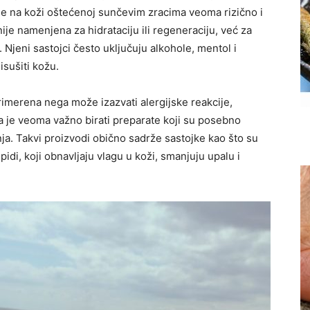
je na koži oštećenoj sunčevim zracima veoma rizično i
je namenjena za hidrataciju ili regeneraciju, već za
 Njeni sastojci često uključuju alkohole, mentol i
isušiti kožu.
rimerena nega može izazvati alergijske reakcije,
ga je veoma važno birati preparate koji su posebno
. Takvi proizvodi obično sadrže sastojke kao što su
ipidi, koji obnavljaju vlagu u koži, smanjuju upalu i