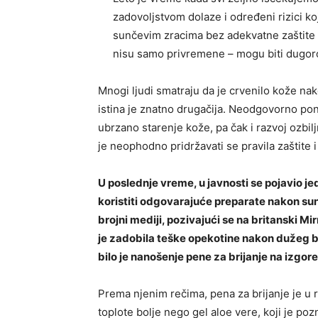
zadovoljstvom dolaze i određeni rizici k
sunčevim zracima bez adekvatne zaštite m
nisu samo privremene – mogu biti dugor
Mnogi ljudi smatraju da je crvenilo kože na
istina je znatno drugačija. Neodgovorno po
ubrzano starenje kože, pa čak i razvoj ozbil
je neophodno pridržavati se pravila zaštite i
U poslednje vreme, u javnosti se pojavio jed
koristiti odgovarajuće preparate nakon sunča
brojni mediji, pozivajući se na britanski Mi
je zadobila teške opekotine nakon dužeg b
bilo je nanošenje pene za brijanje na izgore
Prema njenim rečima, pena za brijanje je u r
toplote bolje nego gel aloe vere, koji je po