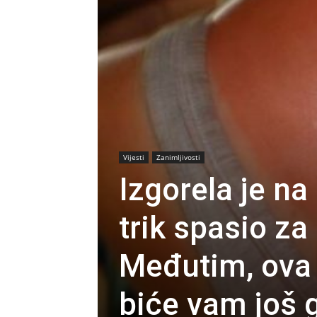
Vijesti
Zanimljivosti
Izgorela je na
trik spasio za 
Međutim, ova 
biće vam još 