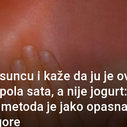
 suncu i kaže da ju je o
pola sata, a nije jogurt
metoda je jako opasna
gore