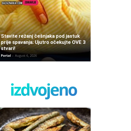
Stavite režanj češnjaka pod jastuk
prije spavanja: Ujutro očekujte OVE 3
stvari!
Portal
-
August 6, 2026
izdvojeno