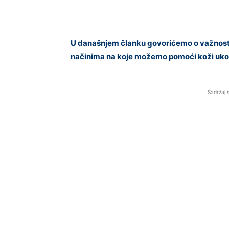
U današnjem članku govorićemo o važnosti 
načini
ma na koje možemo pomoći koži ukol
Sadržaj 