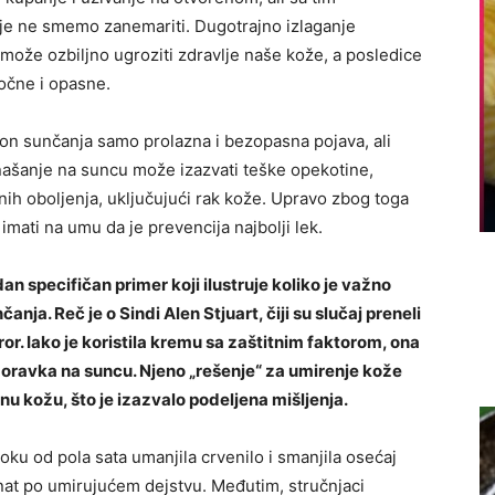
oje ne smemo zanemariti. Dugotrajno izlaganje
ože ozbiljno ugroziti zdravlje naše kože, a posledice
očne i opasne.
kon sunčanja samo prolazna i bezopasna pojava, ali
našanje na suncu može izazvati teške opekotine,
jnih oboljenja, uključujući rak kože. Upravo zbog toga
 imati na umu da je prevencija najbolji lek.
an specifičan primer koji ilustruje koliko je važno
nja. Reč je o Sindi Alen Stjuart, čiji su slučaj preneli
rror. Iako je koristila kremu sa zaštitnim faktorom, ona
oravka na suncu. Njeno „rešenje“ za umirenje kože
nu kožu, što je izazvalo podeljena mišljenja.
oku od pola sata umanjila crvenilo i smanjila osećaj
znat po umirujućem dejstvu. Međutim, stručnjaci