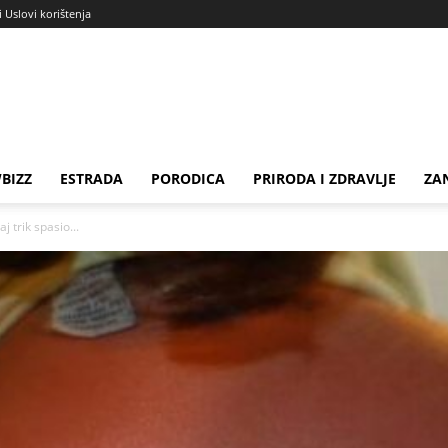
i Uslovi korištenja
BIZZ
ESTRADA
PORODICA
PRIRODA I ZDRAVLJE
ZA
j trik spasio...