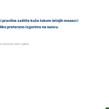
pravilne zaštite kože tokom letnjih meseci i
iko preterano izgorimo na suncu.
se nastavlja nakon oglasa