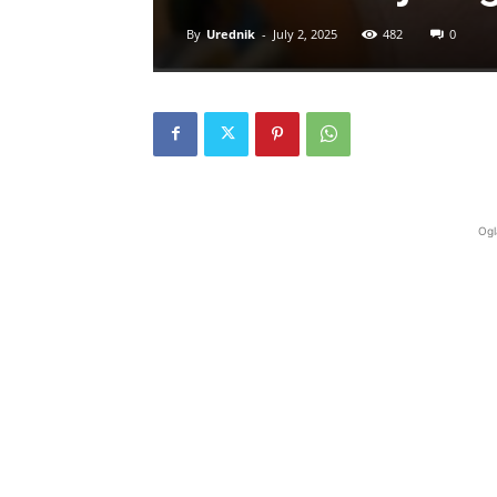
By
Urednik
-
July 2, 2025
482
0
Ogl