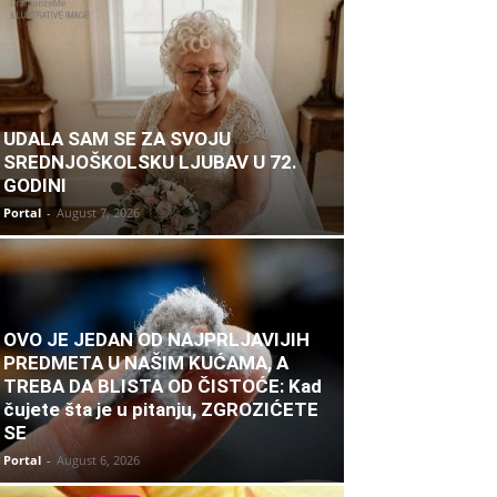
UDALA SAM SE ZA SVOJU
SREDNJOŠKOLSKU LJUBAV U 72.
GODINI
Portal
-
August 7, 2026
OVO JE JEDAN OD NAJPRLJAVIJIH
PREDMETA U NAŠIM KUĆAMA, A
TREBA DA BLISTA OD ČISTOĆE: Kad
čujete šta je u pitanju, ZGROZIĆETE
SE
Portal
-
August 6, 2026