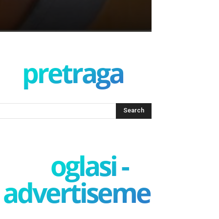
pretraga
oglasi -
advertisement