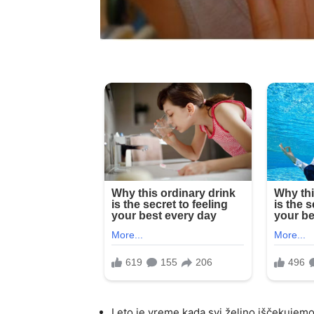
Leto je vreme kada svi željno iščekujemo