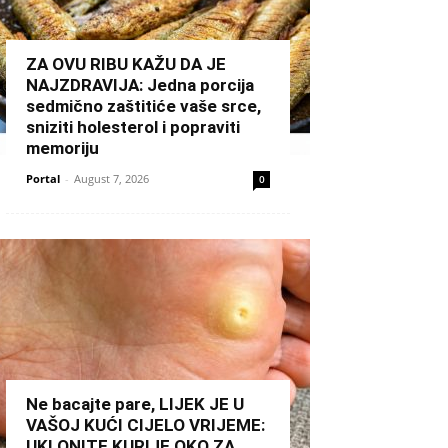
ZA OVU RIBU KAŽU DA JE
NAJZDRAVIJA: Jedna porcija
sedmično zaštitiće vaše srce,
sniziti holesterol i popraviti
memoriju
Portal
-
August 7, 2026
0
Ne bacajte pare, LIJEK JE U
VAŠOJ KUĆI CIJELO VRIJEME:
UKLONITE KURIJE OKO ZA