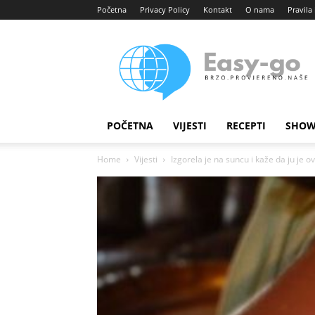
Početna
Privacy Policy
Kontakt
O nama
Pravila 
Easy
portal
POČETNA
VIJESTI
RECEPTI
SHOW
Home
Vijesti
Izgorela je na suncu i kaže da ju je ova