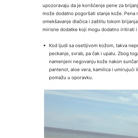
upozoravaju da je korišćenje pene za brijan
može dodatno pogoršati stanje kože. Pena ni
omekšavanje dlačica i zaštitu tokom brijanja.
mirisne dodatke koji mogu dodatno iritirati i 
Kod ljudi sa osetljivom kožom, takva nep
peckanje, svrab, pa čak i upalu. Zbog to
namenjeni negovanju kože nakon sunčanja
pantenol, aloe vera, kamilica i umirujući l
pomažu u oporavku.