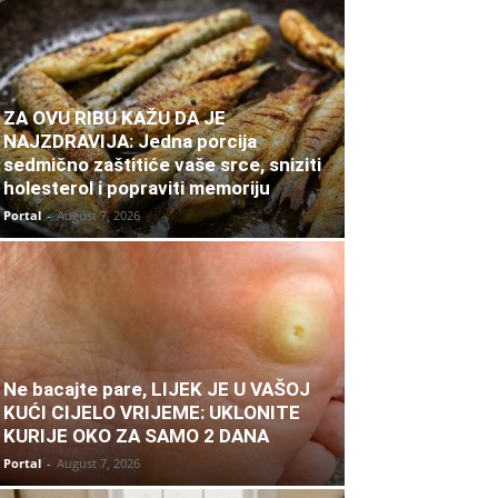
ZA OVU RIBU KAŽU DA JE
NAJZDRAVIJA: Jedna porcija
sedmično zaštitiće vaše srce, sniziti
holesterol i popraviti memoriju
Portal
-
August 7, 2026
Ne bacajte pare, LIJEK JE U VAŠOJ
KUĆI CIJELO VRIJEME: UKLONITE
KURIJE OKO ZA SAMO 2 DANA
Portal
-
August 7, 2026