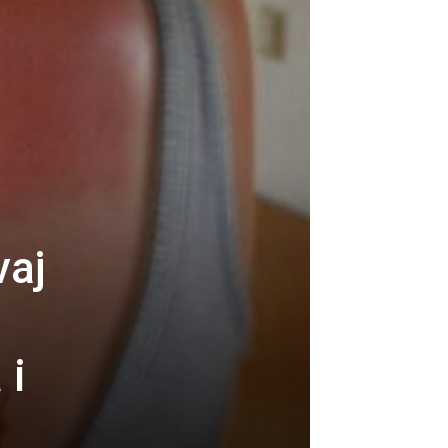
vaj
:
 i