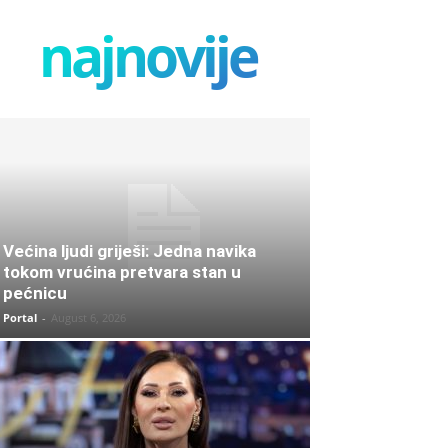
najnovije
Većina ljudi griješi: Jedna navika
tokom vrućina pretvara stan u
pećnicu
Portal
-
August 6, 2026