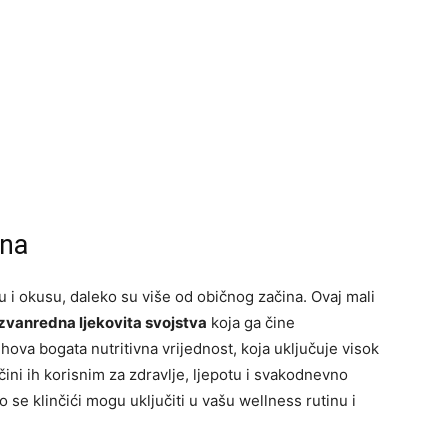
ina
u i okusu, daleko su više od običnog začina. Ovaj mali
izvanredna ljekovita svojstva
koja ga čine
ova bogata nutritivna vrijednost, koja uključuje visok
čini ih korisnim za zdravlje, ljepotu i svakodnevno
se klinčići mogu uključiti u vašu wellness rutinu i