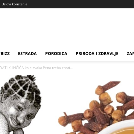
i Uslovi korištenja
BIZZ
ESTRADA
PORODICA
PRIRODA I ZDRAVLJE
ZA
I KLINČIĆA koje svaka žena treba znati…