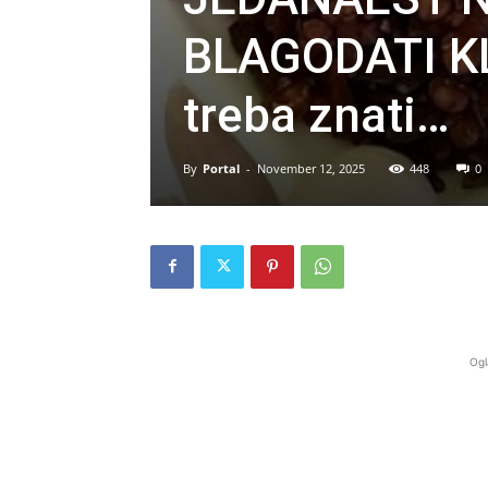
BLAGODATI KL
treba znati…
By
Portal
-
November 12, 2025
448
0
Ogl