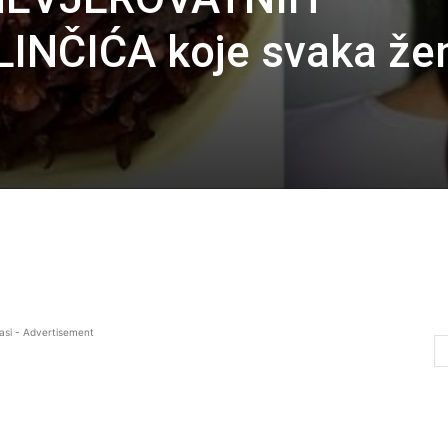
INČIĆA koje svaka že
asi - Advertisement