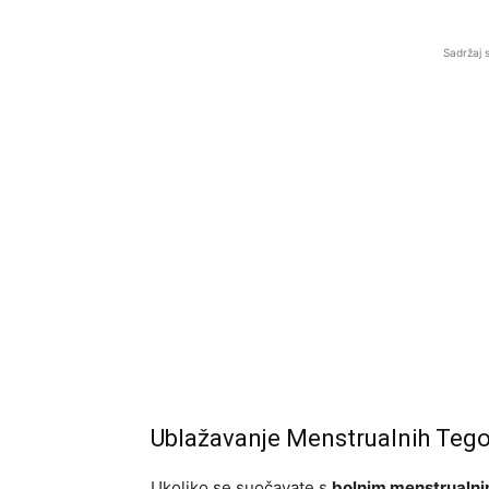
Sadržaj 
Ublažavanje Menstrualnih Teg
Ukoliko se suočavate s
bolnim menstrualn