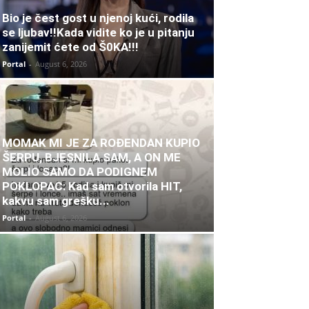
Bio je čest gost u njenoj kući, rodila
se ljubav!!Kada vidite ko je u pitanju
zanijemit ćete od Š0KA!!!
Portal
-
August 6, 2026
MOMAK MI JE ZA ROĐENDAN KUPIO
ŠERPU, BJESNILA SAM, A ON ME
MOLIO SAMO DA PODIGNEM
POKLOPAC: Kad sam otvorila HIT,
kakvu sam grešku...
Portal
-
August 6, 2026