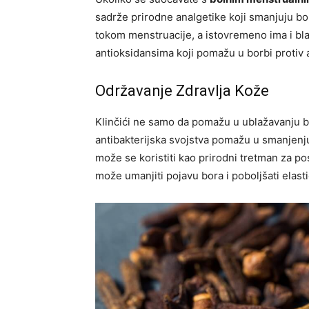
sadrže prirodne analgetike koji smanjuju bol
tokom menstruacije, a istovremeno ima i bla
antioksidansima koji pomažu u borbi protiv a
Održavanje Zdravlja Kože
Klinčići ne samo da pomažu u ublažavanju b
antibakterijska svojstva pomažu u smanjenju u
može se koristiti kao prirodni tretman za po
može umanjiti pojavu bora i poboljšati elast