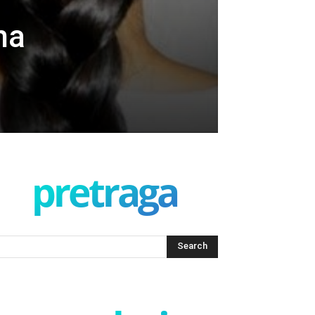
na
pretraga