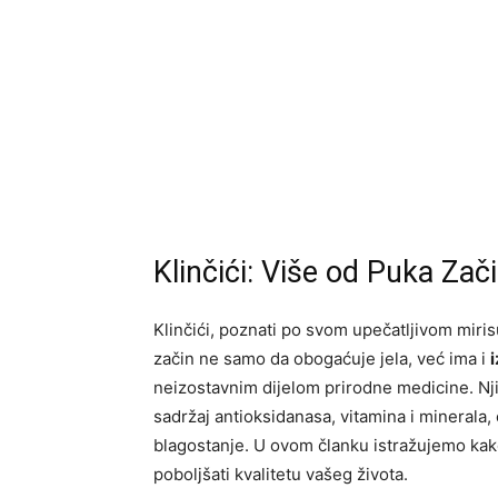
Klinčići: Više od Puka Zač
Klinčići, poznati po svom upečatljivom miris
začin ne samo da obogaćuje jela, već ima i
neizostavnim dijelom prirodne medicine. Njih
sadržaj antioksidanasa, vitamina i minerala, 
blagostanje. U ovom članku istražujemo kako 
poboljšati kvalitetu vašeg života.