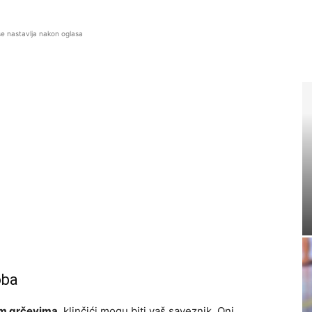
se nastavlja nakon oglasa
oba
im grčevima
, klinčići mogu biti vaš saveznik. Oni