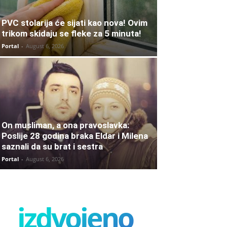
PVC stolarija će sijati kao nova! Ovim
trikom skidaju se fleke za 5 minuta!
Portal
-
August 6, 2026
On musliman, a ona pravoslavka:
Poslije 28 godina braka Eldar i Milena
saznali da su brat i sestra
Portal
-
August 6, 2026
izdvojeno