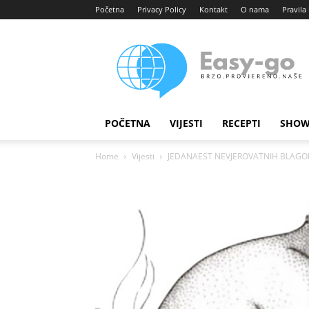
Početna
Privacy Policy
Kontakt
O nama
Pravila 
Easy
portal
POČETNA
VIJESTI
RECEPTI
SHOW
Home
Vijesti
JEDANAEST NEVJEROVATNIH BLAGODAT