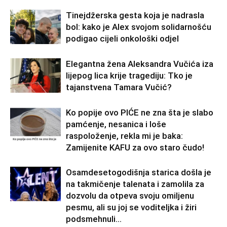
Tinejdžerska gesta koja je nadrasla
bol: kako je Alex svojom solidarnošću
podigao cijeli onkološki odjel
Elegantna žena Aleksandra Vučića iza
lijepog lica krije tragediju: Tko je
tajanstvena Tamara Vučić?
Ko popije ovo PIĆE ne zna šta je slabo
pamćenje, nesanica i loše
raspoloženje, rekla mi je baka:
Zamijenite KAFU za ovo staro čudo!
Osamdesetogodišnja starica došla je
na takmičenje talenata i zamolila za
dozvolu da otpeva svoju omiljenu
pesmu, ali su joj se voditeljka i žiri
podsmehnuli...