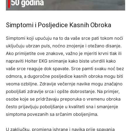
Simptomi i Posljedice Kasnih Obroka
Simptomi koji upućuju na to da vaše srce pati tokom noći
uključuju ubrzan puls, noćno znojenje i otežano disanje.
Ako primijetite ove znakove, važno je mjeriti krvni tlak ili
napraviti Holter EKG snimanje kako biste utvrdili kako
vaše srce reaguje dok spavate.
Srce pamti svaku noć bez
odmora, a dugoročne posljedice kasnih obroka mogu biti
veoma ozbiljne. Zdravije večernje navike mogu značajno
poboljšati zdravlje srca i opšte dobrostanje. Na primjer,
osobe koje se pridržavaju preporuka o vremenu obroka
često prijavljuju poboljšanje u kvaliteti sna i smanjenje
simptoma povezanih sa srčanim oboljenjima.
U zaključku, promjena ishrane i navika prije spavanja