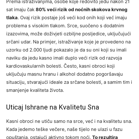
Prema istraživanjima, osobe koje redovito jedu nakon 21
sat imaju čak
80% veći rizik od noćnih skokova krvnog
tlaka
. Ovaj rizik postaje još veći kod onih koji već imaju
problema s visokim tlakom. Srce, suočeno s dodatnim
izazovima, može doživjeti ozbiljne posljedice, uključujući
srčani udar. Na primjer, istraživanje koje je provedeno na
uzorku od 2.000 ljudi pokazalo je da su oni koji su imali
naviku da jedu kasno imali duplo veći rizik od razvoja
kardiovaskularnih bolesti. Često, kasni obroci koji
uključuju masnu hranu i alkohol dodatno pogoršavaju
situaciju, stvarajući ideale za srčane bolesti, a samim tim i
smanjenje kvaliteta života.
Uticaj Ishrane na Kvalitetu Sna
Kasni obroci ne utiču samo na srce, već i na kvalitetu sna.
Kada jedemo teške večere, naše tijelo ne ulazi u fazu
opuštanja, ostajući aktivno tokom noći.
To rezultira