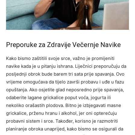
Preporuke za Zdravije Večernje Navike
Kako bismo zaštitili svoje srce, važno je promijeniti
navike kada je u pitanju ishrana. Liječnici preporučuju da
posljednji obrok bude barem tri sata prije spavanja. Ovo
vrijeme omogućava da tijelo završi probavu i uđe u fazu
opuštanja. Ako osjetite glad neposredno prije spavanja,
odaberite lagane grickalice poput voća, jogurta ili
nekoliko orašastih plodova. Bitno je izbjegavati masne
grickalice, prženu hranu i alkohol, jer oni opterećuju
probavni sistem i srce. Također, korisno je razmotriti
planiranje obroka unaprijed, kako bismo se osigurali da