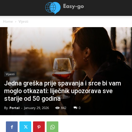
Home
Vijesti
Vijesti
Jedna greška prije spavanja i srce bi vam
moglo otkazati: liječnik upozorava sve
starije od 50 godina
By
Portal
-
January 29, 2026
842
0