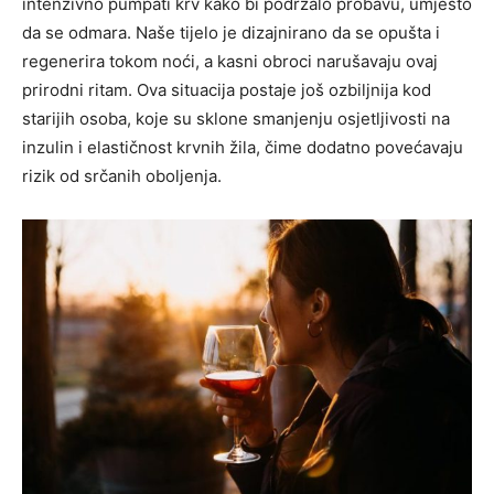
intenzivno pumpati krv kako bi podržalo probavu, umjesto
da se odmara. Naše tijelo je dizajnirano da se opušta i
regenerira tokom noći, a kasni obroci narušavaju ovaj
prirodni ritam. Ova situacija postaje još ozbiljnija kod
starijih osoba, koje su sklone smanjenju osjetljivosti na
inzulin i elastičnost krvnih žila, čime dodatno povećavaju
rizik od srčanih oboljenja.