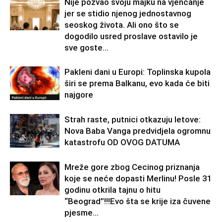
Nije pozvao svoju majku na vjenčanje
jer se stidio njenog jednostavnog
seoskog života. Ali ono što se
dogodilo usred proslave ostavilo je
sve goste...
Pakleni dani u Europi: Toplinska kupola
širi se prema Balkanu, evo kada će biti
najgore
Strah raste, putnici otkazuju letove:
Nova Baba Vanga predvidjela ogromnu
katastrofu OD OVOG DATUMA
Mreže gore zbog Cecinog priznanja
koje se neće dopasti Merlinu! Posle 31
godinu otkrila tajnu o hitu
“Beograd”!!!Evo šta se krije iza čuvene
pjesme...