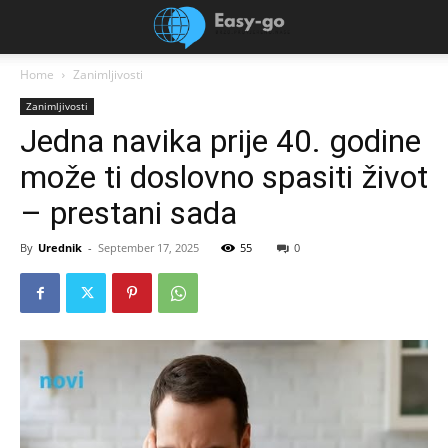
Home
Zanimljivosti
Zanimljivosti
Jedna navika prije 40. godine
može ti doslovno spasiti život
– prestani sada
By
Urednik
-
September 17, 2025
55
0