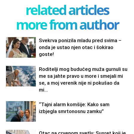
related articles
more from author
Svekrva ponizila mladu pred svima –
onda je ustao njen otac i šokirao
goste!
Roditelji mog budućeg muža gurnuli su
me sa jahte pravo u more i smejali mi
se, a moj verenik nije ni pokušao da
mi...
“Tajni alarm komšije: Kako sam
izbjegla smrtonosnu zamku”
Otac na crvenom svetlu: Susret koji je