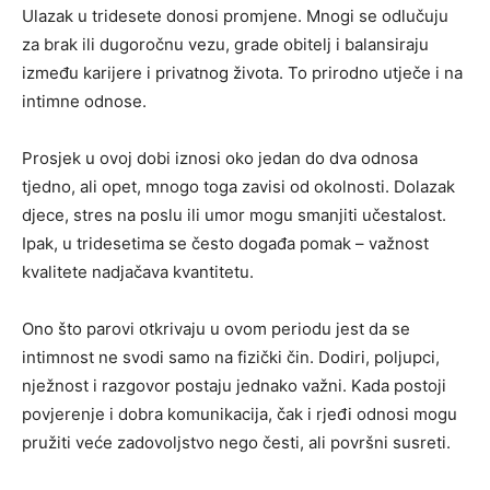
Ulazak u tridesete donosi promjene. Mnogi se odlučuju
za brak ili dugoročnu vezu, grade obitelj i balansiraju
između karijere i privatnog života. To prirodno utječe i na
intimne odnose.
Prosjek u ovoj dobi iznosi oko jedan do dva odnosa
tjedno, ali opet, mnogo toga zavisi od okolnosti. Dolazak
djece, stres na poslu ili umor mogu smanjiti učestalost.
Ipak, u tridesetima se često događa pomak – važnost
kvalitete nadjačava kvantitetu.
Ono što parovi otkrivaju u ovom periodu jest da se
intimnost ne svodi samo na fizički čin. Dodiri, poljupci,
nježnost i razgovor postaju jednako važni. Kada postoji
povjerenje i dobra komunikacija, čak i rjeđi odnosi mogu
pružiti veće zadovoljstvo nego česti, ali površni susreti.