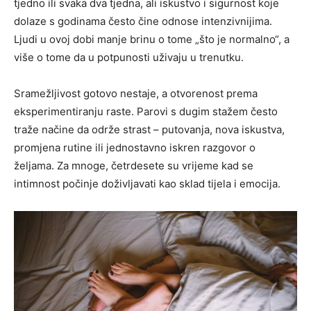
tjedno ili svaka dva tjedna, ali iskustvo i sigurnost koje
dolaze s godinama često čine odnose intenzivnijima.
Ljudi u ovoj dobi manje brinu o tome „što je normalno“, a
više o tome da u potpunosti uživaju u trenutku.
Sramežljivost gotovo nestaje, a otvorenost prema
eksperimentiranju raste. Parovi s dugim stažem često
traže načine da održe strast – putovanja, nova iskustva,
promjena rutine ili jednostavno iskren razgovor o
željama. Za mnoge, četrdesete su vrijeme kad se
intimnost počinje doživljavati kao sklad tijela i emocija.