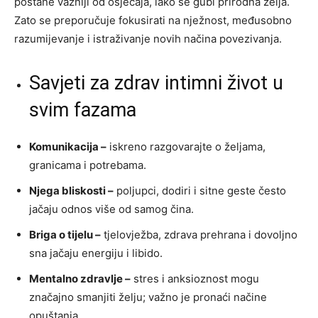
postane važniji od osjećaja, lako se gubi prirodna želja.
Zato se preporučuje fokusirati na nježnost, međusobno
razumijevanje i istraživanje novih načina povezivanja.
Savjeti za zdrav intimni život u
svim fazama
Komunikacija –
iskreno razgovarajte o željama,
granicama i potrebama.
Njega bliskosti –
poljupci, dodiri i sitne geste često
jačaju odnos više od samog čina.
Briga o tijelu –
tjelovježba, zdrava prehrana i dovoljno
sna jačaju energiju i libido.
Mentalno zdravlje –
stres i anksioznost mogu
značajno smanjiti želju; važno je pronaći načine
opuštanja.