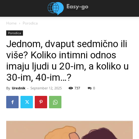
Home
Porodica
Porodica
Jednom, dvaput sedmično ili
više? Koliko intimni odnos
imaju ljudi u 20-im, a koliko u
30-im, 40-im…?
By
Urednik
-
September 12, 2025
737
0