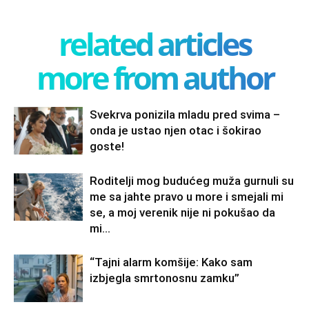
related articles
more from author
Svekrva ponizila mladu pred svima –
onda je ustao njen otac i šokirao
goste!
Roditelji mog budućeg muža gurnuli su
me sa jahte pravo u more i smejali mi
se, a moj verenik nije ni pokušao da
mi...
“Tajni alarm komšije: Kako sam
izbjegla smrtonosnu zamku”