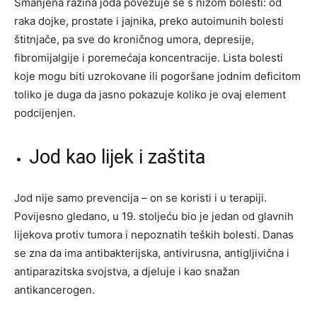
Smanjena razina joda povezuje se s nizom bolesti: od
raka dojke, prostate i jajnika, preko autoimunih bolesti
štitnjače, pa sve do kroničnog umora, depresije,
fibromijalgije i poremećaja koncentracije. Lista bolesti
koje mogu biti uzrokovane ili pogoršane jodnim deficitom
toliko je duga da jasno pokazuje koliko je ovaj element
podcijenjen.
Jod kao lijek i zaštita
Jod nije samo prevencija – on se koristi i u terapiji.
Povijesno gledano, u 19. stoljeću bio je jedan od glavnih
lijekova protiv tumora i nepoznatih teških bolesti. Danas
se zna da ima antibakterijska, antivirusna, antigljivična i
antiparazitska svojstva, a djeluje i kao snažan
antikancerogen.