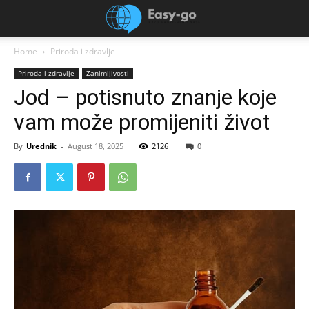
Home
Priroda i zdravlje
Priroda i zdravlje
Zanimljivosti
Jod – potisnuto znanje koje
vam može promijeniti život
By
Urednik
-
August 18, 2025
2126
0