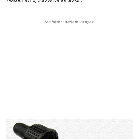
svakodnevnoj zdravstvenoj praksi.
Sadržaj se nastavlja nakon oglasa