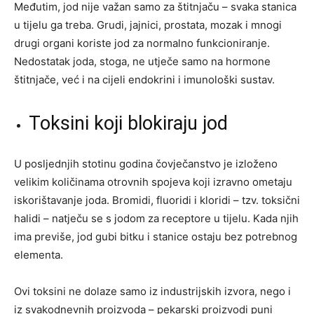
Međutim, jod nije važan samo za štitnjaču – svaka stanica
u tijelu ga treba. Grudi, jajnici, prostata, mozak i mnogi
drugi organi koriste jod za normalno funkcioniranje.
Nedostatak joda, stoga, ne utječe samo na hormone
štitnjače, već i na cijeli endokrini i imunološki sustav.
Toksini koji blokiraju jod
U posljednjih stotinu godina čovječanstvo je izloženo
velikim količinama otrovnih spojeva koji izravno ometaju
iskorištavanje joda. Bromidi, fluoridi i kloridi – tzv. toksični
halidi – natječu se s jodom za receptore u tijelu. Kada njih
ima previše, jod gubi bitku i stanice ostaju bez potrebnog
elementa.
Ovi toksini ne dolaze samo iz industrijskih izvora, nego i
iz svakodnevnih proizvoda – pekarski proizvodi puni