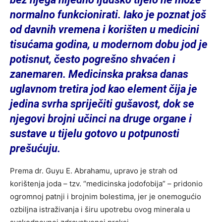
normalno funkcionirati. Iako je poznat još
od davnih vremena i korišten u medicini
tisućama godina, u modernom dobu jod je
potisnut, često pogrešno shvaćen i
zanemaren. Medicinska praksa danas
uglavnom tretira jod kao element čija je
jedina svrha spriječiti gušavost, dok se
njegovi brojni učinci na druge organe i
sustave u tijelu gotovo u potpunosti
prešućuju.
Prema dr. Guyu E. Abrahamu, upravo je strah od
korištenja joda – tzv. “medicinska jodofobija” – pridonio
ogromnoj patnji i brojnim bolestima, jer je onemogućio
ozbiljna istraživanja i širu upotrebu ovog minerala u