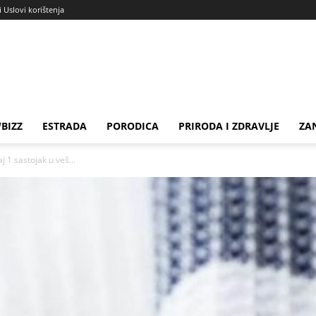
i Uslovi korištenja
BIZZ
ESTRADA
PORODICA
PRIRODA I ZDRAVLJE
ZA
j 1 sastojak u veš...