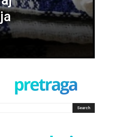
vaj
ja
pretraga