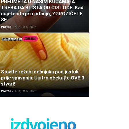
PREDMETA U NAŠIM KUĆAMA, A
TREBA DA BLISTA OD ČISTOĆE: Kad
čujete šta je u pitanju, ZGROZIĆETE
SE
Portal
-
August 6, 2026
Stavite režanj češnjaka pod jastuk
prije spavanja: Ujutro očekujte OVE 3
stvari!
Portal
-
August 6, 2026
izdvojeno