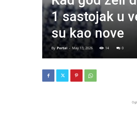
Kad god želi d
1 sastojak u 
su kao nove
By
Portal
-
May 13, 2026
14
0
Ogl