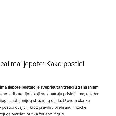
dealima ljepote: Kako postići
ima ljepote postalo je sveprisutan trend u današnjem
ne atribute tijela koji se smatraju privlačnima, a jedan
ijeg i zaobljenijeg stražnjeg dijela. U ovom članku
postići ovaj cilj kroz pravilnu prehranu i fizičke
ji će olakšati put ka željenoj figuri.