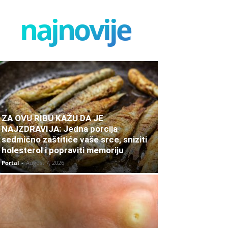
najnovije
ZA OVU RIBU KAŽU DA JE
NAJZDRAVIJA: Jedna porcija
sedmično zaštitiće vaše srce, sniziti
holesterol i popraviti memoriju
Portal
-
August 7, 2026