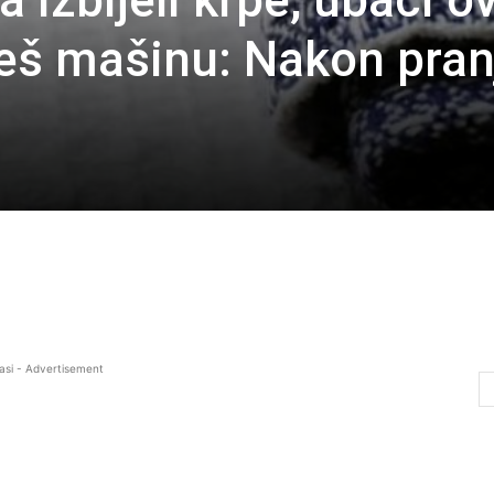
a izbijeli krpe, ubaci o
veš mašinu: Nakon pran
asi - Advertisement