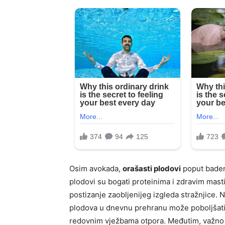
Osim avokada,
orašasti plodovi
poput badema
plodovi su bogati proteinima i zdravim masti
postizanje zaobljenijeg izgleda stražnjice. N
plodova u dnevnu prehranu može poboljšati
redovnim vježbama otpora. Međutim, važno je