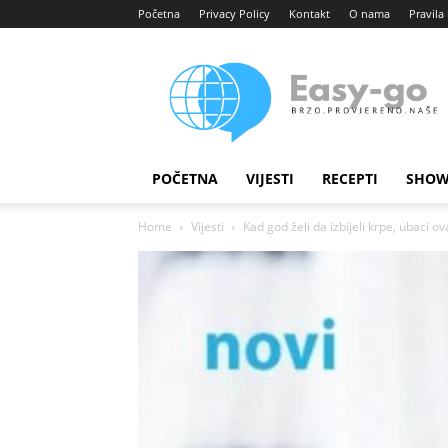
Početna
Privacy Policy
Kontakt
O nama
Pravila 
Easy
portal
POČETNA
VIJESTI
RECEPTI
SHOW
Home
Vijesti
Kad god želi da izbijeli krpe, ubaci ova