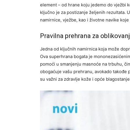
element – od hrane koju jedemo do vježbi k
ključno je za postizanje željenih rezultata.
namirnice, vježbe, kao i životne navike koje
Pravilna prehrana za oblikovanje
Jedna od ključnih namirnica koja može dopri
Ova superhrana bogata je mononezasićenim 
pomoći u smanjenju masnoće na trbuhu, čine
obogaćuje vašu prehranu, avokado takođe pru
su važni za zdravlje kože i opće blagostanje