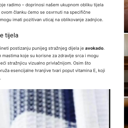
oje radimo – doprinosi našem ukupnom obliku tijela
 U ovom članku ćemo se osvrnuti na specifične
 mogu imati pozitivan uticaj na oblikovanje zadnjice.
 tijela
neti postizanju punijeg stražnjeg dijela je
avokado
.
mastima koje su korisne za zdravlje srca i mogu
ći stražnjicu vizualno privlačnijom. Osim što
ža esencijalne hranjive tvari poput vitamina E, koji
.