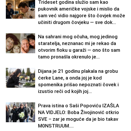
Trideset godina služio sam kao
pukovnik američke vojske i mislio da
sam već vidio najgore što čovjek može
učiniti drugom čovjeku — sve dok...
Na sahrani mog očuha, mog jedinog
staratelja, neznanac mi je rekao da
otvorim fioku u garaži — ono što sam
tamo pronašla okrenulo je...
Dijana je 21 godinu plakala na grobu
ćerke Lane, a onda joj je kod
spomenika prišao nepoznati čovek i
izustio reči od kojih joj...
Prava istina o Saši Popoviću IZAŠLA
NA VIDJELO: Boba Živojinović otkrio
SVE – zar je moguće da je bio takav
M0NSTRUUM….