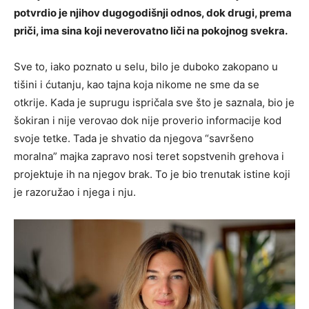
potvrdio je njihov dugogodišnji odnos, dok drugi, prema
priči, ima sina koji neverovatno liči na pokojnog svekra.
Sve to, iako poznato u selu, bilo je duboko zakopano u
tišini i ćutanju, kao tajna koja nikome ne sme da se
otkrije. Kada je suprugu ispričala sve što je saznala, bio je
šokiran i nije verovao dok nije proverio informacije kod
svoje tetke. Tada je shvatio da njegova “savršeno
moralna” majka zapravo nosi teret sopstvenih grehova i
projektuje ih na njegov brak. To je bio trenutak istine koji
je razoružao i njega i nju.