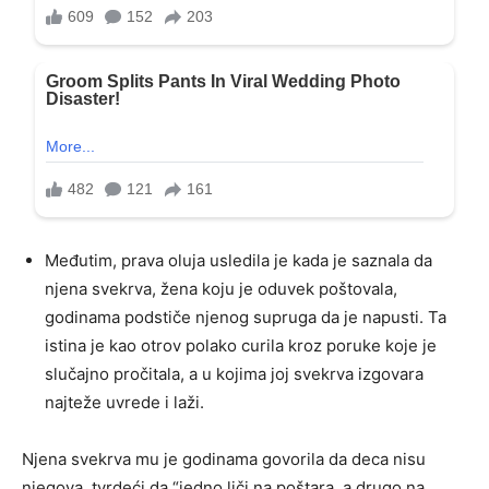
Međutim, prava oluja usledila je kada je saznala da
njena svekrva, žena koju je oduvek poštovala,
godinama podstiče njenog supruga da je napusti. Ta
istina je kao otrov polako curila kroz poruke koje je
slučajno pročitala, a u kojima joj svekrva izgovara
najteže uvrede i laži.
Njena svekrva mu je godinama govorila da deca nisu
njegova, tvrdeći da “jedno liči na poštara, a drugo na