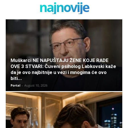
najnovije
Muškarci NE NAPUŠTAJU ŽENE KOJE RADE
OVE 3 STVARI: Čuveni psiholog Labkovski kaže
da je ovo najbitnije u vezi i mnogima će ovo
biti...
Portal
-
August 10, 2026