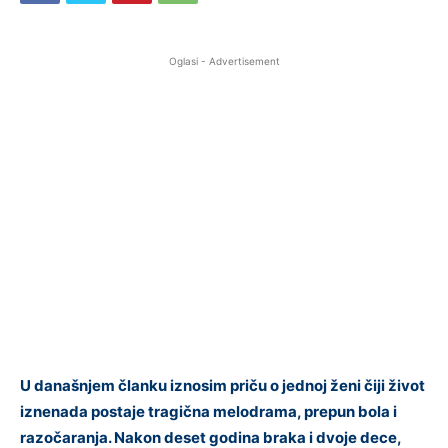
Oglasi - Advertisement
U današnjem članku iznosim priču o jednoj ženi čiji život
iznenada postaje tragična melodrama, prepun bola i
razočaranja. Nakon deset godina braka i dvoje dece,