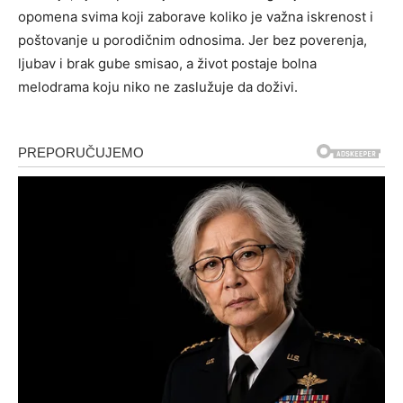
opomena svima koji zaborave koliko je važna iskrenost i
poštovanje u porodičnim odnosima. Jer bez poverenja,
ljubav i brak gube smisao, a život postaje bolna
melodrama koju niko ne zaslužuje da doživi.