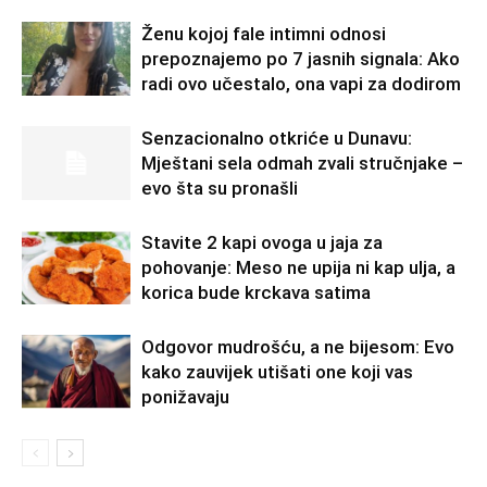
Ženu kojoj fale intimni odnosi
prepoznajemo po 7 jasnih signala: Ako
radi ovo učestalo, ona vapi za dodirom
Senzacionalno otkriće u Dunavu:
Mještani sela odmah zvali stručnjake –
evo šta su pronašli
Stavite 2 kapi ovoga u jaja za
pohovanje: Meso ne upija ni kap ulja, a
korica bude krckava satima
Odgovor mudrošću, a ne bijesom: Evo
kako zauvijek utišati one koji vas
ponižavaju