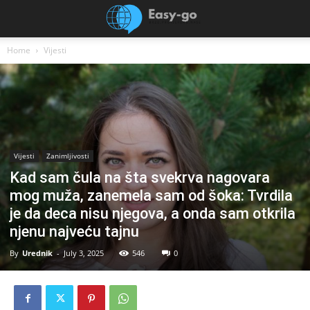
Home
Vijesti
Vijesti
Zanimljivosti
Kad sam čula na šta svekrva nagovara
mog muža, zanemela sam od šoka: Tvrdila
je da deca nisu njegova, a onda sam otkrila
njenu najveću tajnu
By
Urednik
-
July 3, 2025
546
0