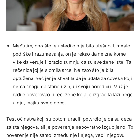
Međutim, ono što je usledilo nije bilo utešno. Umesto
podrške i razumevanja, on je rekao da ne zna kome
više da veruje i izrazio sumnju da su sve žene iste. Ta
rečenica joj je slomila srce. Ne zato što je bila
optužena, već jer je shvatila da je udata za čoveka koji
nema snagu da stane uz nju i svoju porodicu. Muž je
radije poverovao u reči žene koja je izgradila laži nego
u nju, majku svoje dece.
Test očinstva koji su potom uradili potvrdio je da su deca
zaista njegova, ali je poverenje nepovratno izgubljeno. To
poverenje nije samo između nje i njega, već i njegovu