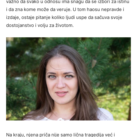
važno da svako u odnosu ima snagu da se izbori za istinu
i da zna kome može da veruje. U tom haosu nepravde i
izdaje, ostaje pitanje koliko ljudi uspe da sačuva svoje
dostojanstvo i volju za životom.
Na kraju, njena priča nije samo lična tragedija već i