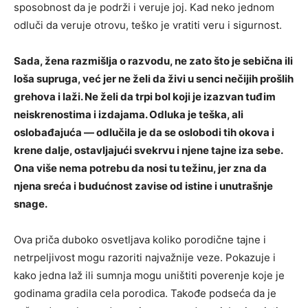
sposobnost da je podrži i veruje joj. Kad neko jednom
odluči da veruje otrovu, teško je vratiti veru i sigurnost.
Sada, žena razmišlja o razvodu, ne zato što je sebična ili
loša supruga, već jer ne želi da živi u senci nečijih prošlih
grehova i laži. Ne želi da trpi bol koji je izazvan tuđim
neiskrenostima i izdajama. Odluka je teška, ali
oslobađajuća — odlučila je da se oslobodi tih okova i
krene dalje, ostavljajući svekrvu i njene tajne iza sebe.
Ona više nema potrebu da nosi tu težinu, jer zna da
njena sreća i budućnost zavise od istine i unutrašnje
snage.
Ova priča duboko osvetljava koliko porodične tajne i
netrpeljivost mogu razoriti najvažnije veze. Pokazuje i
kako jedna laž ili sumnja mogu uništiti poverenje koje je
godinama gradila cela porodica. Takođe podseća da je