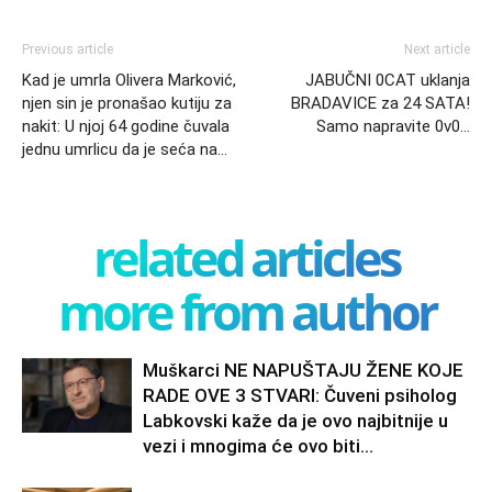
Previous article
Next article
Kad je umrla Olivera Marković,
JABUČNI 0CAT uklanja
njen sin je pronašao kutiju za
BRADAVICE za 24 SATA!
nakit: U njoj 64 godine čuvala
Samo napravite 0v0…
jednu umrlicu da je seća na…
related articles
more from author
Muškarci NE NAPUŠTAJU ŽENE KOJE
RADE OVE 3 STVARI: Čuveni psiholog
Labkovski kaže da je ovo najbitnije u
vezi i mnogima će ovo biti...