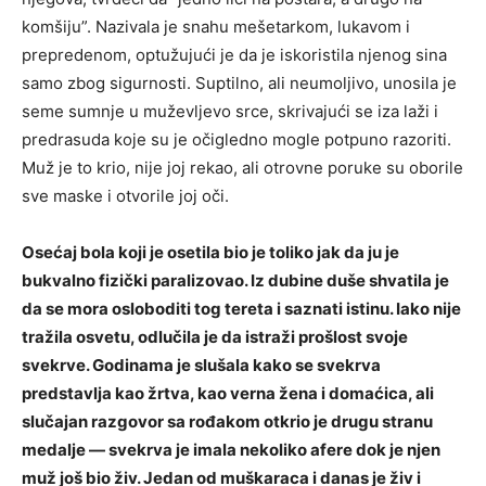
komšiju”. Nazivala je snahu mešetarkom, lukavom i
prepredenom, optužujući je da je iskoristila njenog sina
samo zbog sigurnosti. Suptilno, ali neumoljivo, unosila je
seme sumnje u muževljevo srce, skrivajući se iza laži i
predrasuda koje su je očigledno mogle potpuno razoriti.
Muž je to krio, nije joj rekao, ali otrovne poruke su oborile
sve maske i otvorile joj oči.
Osećaj bola koji je osetila bio je toliko jak da ju je
bukvalno fizički paralizovao. Iz dubine duše shvatila je
da se mora osloboditi tog tereta i saznati istinu. Iako nije
tražila osvetu, odlučila je da istraži prošlost svoje
svekrve. Godinama je slušala kako se svekrva
predstavlja kao žrtva, kao verna žena i domaćica, ali
slučajan razgovor sa rođakom otkrio je drugu stranu
medalje — svekrva je imala nekoliko afere dok je njen
muž još bio živ. Jedan od muškaraca i danas je živ i