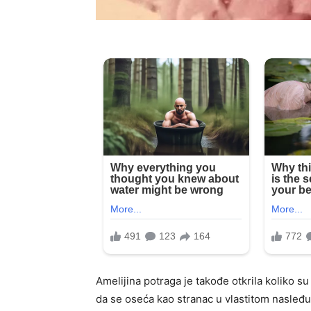
Amelijina potraga je takođe otkrila koliko su
da se oseća kao stranac u vlastitom nasleđu