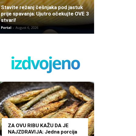
Stavite režanj češnjaka pod jastuk
prije spavanja: Ujutro očekujte OVE 3
stvari!
Portal
-
August 6, 2026
izdvojeno
ZA OVU RIBU KAŽU DA JE
NAJZDRAVIJA: Jedna porcija