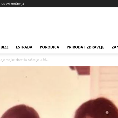
i Uslovi korištenja
BIZZ
ESTRADA
PORODICA
PRIRODA I ZDRAVLJE
ZA
je majke shvatila zašto je u 56....