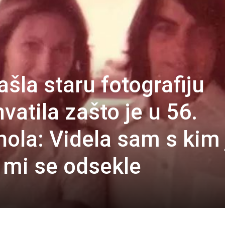
šla staru fotografiju
atila zašto je u 56.
hola: Videla sam s kim 
e mi se odsekle