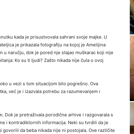
enutku kada je prisustvovala sahrani svoje majke. U
eljica je prikazala fotografiju na kojoj je Amelijina
 u naručju, dok je pored nje stajao muškarac koji nije
itanja: Ko su ti ljudi? Zašto nikada nije čula o ovoj
uboko u vezi s tom situacijom bilo pogrešno. Ova
itka, već je i izazvala potrebu za razumevanjem i
m. Dok je pretraživala porodične arhive i razgovarala s
e i kontradiktornih informacija. Neki su tvrdili da je
govorili da beba nikada nije ni postojala. Ove različite