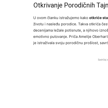
Otkrivanje Porodičnih Taj
U ovom članku istražujemo kako
otkriće sta
životu i nasleđu porodice. Takva otkrića čes
decenijama ležale potisnute, a njihovo izno
emotivno putovanje. Priča Amelije Oberhart
je istraživala svoju porodičnu prošlost, savr
Sadržaj 