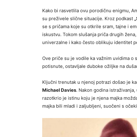
Kako bi rasvetlila ovu porodičnu enigmu, Am
su preživele slične situacije. Kroz podkast
„
se s pričama koje su otkrile sram, tajne i e
iskustvu. Tokom slušanja priča drugih žena, 
univerzalne i kako često oblikuju identitet p
Ove priče su je vodile ka važnim uvidima o 
potisnute, ostavljale duboke ožiljke na duš
Ključni trenutak u njenoj potrazi došao je k
Michael Davies
. Nakon godina istraživanja, 
razotkrio je istinu koju je njena majka možda
majka bili mladi i zaljubljeni, suočeni s oče