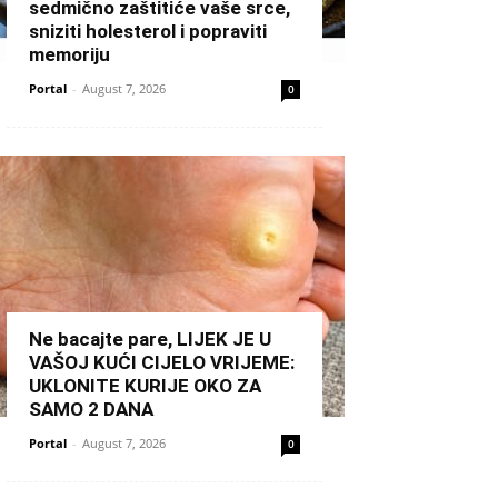
sedmično zaštitiće vaše srce,
sniziti holesterol i popraviti
memoriju
Portal
-
August 7, 2026
0
Ne bacajte pare, LIJEK JE U
VAŠOJ KUĆI CIJELO VRIJEME:
UKLONITE KURIJE OKO ZA
SAMO 2 DANA
Portal
-
August 7, 2026
0