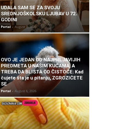
UDALA SAM SE ZA SVOJU
SREDNJOŠKOLSKU LJUBAV U 72.
GODINI
Portal
-
August 7, 2026
OVO JE JEDAN OD NAJPRLJAVIJIH
PREDMETA U NAŠIM KUĆAMA, A
TREBA DA BLISTA OD ČISTOĆE: Kad
čujete šta je u pitanju, ZGROZIĆETE
SE
Portal
-
August 6, 2026