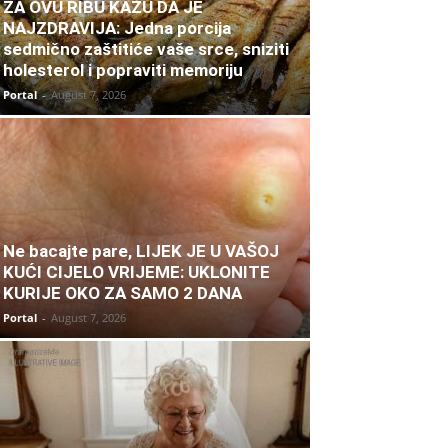
ZA OVU RIBU KAŽU DA JE
NAJZDRAVIJA: Jedna porcija
sedmično zaštitiće vaše srce, sniziti
holesterol i popraviti memoriju
Portal
-
August 7, 2026
Ne bacajte pare, LIJEK JE U VAŠOJ
KUĆI CIJELO VRIJEME: UKLONITE
KURIJE OKO ZA SAMO 2 DANA
Portal
-
August 7, 2026