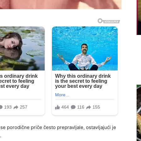
 se porodične priče često prepravljale, ostavljajući je
.