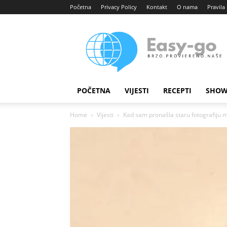
Početna
Privacy Policy
Kontakt
O nama
Pravila 
Easy
portal
POČETNA
VIJESTI
RECEPTI
SHOW
Home
Vijesti
Kad sam pronašla staru fotografiju mo