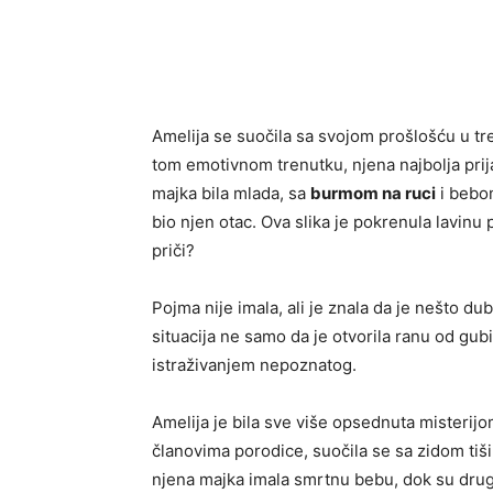
Amelija se suočila sa svojom prošlošću u tr
tom emotivnom trenutku, njena najbolja prijat
majka bila mlada, sa
burmom na ruci
i bebom
bio njen otac. Ova slika je pokrenula lavinu p
priči?
Pojma nije imala, ali je znala da je nešto d
situacija ne samo da je otvorila ranu od gub
istraživanjem nepoznatog.
Amelija je bila sve više opsednuta misterijo
članovima porodice, suočila se sa zidom tišin
njena majka imala smrtnu bebu, dok su drugi 