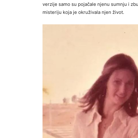
verzije samo su pojačale njenu sumnju i zbu
misteriju koja je okruživala njen život.