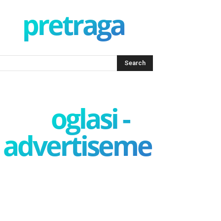
pretraga
oglasi -
advertisement