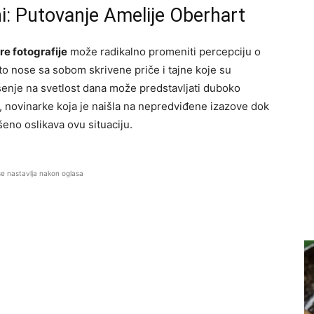
ni: Putovanje Amelije Oberhart
re fotografije
može radikalno promeniti percepciju o
to nose sa sobom skrivene priče i tajne koje su
šenje na svetlost dana može predstavljati duboko
, novinarke koja je naišla na nepredviđene izazove dok
šeno oslikava ovu situaciju.
se nastavlja nakon oglasa