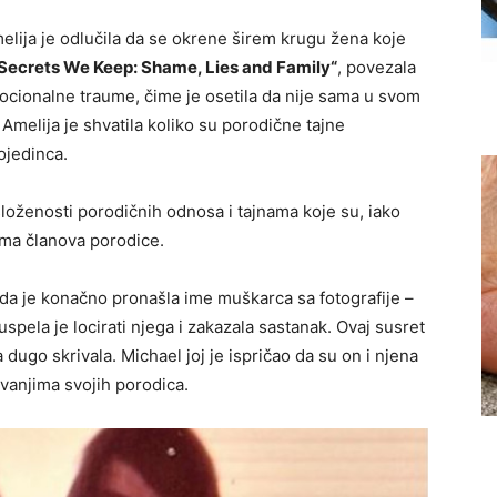
elija je odlučila da se okrene širem krugu žena koje
Secrets We Keep: Shame, Lies and Family“
, povezala
mocionalne traume, čime je osetila da nije sama u svom
Amelija je shvatila koliko su porodične tajne
ojedinca.
složenosti porodičnih odnosa i tajnama koje su, iako
ama članova porodice.
ada je konačno pronašla ime muškarca sa fotografije –
uspela je locirati njega i zakazala sastanak. Ovaj susret
 dugo skrivala. Michael joj je ispričao da su on i njena
kivanjima svojih porodica.