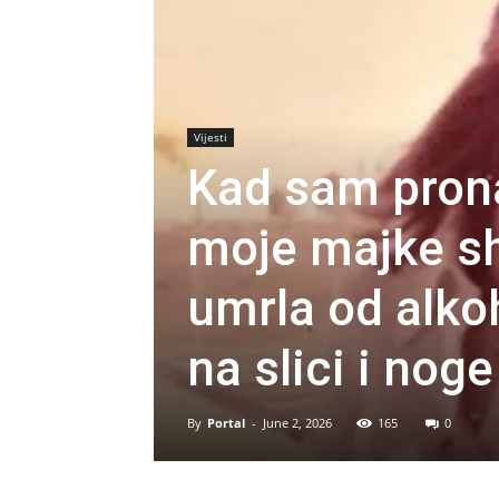
Vijesti
Kad sam prona
moje majke shv
umrla od alko
na slici i nog
By
Portal
-
June 2, 2026
165
0