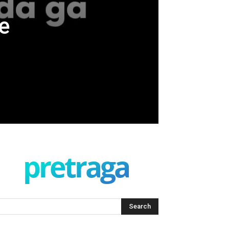
je
pretraga