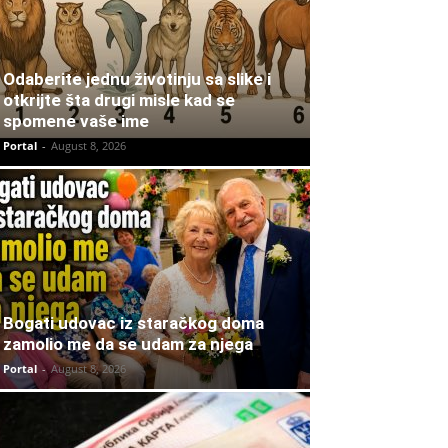
Odaberite jednu životinju sa slike i
otkrijte šta drugi misle kad se
spomene vaše ime
Portal
-
August 8, 2026
Bogati udovac iz staračkog doma
zamolio me da se udam za njega
Portal
-
August 8, 2026