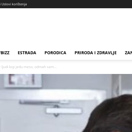
i Uslovi korištenja
BIZZ
ESTRADA
PORODICA
PRIRODA I ZDRAVLJE
ZA
e ljudi koji jedu meso, odmah sam...