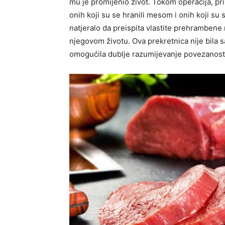
mu je promijenio život. Tokom operacija, prim
onih koji su se hranili mesom i onih koji su 
natjeralo da preispita vlastite prehrambene
njegovom životu. Ova prekretnica nije bila sa
omogućila dublje razumijevanje povezanosti 