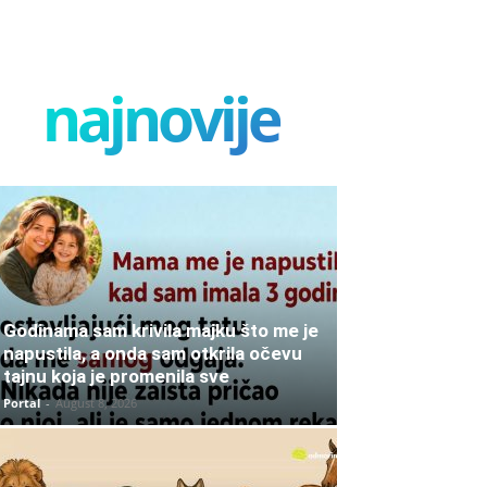
najnovije
Godinama sam krivila majku što me je
napustila, a onda sam otkrila očevu
tajnu koja je promenila sve
Portal
-
August 8, 2026