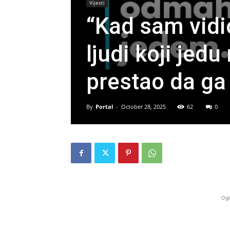
Vijesti
“Kad sam vidio
ljudi koji je
prestao da ga
By
Portal
-
October 28, 2025
62
0
Ogl