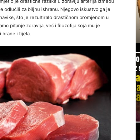
jetio je drastične razlike u zdravlju arterija između
se odlučili za biljnu ishranu. Njegovo iskustvo ga je
 navike, što je rezultiralo drastičnom promjenom u
mo pitanje zdravlja, već i filozofija koja mu je
hrane i tijela.