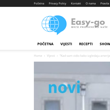
Početna
Privacy Policy
Kontakt
O nama
Pravila 
Easy
portal
POČETNA
VIJESTI
RECEPTI
SHOW
Home
Vijesti
“Kad sam vidio kako izgledaju arterij