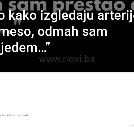
 kako izgledaju arteri
du meso, odmah sam
 jedem…”
asi - Advertisement