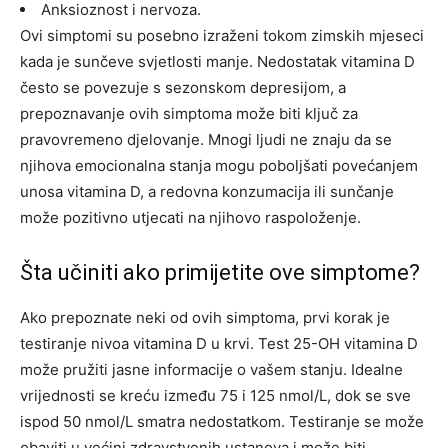
Anksioznost i nervoza.
Ovi simptomi su posebno izraženi tokom zimskih mjeseci
kada je sunčeve svjetlosti manje. Nedostatak vitamina D
često se povezuje s sezonskom depresijom, a
prepoznavanje ovih simptoma može biti ključ za
pravovremeno djelovanje.
Mnogi ljudi ne znaju da se
njihova emocionalna stanja mogu poboljšati povećanjem
unosa vitamina D, a redovna konzumacija ili sunčanje
može pozitivno utjecati na njihovo raspoloženje.
Šta učiniti ako primijetite ove simptome?
Ako prepoznate neki od ovih simptoma, prvi korak je
testiranje nivoa vitamina D u krvi. Test 25-OH vitamina D
može pružiti jasne informacije o vašem stanju. Idealne
vrijednosti se kreću između 75 i 125 nmol/L, dok se sve
ispod 50 nmol/L smatra nedostatkom.
Testiranje se može
obaviti u većini zdravstvenih ustanova i može biti