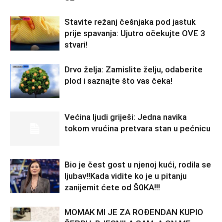
Stavite režanj češnjaka pod jastuk
prije spavanja: Ujutro očekujte OVE 3
stvari!
Drvo želja: Zamislite želju, odaberite
plod i saznajte što vas čeka!
Većina ljudi griješi: Jedna navika
tokom vrućina pretvara stan u pećnicu
Bio je čest gost u njenoj kući, rodila se
ljubav!!Kada vidite ko je u pitanju
zanijemit ćete od Š0KA!!!
MOMAK MI JE ZA ROĐENDAN KUPIO