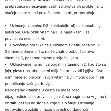
prekretnica u rješavanju vaših zdravstvenih problema.
U
slučaju da rezultati pokažu nedostatak, preporučuje se:
Uzimanje vitamina D3 (kolekalciferol) uz konsultaciju s
ljekarom. Ovaj oblik vitamina D je najefikasniji za
povećanje nivoa u krvi.
Povećanje boravka na sunčanom svjetlu, idealno 10-
30 minuta dnevno, što može znatno poboljšati nivo
vitamina D, posebno tokom proljeća i ljeta.
Uključivanje namirnica bogatih vitaminom D, kao što su
jaja, plava riba, obogaćeni mliječni proizvodi i gljive. Ove
namirnice su prirodni izvori vitamina D i mogu doprinijeti
poboljšanju vašeg zdravlja.
Nedostatak vitamina D često se može brzo
dijagnosticirati i ispraviti, ali je važno reagirati na vrijeme i
obratiti pažnju na signale koje tijelo šalje. Uzimanje
nedovoljnog ozbiljno može dovesti do dugoročnih