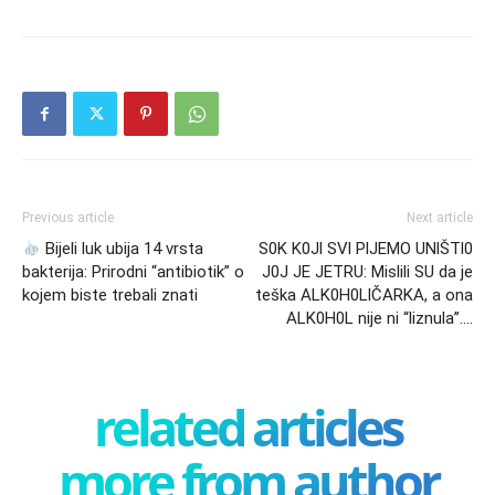
Previous article
Next article
Bijeli luk ubija 14 vrsta
S0K K0Jl SVl PlJEMO UNlŠTl0
bakterija: Prirodni “antibiotik” o
J0J JE JETRU: Mislili SU da je
kojem biste trebali znati
teška ALK0H0LlČARKA, a ona
ALK0H0L nije ni “liznula”….
related articles
more from author