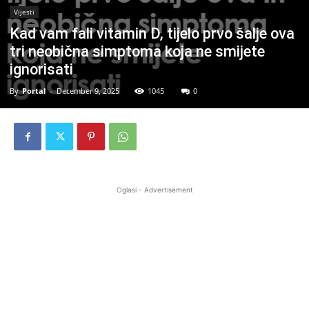
Vijesti
Kad vam fali vitamin D, tijelo prvo šalje ova
tri neobična simptoma koja ne smijete
ignorisati
By
Portal
-
December 9, 2025
1045
0
Oglasi - Advertisement