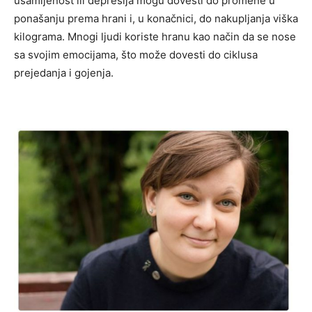
usamljenost ili depresija mogu dovesti do promene u
ponašanju prema hrani i, u konačnici, do nakupljanja viška
kilograma. Mnogi ljudi koriste hranu kao način da se nose
sa svojim emocijama, što može dovesti do ciklusa
prejedanja i gojenja.