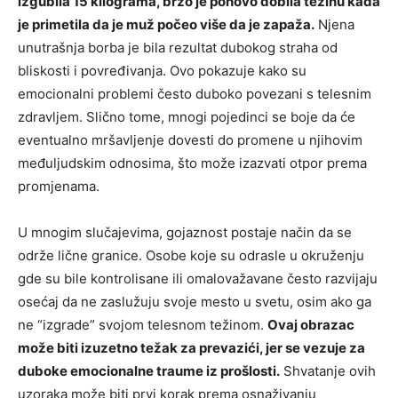
izgubila 15 kilograma, brzo je ponovo dobila težinu kada
je primetila da je muž počeo više da je zapaža.
Njena
unutrašnja borba je bila rezultat dubokog straha od
bliskosti i povređivanja. Ovo pokazuje kako su
emocionalni problemi često duboko povezani s telesnim
zdravljem. Slično tome, mnogi pojedinci se boje da će
eventualno mršavljenje dovesti do promene u njihovim
međuljudskim odnosima, što može izazvati otpor prema
promjenama.
U mnogim slučajevima, gojaznost postaje način da se
održe lične granice. Osobe koje su odrasle u okruženju
gde su bile kontrolisane ili omalovažavane često razvijaju
osećaj da ne zaslužuju svoje mesto u svetu, osim ako ga
ne “izgrade” svojom telesnom težinom.
Ovaj obrazac
može biti izuzetno težak za prevazići, jer se vezuje za
duboke emocionalne traume iz prošlosti.
Shvatanje ovih
uzoraka može biti prvi korak prema osnaživanju