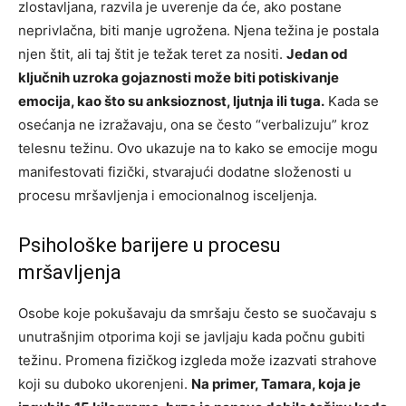
zlostavljana, razvila je uverenje da će, ako postane
neprivlačna, biti manje ugrožena. Njena težina je postala
njen štit, ali taj štit je težak teret za nositi.
Jedan od
ključnih uzroka gojaznosti može biti potiskivanje
emocija, kao što su anksioznost, ljutnja ili tuga.
Kada se
osećanja ne izražavaju, ona se često “verbalizuju” kroz
telesnu težinu. Ovo ukazuje na to kako se emocije mogu
manifestovati fizički, stvarajući dodatne složenosti u
procesu mršavljenja i emocionalnog isceljenja.
Psihološke barijere u procesu
mršavljenja
Osobe koje pokušavaju da smršaju često se suočavaju s
unutrašnjim otporima koji se javljaju kada počnu gubiti
težinu. Promena fizičkog izgleda može izazvati strahove
koji su duboko ukorenjeni.
Na primer, Tamara, koja je