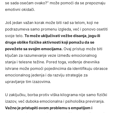
se sada osećam ovako?” može pomoći da se prepoznaju
emotivni okidači.
Još jedan važan korak može biti rad sa telom, koji ne
podrazumeva samo promenu izgleda, već i ponovo osetiti
svoje telo.
To može uključivati vežbe disanja, jogu ili
druge oblike fizičke aktivnosti koji pomažu da se
povežete sa svojim emocijama.
Ovaj pristup može biti
ključan za razumevanje veze između emocionalnog
stanja i telesne težine. Pored toga, vođenje dnevnika
ishrane može pomoći pojedincima da identifikuju obrasce
emocionalnog jedenja i da razviju strategije za
upravljanje tim izazovima.
U zaključku, borba protiv viška kilograma nije samo fizički
izazov, već duboka emocionalna i psihološka previranja.
Važno je pristupiti ovom problemu s empatijom i