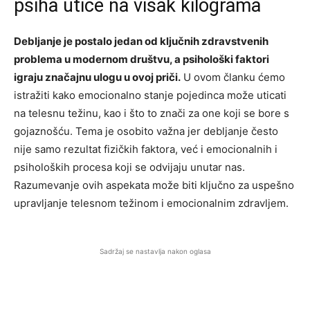
psiha utiče na višak kilograma
Debljanje je postalo jedan od ključnih zdravstvenih
problema u modernom društvu, a psihološki faktori
igraju značajnu ulogu u ovoj priči.
U ovom članku ćemo
istražiti kako emocionalno stanje pojedinca može uticati
na telesnu težinu, kao i što to znači za one koji se bore s
gojaznošću. Tema je osobito važna jer debljanje često
nije samo rezultat fizičkih faktora, već i emocionalnih i
psiholoških procesa koji se odvijaju unutar nas.
Razumevanje ovih aspekata može biti ključno za uspešno
upravljanje telesnom težinom i emocionalnim zdravljem.
Sadržaj se nastavlja nakon oglasa