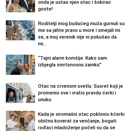
onda je ustao njen otac i šokirao
goste!
Roditelji mog budućeg muža gurnuli su
me sa jahte pravo u more i smejali mi
se, a moj verenik nije ni pokušao da
mi...
“Tajni alarm komšije: Kako sam
izbjegla smrtonosnu zamku”
Otac na crvenom svetlu: Susret koji je
promenio sve i vratio pravdu ćerki i
unuku
Kada je siromašni otac poklonio kćerki
običnu koverat za venčanje, bogati
rođaci mladoženje počeli su da se