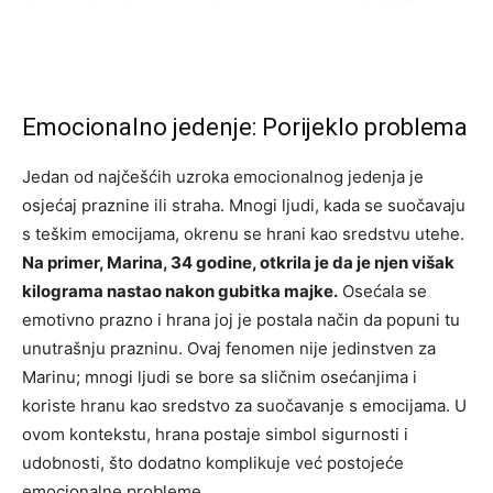
Emocionalno jedenje: Porijeklo problema
Jedan od najčešćih uzroka emocionalnog jedenja je
osjećaj praznine ili straha. Mnogi ljudi, kada se suočavaju
s teškim emocijama, okrenu se hrani kao sredstvu utehe.
Na primer, Marina, 34 godine, otkrila je da je njen višak
kilograma nastao nakon gubitka majke.
Osećala se
emotivno prazno i hrana joj je postala način da popuni tu
unutrašnju prazninu. Ovaj fenomen nije jedinstven za
Marinu; mnogi ljudi se bore sa sličnim osećanjima i
koriste hranu kao sredstvo za suočavanje s emocijama. U
ovom kontekstu, hrana postaje simbol sigurnosti i
udobnosti, što dodatno komplikuje već postojeće
emocionalne probleme.