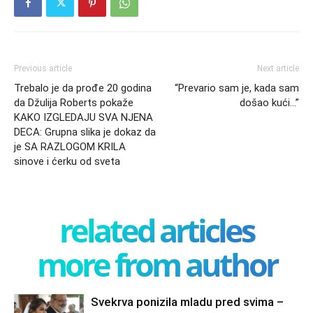
Previous article
Next article
Trebalo je da prođe 20 godina
“Prevario sam je, kada sam
da Džulija Roberts pokaže
došao kući…”
KAKO IZGLEDAJU SVA NJENA
DECA: Grupna slika je dokaz da
je SA RAZLOGOM KRILA
sinove i ćerku od sveta
related articles
more from author
Svekrva ponizila mladu pred svima –