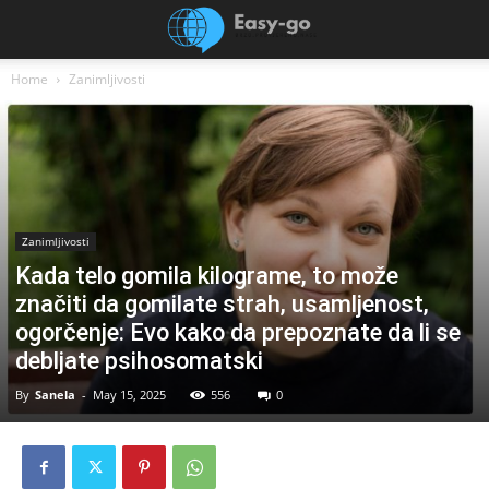
Home
Zanimljivosti
Zanimljivosti
Kada telo gomila kilograme, to može
značiti da gomilate strah, usamljenost,
ogorčenje: Evo kako da prepoznate da li se
debljate psihosomatski
By
Sanela
-
May 15, 2025
556
0