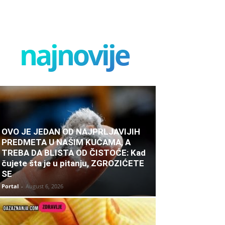
najnovije
OVO JE JEDAN OD NAJPRLJAVIJIH
PREDMETA U NAŠIM KUĆAMA, A
TREBA DA BLISTA OD ČISTOĆE: Kad
čujete šta je u pitanju, ZGROZIĆETE
SE
Portal
-
August 6, 2026