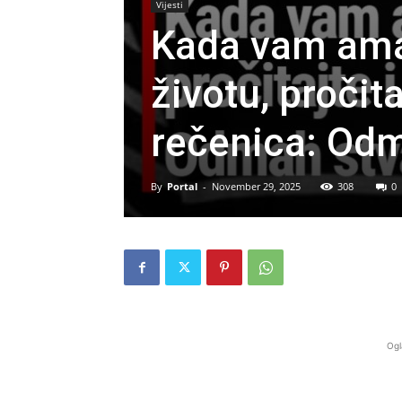
Vijesti
Kada vam ama 
životu, pročita
rečenica: Odm
By
Portal
-
November 29, 2025
308
0
Ogl