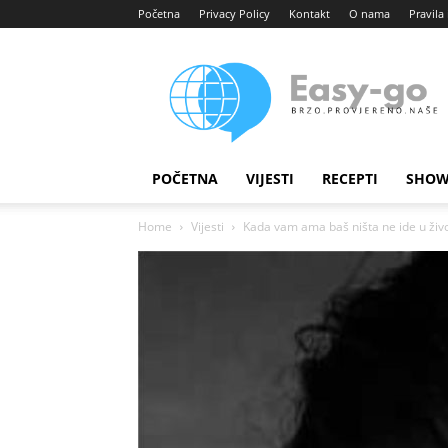
Početna
Privacy Policy
Kontakt
O nama
Pravila 
Easy
portal
POČETNA
VIJESTI
RECEPTI
SHOW
Home
Vijesti
Kada vam ama baš ništa ne ide u životu