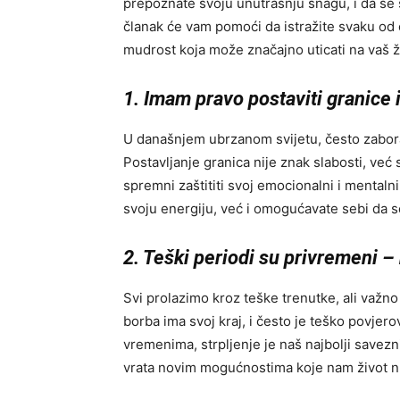
prepoznate svoju unutrašnju snagu, i da se
članak će vam pomoći da istražite svaku od 
mudrost koja može značajno uticati na vaš ž
1. Imam pravo postaviti granice i
U današnjem ubrzanom svijetu, često zabora
Postavljanje granica nije znak slabosti, već 
spremni zaštititi svoj emocionalni i mentalni
svoju energiju, već i omogućavate sebi da se
2. Teški periodi su privremeni – 
Svi prolazimo kroz teške trenutke, ali važno
borba ima svoj kraj, i često je teško povjero
vremenima, strpljenje je naš najbolji savez
vrata novim mogućnostima koje nam život n