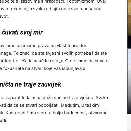
 suočite s izazovima s hrabrošću i optimizmom. Ovaj
ovih rečenica, a svaka od njih nosi svoju posebnu
ivot.
 čuvati svoj mir
vljamo da imamo pravo na vlastiti prostor.
snage. To znači da ste svjesni svojih potreba i da ste
 integritet. Kada naučite reći „ne“, ne samo da čuvate
 fokusirate na stvari koje vas ispunjavaju.
ništa ne traje zauvijek
 je zapamtiti da ni najduža noć ne traje vječno. Svaka
vati da će se stvari poboljšati. Međutim, u teškim
nik. Kada zadržimo vjeru u bolju budućnost, otvaramo
udi.