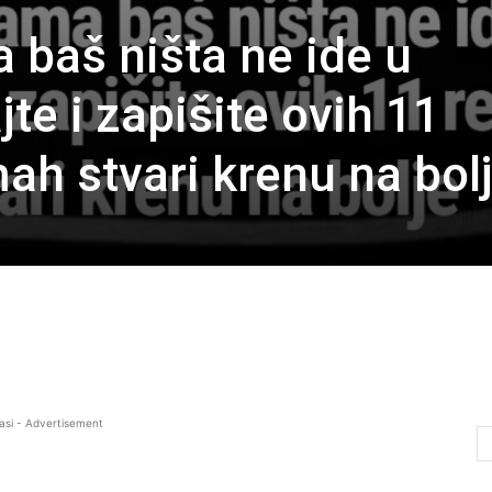
baš ništa ne ide u
jte i zapišite ovih 11
ah stvari krenu na bol
asi - Advertisement