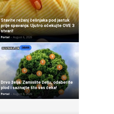
Stavite režanj češnjaka pod jastuk
prije spavanja: Ujutro očekujte OVE 3
stvari!
Portal
-
August 6, 2026
Drvo želja: Zamislite želju, odaberite
plod i saznajte što vas čeka!
Portal
-
August 6, 2026