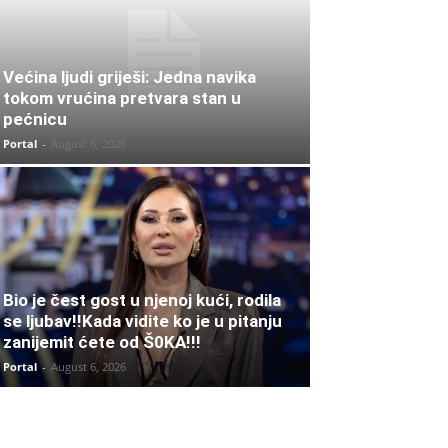
Većina ljudi griješi: Jedna navika
tokom vrućina pretvara stan u
pećnicu
Portal
-
August 6, 2026
Bio je čest gost u njenoj kući, rodila
se ljubav!!Kada vidite ko je u pitanju
zanijemit ćete od Š0KA!!!
Portal
-
August 6, 2026