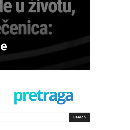
je
pretraga