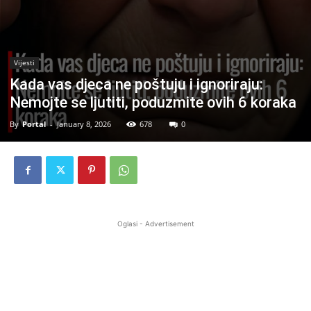
Vijesti
Kada vas djeca ne poštuju i ignoriraju:
Nemojte se ljutiti, poduzmite ovih 6 koraka
By
Portal
-
January 8, 2026
678
0
Oglasi - Advertisement