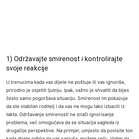
1) Održavajte smirenost i kontrolirajte
svoje reakcije
U trenucima kada vas dijete ne poštuje ili vas ignoriše,
prirodno je osjetiti ljutnju. Ipak, važno je shvatiti da bijes
često samo pogoršava situaciju. Smirenost im pokazuje
da ste stabilan roditelj i da vas ne mogu lako izbaciti iz
takta. Održavanje smirenosti ne znači ignorisanje
problema, već omogućava da se situacija sagleda iz
drugačije perspektive. Na primjer, umjesto da povisite ton
kada dijete odbija da vas sasluša, možete reći: „Vidim da