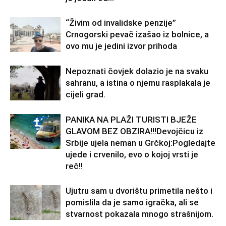
“Živim od invalidske penzije”
Crnogorski pevač izašao iz bolnice, a
ovo mu je jedini izvor prihoda
Nepoznati čovjek dolazio je na svaku
sahranu, a istina o njemu rasplakala je
cijeli grad.
PANIKA NA PLAŽI TURISTI BJEŽE
GLAVOM BEZ OBZIRA!!!Devojčicu iz
Srbije ujela neman u Grčkoj:Pogledajte
ujede i crvenilo, evo o kojoj vrsti je
reč!!
Ujutru sam u dvorištu primetila nešto i
pomislila da je samo igračka, ali se
stvarnost pokazala mnogo strašnijom.