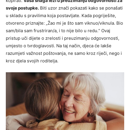
kopirati.
Vaša snaga leži u preuzimanju odgovornosti za
svoje postupke.
Biti uzor znači pokazati kako se ponašati
u skladu s pravilima koja postavljate. Kada pogriješite,
otvoreno priznajte: „Žao mi je što sam viknuo/viknula. Bio
sam/bila sam frustriran/a, i to nije bilo u redu.“ Ovaj
pristup uči dijete o zrelosti i preuzimanju odgovornosti,
umjesto o tvrdoglavosti. Na taj način, djeca će lakše
razumjeti važnost poštovanja, ne samo kroz riječi, nego i
kroz djela svojih roditelja.