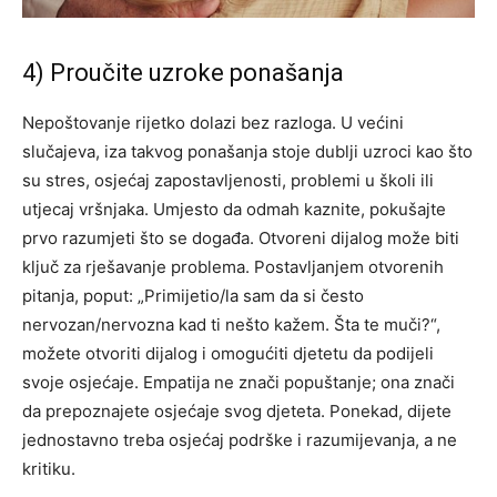
4) Proučite uzroke ponašanja
Nepoštovanje rijetko dolazi bez razloga. U većini
slučajeva, iza takvog ponašanja stoje dublji uzroci kao što
su stres, osjećaj zapostavljenosti, problemi u školi ili
utjecaj vršnjaka. Umjesto da odmah kaznite, pokušajte
prvo razumjeti što se događa. Otvoreni dijalog može biti
ključ za rješavanje problema. Postavljanjem otvorenih
pitanja, poput: „Primijetio/la sam da si često
nervozan/nervozna kad ti nešto kažem. Šta te muči?“,
možete otvoriti dijalog i omogućiti djetetu da podijeli
svoje osjećaje. Empatija ne znači popuštanje; ona znači
da prepoznajete osjećaje svog djeteta. Ponekad, dijete
jednostavno treba osjećaj podrške i razumijevanja, a ne
kritiku.