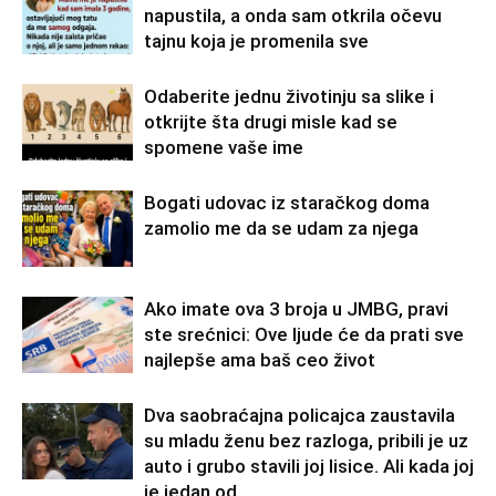
napustila, a onda sam otkrila očevu
tajnu koja je promenila sve
Odaberite jednu životinju sa slike i
otkrijte šta drugi misle kad se
spomene vaše ime
Bogati udovac iz staračkog doma
zamolio me da se udam za njega
Ako imate ova 3 broja u JMBG, pravi
ste srećnici: Ove ljude će da prati sve
najlepše ama baš ceo život
Dva saobraćajna policajca zaustavila
su mladu ženu bez razloga, pribili je uz
auto i grubo stavili joj lisice. Ali kada joj
je jedan od...