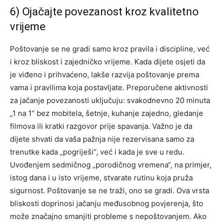
6) Ojačajte povezanost kroz kvalitetno
vrijeme
Poštovanje se ne gradi samo kroz pravila i discipline, već
i kroz bliskost i zajedničko vrijeme. Kada dijete osjeti da
je viđeno i prihvaćeno, lakše razvija poštovanje prema
vama i pravilima koja postavljate. Preporučene aktivnosti
za jačanje povezanosti uključuju: svakodnevno 20 minuta
„1 na 1“ bez mobitela, šetnje, kuhanje zajedno, gledanje
filmova ili kratki razgovor prije spavanja. Važno je da
dijete shvati da vaša pažnja nije rezervisana samo za
trenutke kada „pogriješi“, već i kada je sve u redu.
Uvođenjem sedmičnog „porodičnog vremena“, na primjer,
istog dana i u isto vrijeme, stvarate rutinu koja pruža
sigurnost. Poštovanje se ne traži, ono se gradi. Ova vrsta
bliskosti doprinosi jačanju međusobnog povjerenja, što
može značajno smanjiti probleme s nepoštovanjem. Ako