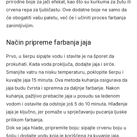
prirodne boje za jači efekat, kao što su kurkuma za žutu ili
crvena repa za ljubičastu. Ove dodatne boje ne samo da
će obogatiti vašu paletu, već će i učiniti proces farbanja
zanimljivijim.
Način pripreme farbanja jaja
Prvo, u šerpu sipajte vodu i stavite je na šporet da
prokuhati. Kada voda proključa, dodajte jaja i sirće.
Smanjite vatru na nisku temperaturu, poklopite šerpu i
kuvajte jaja 15 minuta. Ova metoda kuhanja osigurava da
jaja budu čvrsta i spremna za daljnje farbanje.
Nakon
kuhanja, pažljivo prebacite jaja u posudu sa ledenom
vodom i ostavite da odstoje još 5 do 10 minuta. Hlađenje
jaja je ključno, jer pomaže u sprječavanju pucanja ljuske
prilikom farbanja.
Dok se jaja hlade, pripremite boju: sipajte crvenu boju u
šolju i dodajte vodu koja je korišćena za kuvanje jaja.