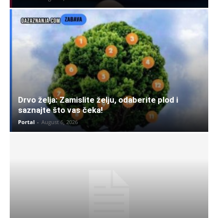
Drvo želja: Zamislite želju, odaberite plod i
saznajte što vas čeka!
Portal
-
August 6, 2026