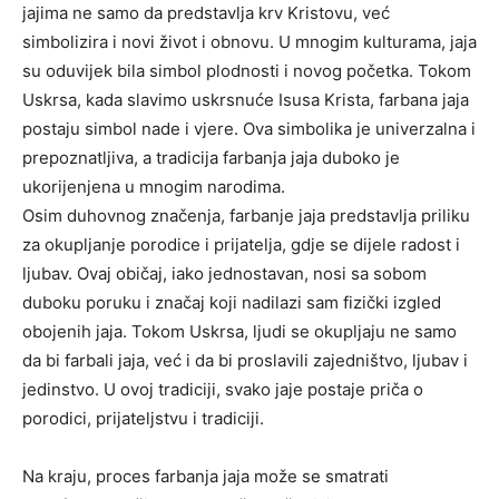
jajima ne samo da predstavlja krv Kristovu, već
simbolizira i novi život i obnovu. U mnogim kulturama, jaja
su oduvijek bila simbol plodnosti i novog početka.
Tokom
Uskrsa, kada slavimo uskrsnuće Isusa Krista, farbana jaja
postaju simbol nade i vjere. Ova simbolika je univerzalna i
prepoznatljiva, a tradicija farbanja jaja duboko je
ukorijenjena u mnogim narodima.
Osim duhovnog značenja, farbanje jaja predstavlja priliku
za okupljanje porodice i prijatelja, gdje se dijele radost i
ljubav. Ovaj običaj, iako jednostavan, nosi sa sobom
duboku poruku i značaj koji nadilazi sam fizički izgled
obojenih jaja. Tokom Uskrsa, ljudi se okupljaju ne samo
da bi farbali jaja, već i da bi proslavili zajedništvo, ljubav i
jedinstvo. U ovoj tradiciji, svako jaje postaje priča o
porodici, prijateljstvu i tradiciji.
Na kraju, proces farbanja jaja može se smatrati