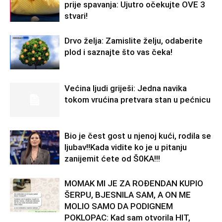
prije spavanja: Ujutro očekujte OVE 3
stvari!
Drvo želja: Zamislite želju, odaberite
plod i saznajte što vas čeka!
Većina ljudi griješi: Jedna navika
tokom vrućina pretvara stan u pećnicu
Bio je čest gost u njenoj kući, rodila se
ljubav!!Kada vidite ko je u pitanju
zanijemit ćete od Š0KA!!!
MOMAK MI JE ZA ROĐENDAN KUPIO
ŠERPU, BJESNILA SAM, A ON ME
MOLIO SAMO DA PODIGNEM
POKLOPAC: Kad sam otvorila HIT,