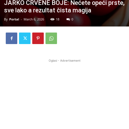
JARKO CRVENE BOJE: Nećete opeći prste,
sve lako a rezultat čista magija
By
Portal
-
March 6, 2026
18
0
Oglasi - Advertisement