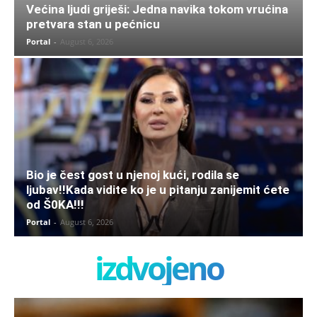
Većina ljudi griješi: Jedna navika tokom vrućina
pretvara stan u pećnicu
Portal
-
August 6, 2026
Bio je čest gost u njenoj kući, rodila se
ljubav!!Kada vidite ko je u pitanju zanijemit ćete
od Š0KA!!!
Portal
-
August 6, 2026
izdvojeno