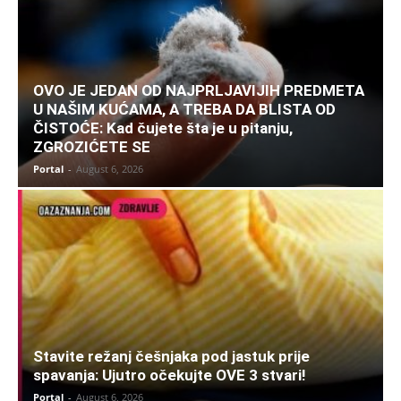
OVO JE JEDAN OD NAJPRLJAVIJIH PREDMETA
U NAŠIM KUĆAMA, A TREBA DA BLISTA OD
ČISTOĆE: Kad čujete šta je u pitanju,
ZGROZIĆETE SE
Portal
-
August 6, 2026
Stavite režanj češnjaka pod jastuk prije
spavanja: Ujutro očekujte OVE 3 stvari!
Portal
-
August 6, 2026