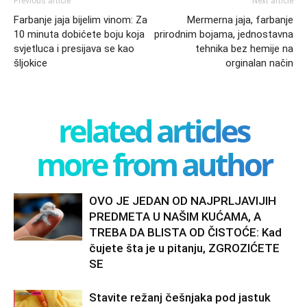
Previous article
Next article
Farbanje jaja bijelim vinom: Za
Mermerna jaja, farbanje
10 minuta dobićete boju koja
prirodnim bojama, jednostavna
svjetluca i presijava se kao
tehnika bez hemije na
šljokice
orginalan način
related articles
more from author
OVO JE JEDAN OD NAJPRLJAVIJIH
PREDMETA U NAŠIM KUĆAMA, A
TREBA DA BLISTA OD ČISTOĆE: Kad
čujete šta je u pitanju, ZGROZIĆETE
SE
Stavite režanj češnjaka pod jastuk