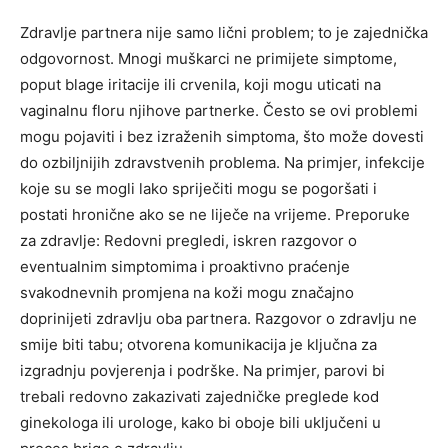
Zdravlje partnera nije samo lični problem; to je zajednička
odgovornost. Mnogi muškarci ne primijete simptome,
poput blage iritacije ili crvenila, koji mogu uticati na
vaginalnu floru njihove partnerke. Često se ovi problemi
mogu pojaviti i bez izraženih simptoma, što može dovesti
do ozbiljnijih zdravstvenih problema. Na primjer, infekcije
koje su se mogli lako spriječiti mogu se pogoršati i
postati hronične ako se ne liječe na vrijeme. Preporuke
za zdravlje: Redovni pregledi, iskren razgovor o
eventualnim simptomima i proaktivno praćenje
svakodnevnih promjena na koži mogu značajno
doprinijeti zdravlju oba partnera. Razgovor o zdravlju ne
smije biti tabu; otvorena komunikacija je ključna za
izgradnju povjerenja i podrške. Na primjer, parovi bi
trebali redovno zakazivati zajedničke preglede kod
ginekologa ili urologe, kako bi oboje bili uključeni u