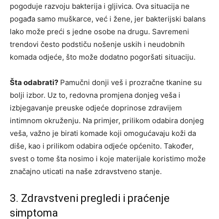
pogoduje razvoju bakterija i gljivica. Ova situacija ne
pogađa samo muškarce, već i žene, jer bakterijski balans
lako može preći s jedne osobe na drugu. Savremeni
trendovi često podstiču nošenje uskih i neudobnih
komada odjeće, što može dodatno pogoršati situaciju.
Šta odabrati?
Pamučni donji veš i prozračne tkanine su
bolji izbor. Uz to, redovna promjena donjeg veša i
izbjegavanje preuske odjeće doprinose zdravijem
intimnom okruženju. Na primjer, prilikom odabira donjeg
veša, važno je birati komade koji omogućavaju koži da
diše, kao i prilikom odabira odjeće općenito. Također,
svest o tome šta nosimo i koje materijale koristimo može
značajno uticati na naše zdravstveno stanje.
3. Zdravstveni pregledi i praćenje
simptoma