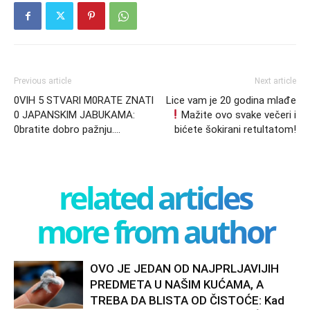
Previous article
Next article
0VlH 5 STVARl M0RATE ZNATl
Lice vam je 20 godina mlađe
0 JAPANSKlM JABUKAMA:
Mažite ovo svake večeri i
0bratite dobro pažnju….
bićete šokirani retultatom!
related articles
more from author
OVO JE JEDAN OD NAJPRLJAVIJIH
PREDMETA U NAŠIM KUĆAMA, A
TREBA DA BLISTA OD ČISTOĆE: Kad