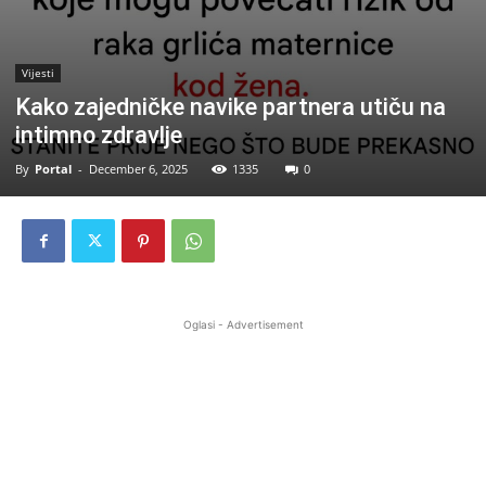
Vijesti
Kako zajedničke navike partnera utiču na
intimno zdravlje
By
Portal
-
December 6, 2025
1335
0
Oglasi - Advertisement