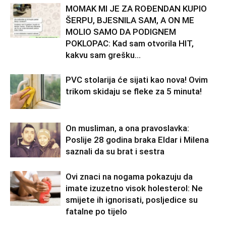
MOMAK MI JE ZA ROĐENDAN KUPIO
ŠERPU, BJESNILA SAM, A ON ME
MOLIO SAMO DA PODIGNEM
POKLOPAC: Kad sam otvorila HIT,
kakvu sam grešku...
PVC stolarija će sijati kao nova! Ovim
trikom skidaju se fleke za 5 minuta!
On musliman, a ona pravoslavka:
Poslije 28 godina braka Eldar i Milena
saznali da su brat i sestra
Ovi znaci na nogama pokazuju da
imate izuzetno visok holesterol: Ne
smijete ih ignorisati, posljedice su
fatalne po tijelo