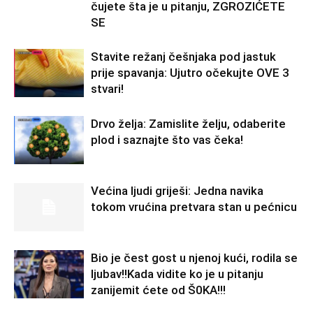
čujete šta je u pitanju, ZGROZIĆETE
SE
Stavite režanj češnjaka pod jastuk
prije spavanja: Ujutro očekujte OVE 3
stvari!
Drvo želja: Zamislite želju, odaberite
plod i saznajte što vas čeka!
Većina ljudi griješi: Jedna navika
tokom vrućina pretvara stan u pećnicu
Bio je čest gost u njenoj kući, rodila se
ljubav!!Kada vidite ko je u pitanju
zanijemit ćete od Š0KA!!!