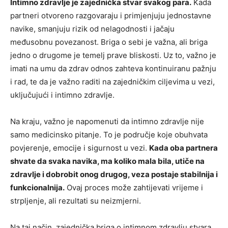
Intimno zdravlje je zajednička stvar svakog para.
Kada
partneri otvoreno razgovaraju i primjenjuju jednostavne
navike, smanjuju rizik od nelagodnosti i jačaju
međusobnu povezanost. Briga o sebi je važna, ali briga
jedno o drugome je temelj prave bliskosti. Uz to, važno je
imati na umu da zdrav odnos zahteva kontinuiranu pažnju
i rad, te da je važno raditi na zajedničkim ciljevima u vezi,
uključujući i intimno zdravlje.
Na kraju, važno je napomenuti da intimno zdravlje nije
samo medicinsko pitanje. To je područje koje obuhvata
povjerenje, emocije i sigurnost u vezi.
Kada oba partnera
shvate da svaka navika, ma koliko mala bila, utiče na
zdravlje i dobrobit onog drugog, veza postaje stabilnija i
funkcionalnija.
Ovaj proces može zahtijevati vrijeme i
strpljenje, ali rezultati su neizmjerni.
Na taj način, zajednička briga o intimnom zdravlju stvara