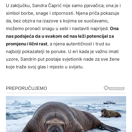
U zaključku, Sandra Čaprić nije samo pjevačica; ona je i
simbol borbe, snage i otpornosti. Njena priča pokazuje
da, bez obzira na izazove s kojima se suočavamo,
možemo pronaći snagu u sebi i nastaviti naprijed.
Ona
nas podsjeća da u svakom od nas leži potencijal za
promjenu i lični rast
, a njena autentičnost i trud su
najbolji pokazatelji te poruke. U eri kada je važno imati
uzore, Sandrin put postaje svjetionik nade za sve žene
koje traže svoj glas i mjesto u svijetu.