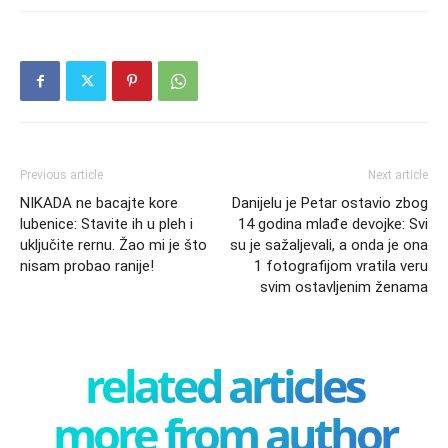
Previous article
Next article
NIKADA ne bacajte kore
Danijelu je Petar ostavio zbog
lubenice: Stavite ih u pleh i
14 godina mlađe devojke: Svi
uključite rernu. Žao mi je što
su je sažaljevali, a onda je ona
nisam probao ranije!
1 fotografijom vratila veru
svim ostavljenim ženama
related articles
more from author