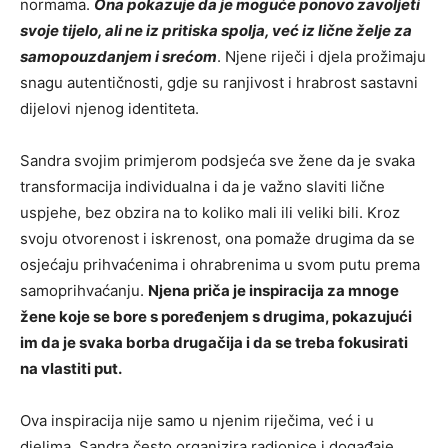
normama.
Ona pokazuje da je moguće ponovo zavoljeti
svoje tijelo, ali ne iz pritiska spolja, već iz lične želje za
samopouzdanjem i srećom
. Njene riječi i djela prožimaju
snagu autentičnosti, gdje su ranjivost i hrabrost sastavni
dijelovi njenog identiteta.
Sandra svojim primjerom podsjeća sve žene da je svaka
transformacija individualna i da je važno slaviti lične
uspjehe, bez obzira na to koliko mali ili veliki bili. Kroz
svoju otvorenost i iskrenost, ona pomaže drugima da se
osjećaju prihvaćenima i ohrabrenima u svom putu prema
samoprihvaćanju.
Njena priča je inspiracija za mnoge
žene koje se bore s poređenjem s drugima, pokazujući
im da je svaka borba drugačija i da se treba fokusirati
na vlastiti put.
Ova inspiracija nije samo u njenim riječima, već i u
djelima. Sandra često organizira radionice i događaje