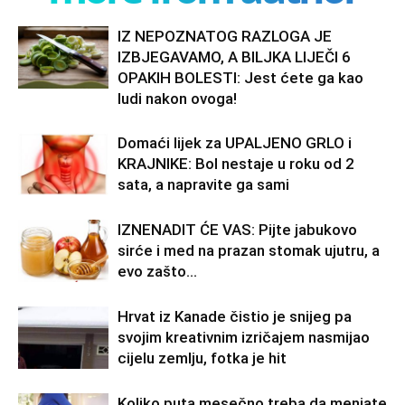
IZ NEPOZNATOG RAZLOGA JE
IZBJEGAVAMO, A BILJKA LIJEČI 6
OPAKIH BOLESTI: Jest ćete ga kao
ludi nakon ovoga!
Domaći lijek za UPALJENO GRLO i
KRAJNIKE: Bol nestaje u roku od 2
sata, a napravite ga sami
IZNENADIT ĆE VAS: Pijte jabukovo
sirće i med na prazan stomak ujutru, a
evo zašto…
Hrvat iz Kanade čistio je snijeg pa
svojim kreativnim izričajem nasmijao
cijelu zemlju, fotka je hit
Koliko puta mesečno treba da menjate