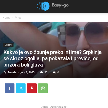
Home
Vijesti
Vijesti
Kakvo je ovo žbunje preko intime? Srpkinja
se skroz ogolila, pa pokazala i previše, od
prizora boli glava
By
Sanela
-
July 2, 2025
55
0
Oglasi - Advertisement