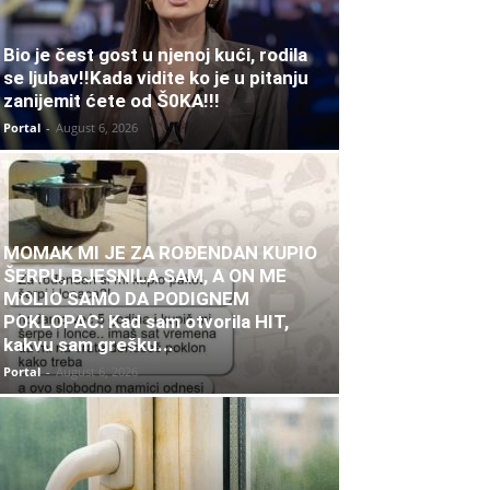
Bio je čest gost u njenoj kući, rodila
se ljubav!!Kada vidite ko je u pitanju
zanijemit ćete od Š0KA!!!
Portal
-
August 6, 2026
MOMAK MI JE ZA ROĐENDAN KUPIO
ŠERPU, BJESNILA SAM, A ON ME
MOLIO SAMO DA PODIGNEM
POKLOPAC: Kad sam otvorila HIT,
kakvu sam grešku...
Portal
-
August 6, 2026