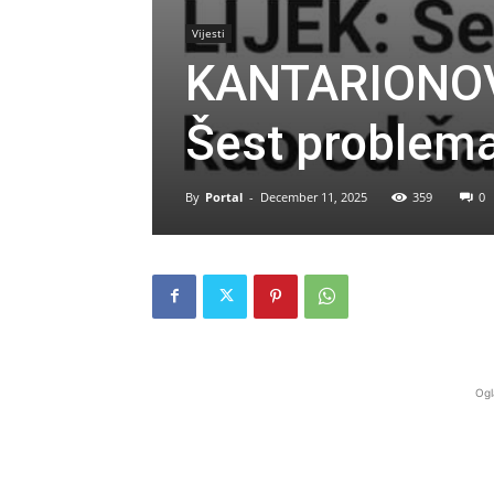
Vijesti
KANTARIONOVO
Šest problema
By
Portal
-
December 11, 2025
359
0
Ogl