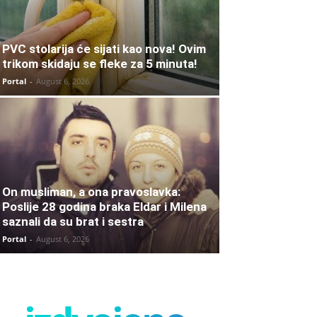
PVC stolarija će sijati kao nova! Ovim
trikom skidaju se fleke za 5 minuta!
Portal
-
August 6, 2026
On musliman, a ona pravoslavka:
Poslije 28 godina braka Eldar i Milena
saznali da su brat i sestra
Portal
-
August 6, 2026