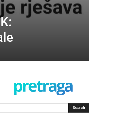
K:
ale
pretraga