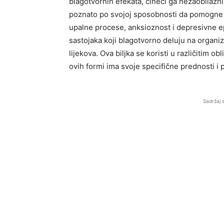
blagotvornih efekata, čineći ga nezaobilazn
poznato po svojoj sposobnosti da pomogne u 
upalne procese, anksioznost i depresivne e
sastojaka koji blagotvorno deluju na organi
lijekova. Ova biljka se koristi u različitim ob
ovih formi ima svoje specifične prednosti i 
Sadržaj 