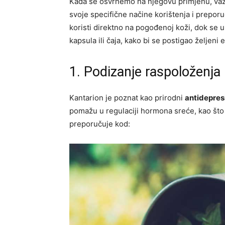
Kada se osvrnemo na njegovu primjenu, važ
svoje specifične načine korištenja i preporu
koristi direktno na pogođenoj koži, dok se u
kapsula ili čaja, kako bi se postigao željeni e
1. Podizanje raspoloženja
Kantarion je poznat kao prirodni
antidepres
pomažu u regulaciji hormona sreće, kao što
preporučuje kod: