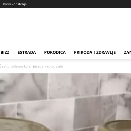
i Uslovi korištenja
BIZZ
ESTRADA
PORODICA
PRIRODA I ZDRAVLJE
ZA
est problema koje rješava kao od šale