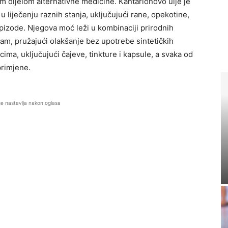
im dijelom alternativne medicine. Kantarionovo ulje je
liječenju raznih stanja, uključujući rane, opekotine,
pizode. Njegova moć leži u kombinaciji prirodnih
zam, pružajući olakšanje bez upotrebe sintetičkih
licima, uključujući čajeve, tinkture i kapsule, a svaka od
primjene.
se nastavlja nakon oglasa