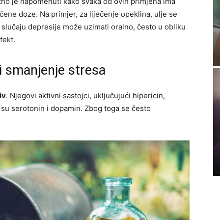
no je napomenuti kako svaka od ovih primjena ima
čene doze. Na primjer, za liječenje opeklina, ulje se
 slučaju depresije može uzimati oralno, često u obliku
fekt.
 i smanjenje stresa
iv
. Njegovi aktivni sastojci, uključujući hipericin,
 su serotonin i dopamin. Zbog toga se često