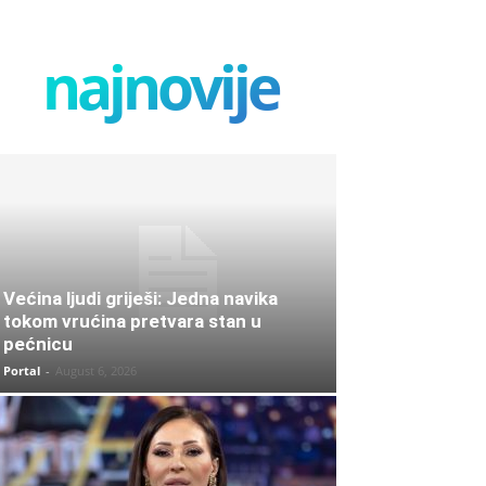
najnovije
Većina ljudi griješi: Jedna navika
tokom vrućina pretvara stan u
pećnicu
Portal
-
August 6, 2026