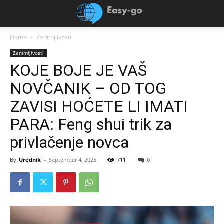
Home
Zanimljivosti
Zanimljivosti
KOJE BOJE JE VAŠ
NOVČANIK – OD TOG
ZAVISI HOĆETE LI IMATI
PARA: Feng shui trik za
privlačenje novca
By
Urednik
-
September 4, 2025
711
0