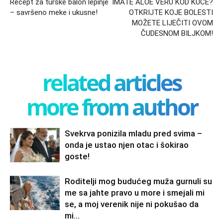
Recept za turske balon lepinje
IMATE ALOE VERU KOD KUĆE?
– savršeno meke i ukusne!
OTKRIJTE KOJE BOLESTI
MOŽETE LIJEČITI OVOM
ČUDESNOM BILJKOM!
related articles
more from author
Svekrva ponizila mladu pred svima –
onda je ustao njen otac i šokirao
goste!
Roditelji mog budućeg muža gurnuli su
me sa jahte pravo u more i smejali mi
se, a moj verenik nije ni pokušao da
mi...