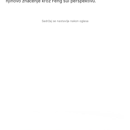
njihovo značenje kroz Feng šui perspektivu.
Sadržaj se nastavlja nakon oglasa