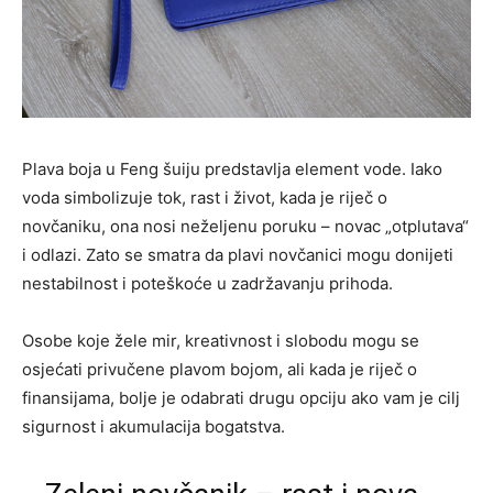
Plava boja u Feng šuiju predstavlja element vode. Iako
voda simbolizuje tok, rast i život, kada je riječ o
novčaniku, ona nosi neželjenu poruku – novac „otplutava“
i odlazi. Zato se smatra da plavi novčanici mogu donijeti
nestabilnost i poteškoće u zadržavanju prihoda.
Osobe koje žele mir, kreativnost i slobodu mogu se
osjećati privučene plavom bojom, ali kada je riječ o
finansijama, bolje je odabrati drugu opciju ako vam je cilj
sigurnost i akumulacija bogatstva.