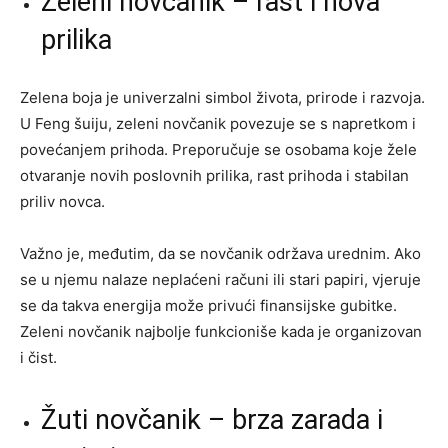
Zeleni novčanik – rast i nova
prilika
Zelena boja je univerzalni simbol života, prirode i razvoja.
U Feng šuiju, zeleni novčanik povezuje se s napretkom i
povećanjem prihoda. Preporučuje se osobama koje žele
otvaranje novih poslovnih prilika, rast prihoda i stabilan
priliv novca.
Važno je, međutim, da se novčanik održava urednim. Ako
se u njemu nalaze neplaćeni računi ili stari papiri, vjeruje
se da takva energija može privući finansijske gubitke.
Zeleni novčanik najbolje funkcioniše kada je organizovan
i čist.
Žuti novčanik – brza zarada i