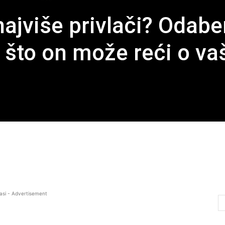
ajviše privlači? Odabe
e što on može reći o va
asi - Advertisement