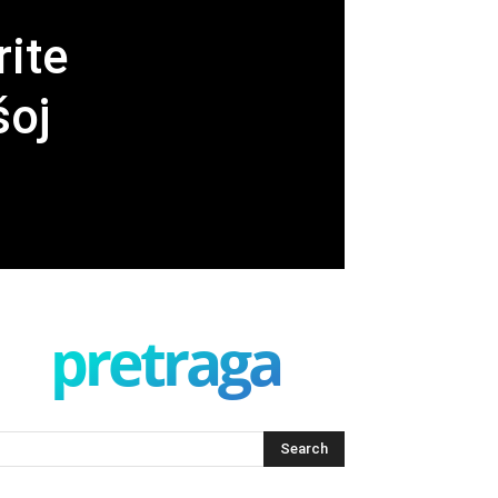
rite
šoj
pretraga