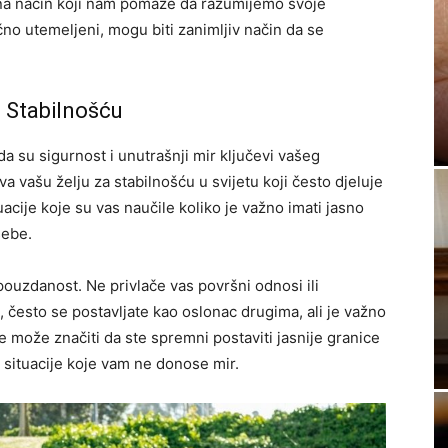
na način koji nam pomaže da razumijemo svoje
čno utemeljeni, mogu biti zanimljiv način da se
i Stabilnošću
da su sigurnost i unutrašnji mir ključevi vašeg
 vašu želju za stabilnošću u svijetu koji često djeluje
uacije koje su vas naučile koliko je važno imati jasno
sebe.
 pouzdanost. Ne privlače vas površni odnosi ili
 često se postavljate kao oslonac drugima, ali je važno
e može značiti da ste spremni postaviti jasnije granice
ili situacije koje vam ne donose mir.