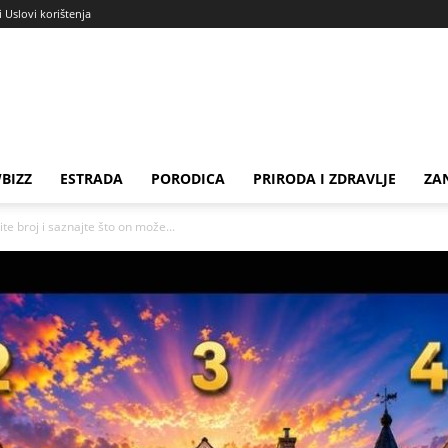
i Uslovi korištenja
BIZZ
ESTRADA
PORODICA
PRIRODA I ZDRAVLJE
ZA
te broj i saznajte što on može...