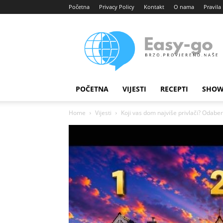
Početna
Privacy Policy
Kontakt
O nama
Pravila 
Easy
portal
POČETNA
VIJESTI
RECEPTI
SHOW
Home
Vijesti
Koji vas dom najviše privlači? Odaberi