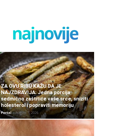
najnovije
ZA OVU RIBU KAŽU DA JE
NAJZDRAVIJA: Jedna porcija
sedmično zaštitiće vaše srce, sniziti
holesterol i popraviti memoriju
Portal
-
August 7, 2026