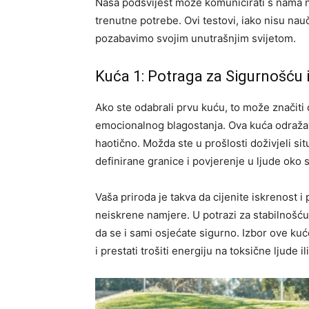
Naša podsvijest može komunicirati s nama 
trenutne potrebe. Ovi testovi, iako nisu nau
pozabavimo svojim unutrašnjim svijetom.
Kuća 1: Potraga za Sigurnošću 
Ako ste odabrali prvu kuću, to može značiti 
emocionalnog blagostanja. Ova kuća odražava
haotično. Možda ste u prošlosti doživjeli sit
definirane granice i povjerenje u ljude oko 
Vaša priroda je takva da cijenite iskrenost i
neiskrene namjere. U potrazi za stabilnošću,
da se i sami osjećate sigurno. Izbor ove kuć
i prestati trošiti energiju na toksične ljude 