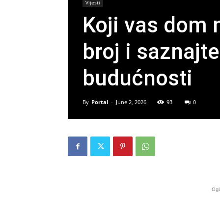
Vijesti
Koji vas dom n
broj i saznajt
budućnosti
By
Portal
-
June 2, 2026
93
0
Ogl