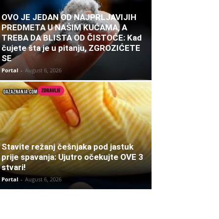
OVO JE JEDAN OD NAJPRLJAVIJIH
PREDMETA U NAŠIM KUĆAMA, A
TREBA DA BLISTA OD ČISTOĆE: Kad
čujete šta je u pitanju, ZGROZIĆETE
SE
Portal
-
August 6, 2026
Stavite režanj češnjaka pod jastuk
prije spavanja: Ujutro očekujte OVE 3
stvari!
Portal
-
August 6, 2026