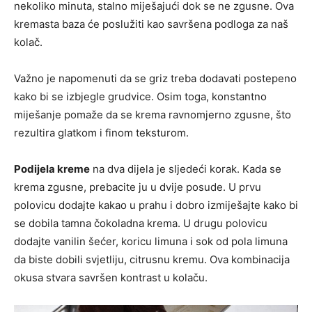
nekoliko minuta, stalno miješajući dok se ne zgusne. Ova
kremasta baza će poslužiti kao savršena podloga za naš
kolač.
Važno je napomenuti da se griz treba dodavati postepeno
kako bi se izbjegle grudvice. Osim toga, konstantno
miješanje pomaže da se krema ravnomjerno zgusne, što
rezultira glatkom i finom teksturom.
Podijela kreme
na dva dijela je sljedeći korak. Kada se
krema zgusne, prebacite ju u dvije posude. U prvu
polovicu dodajte kakao u prahu i dobro izmiješajte kako bi
se dobila tamna čokoladna krema. U drugu polovicu
dodajte vanilin šećer, koricu limuna i sok od pola limuna
da biste dobili svjetliju, citrusnu kremu. Ova kombinacija
okusa stvara savršen kontrast u kolaču.