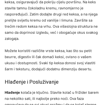
keksa, osiguravajući da pokriju cijelu površinu. Na keks
stavite tamnu čokoladnu kremu, ravnomjerno je
raspoređujući. Zatim dodajte drugi red keksa, a na njega
prelijte svijetlu kremu od vanilije i limuna. Završite sa
trećim redom keksa na vrhu. Ova višeslojna struktura ne
samo da doprinosi izgledu, već i obogaćuje okus svakog
zalogaja.
Možete koristiti različite vrste keksa, kao što su petit
beurre, digestiv ili čak domaći keksi, ovisno o vašem
ukusu i dostupnosti. Svaki tip keksa donosi svoj vlastiti
šarm i teksturu, dodajući dodatnu dimenziju desertu.
Hlađenje i Posluživanje
Hlađenje
kolača je ključno. Stavite kolač u frižider barem
na nekoliko sati, ili najbolje preko noći. Ova faza
omogućava da se svi okusi prožmu i da se kolač stegne,