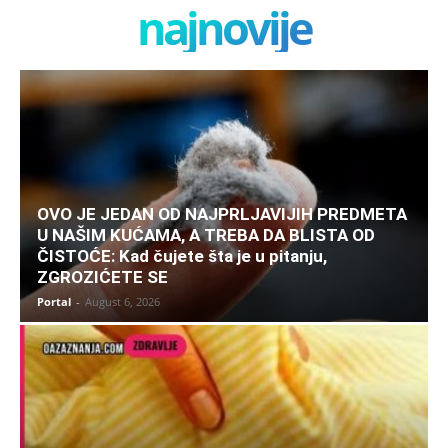
najnovije
OVO JE JEDAN OD NAJPRLJAVIJIH PREDMETA
U NAŠIM KUĆAMA, A TREBA DA BLISTA OD
ČISTOĆE: Kad čujete šta je u pitanju,
ZGROZIĆETE SE
Portal
-
August 6, 2026