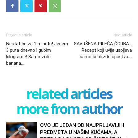
Previous article
Next article
Nestat će za 1 minutu! Jedem
SAVRŠENA PILEĆA ČORBA…
3 puta dnevno i gubim
Recept koji uvije uspijeva
kilograme! Samo zob i
samo se držite upustva….
banana…
related articles
more from author
OVO JE JEDAN OD NAJPRLJAVIJIH
PREDMETA U NAŠIM KUĆAMA, A