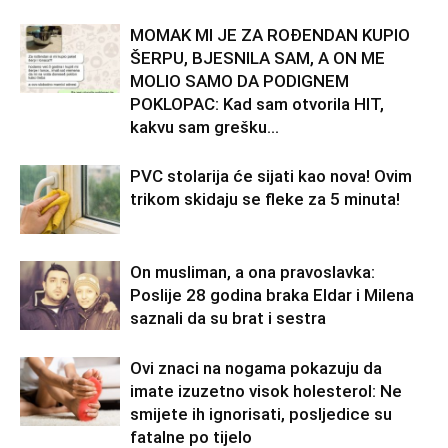
MOMAK MI JE ZA ROĐENDAN KUPIO
ŠERPU, BJESNILA SAM, A ON ME
MOLIO SAMO DA PODIGNEM
POKLOPAC: Kad sam otvorila HIT,
kakvu sam grešku...
PVC stolarija će sijati kao nova! Ovim
trikom skidaju se fleke za 5 minuta!
On musliman, a ona pravoslavka:
Poslije 28 godina braka Eldar i Milena
saznali da su brat i sestra
Ovi znaci na nogama pokazuju da
imate izuzetno visok holesterol: Ne
smijete ih ignorisati, posljedice su
fatalne po tijelo