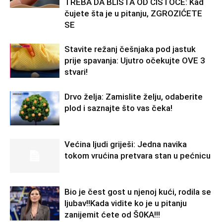
TREBA DA BLISTA OD ČISTOĆE: Kad
čujete šta je u pitanju, ZGROZIĆETE
SE
Stavite režanj češnjaka pod jastuk
prije spavanja: Ujutro očekujte OVE 3
stvari!
Drvo želja: Zamislite želju, odaberite
plod i saznajte što vas čeka!
Većina ljudi griješi: Jedna navika
tokom vrućina pretvara stan u pećnicu
Bio je čest gost u njenoj kući, rodila se
ljubav!!Kada vidite ko je u pitanju
zanijemit ćete od Š0KA!!!