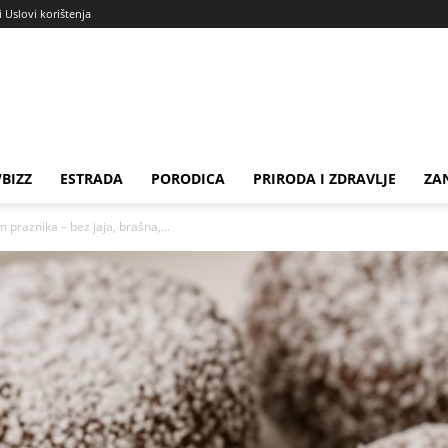
i Uslovi korištenja
BIZZ
ESTRADA
PORODICA
PRIRODA I ZDRAVLJE
ZA
m praznika – bez jaja, brašna,...