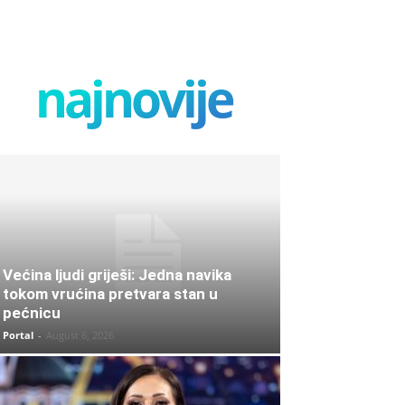
najnovije
Većina ljudi griješi: Jedna navika
tokom vrućina pretvara stan u
pećnicu
Portal
-
August 6, 2026