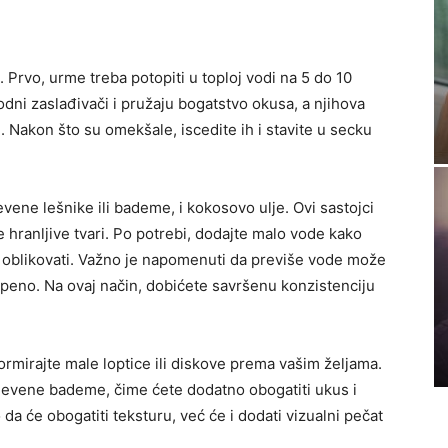
. Prvo, urme treba potopiti u toploj vodi na 5 do 10
dni zaslađivači i pružaju bogatstvo okusa, a njihova
. Nakon što su omekšale, iscedite ih i stavite u secku
vene lešnike ili bademe, i kokosovo ulje. Ovi sastojci
 hranljive tvari. Po potrebi, dodajte malo vode kako
 oblikovati. Važno je napomenuti da previše vode može
epeno. Na ovaj način, dobićete savršenu konzistenciju
formirajte male loptice ili diskove prema vašim željama.
 mlevene bademe, čime ćete dodatno obogatiti ukus i
da će obogatiti teksturu, već će i dodati vizualni pečat