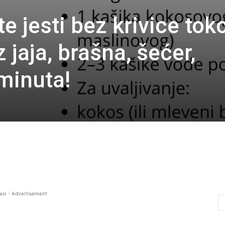
te jesti bez krivice to
 jaja, brašna, šećer,
minuta!
asi - Advertisement