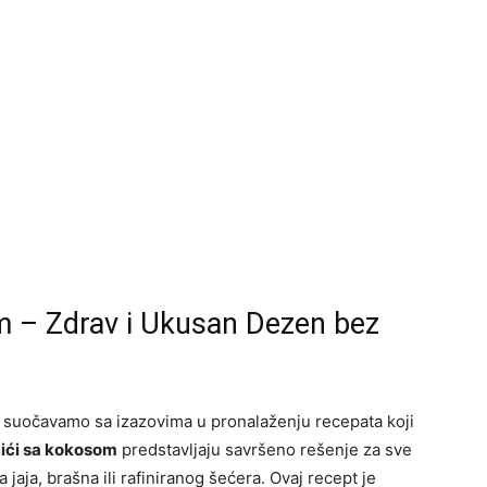
m – Zdrav i Ukusan Dezen bez
 suočavamo sa izazovima u pronalaženju recepata koji
čići sa kokosom
predstavljaju savršeno rešenje za sve
 jaja, brašna ili rafiniranog šećera. Ovaj recept je