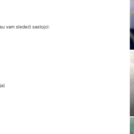
su vam sledeći sastojci:
ja)