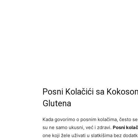
Posni Kolačići sa Kokoso
Glutena
Kada govorimo o posnim kolačima, često se
su ne samo ukusni, već i zdravi.
Posni kola
one koji žele uživati u slatkišima bez dodatka