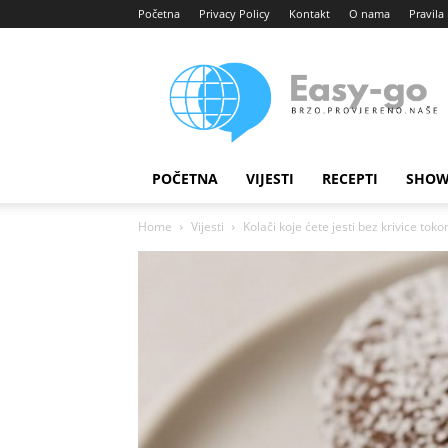
Početna
Privacy Policy
Kontakt
O nama
Pravila 
Easy
portal
POČETNA
VIJESTI
RECEPTI
SHOW
Home
Vijesti
Kolači koje ćete jesti bez krivice toko