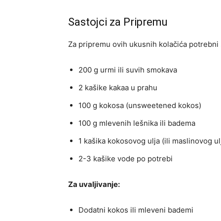
Sastojci za Pripremu
Za pripremu ovih ukusnih kolačića potrebni 
200 g urmi ili suvih smokava
2 kašike kakaa u prahu
100 g kokosa (unsweetened kokos)
100 g mlevenih lešnika ili badema
1 kašika kokosovog ulja (ili maslinovog ul
2-3 kašike vode po potrebi
Za uvaljivanje:
Dodatni kokos ili mleveni bademi