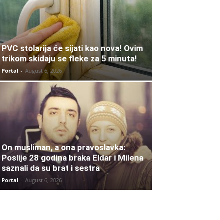
PVC stolarija će sijati kao nova! Ovim
trikom skidaju se fleke za 5 minuta!
Portal
-
August 6, 2026
On musliman, a ona pravoslavka:
Poslije 28 godina braka Eldar i Milena
saznali da su brat i sestra
Portal
-
August 6, 2026