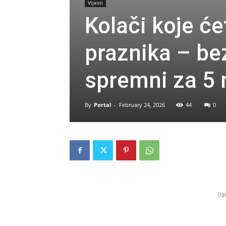
Vijesti
Kolači koje će
praznika – bez
spremni za 5 
By
Portal
-
February 24, 2026
44
0
Ogl