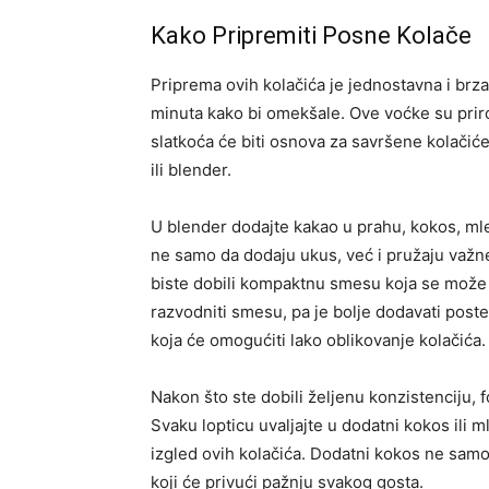
Kako Pripremiti Posne Kolače
Priprema ovih kolačića je jednostavna i brza
minuta kako bi omekšale. Ove voćke su priro
slatkoća će biti osnova za savršene kolačiće
ili blender.
U blender dodajte kakao u prahu, kokos, mle
ne samo da dodaju ukus, već i pružaju važne
biste dobili kompaktnu smesu koja se može
razvodniti smesu, pa je bolje dodavati post
koja će omogućiti lako oblikovanje kolačića.
Nakon što ste dobili željenu konzistenciju, 
Svaku lopticu uvaljajte u dodatni kokos ili
izgled ovih kolačića. Dodatni kokos ne samo 
koji će privući pažnju svakog gosta.