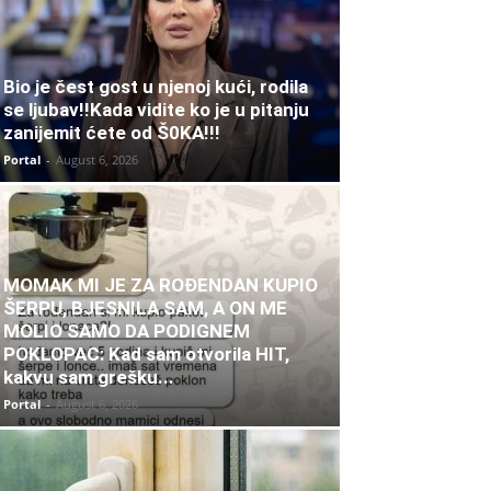
Bio je čest gost u njenoj kući, rodila
se ljubav!!Kada vidite ko je u pitanju
zanijemit ćete od Š0KA!!!
Portal
-
August 6, 2026
MOMAK MI JE ZA ROĐENDAN KUPIO
ŠERPU, BJESNILA SAM, A ON ME
MOLIO SAMO DA PODIGNEM
POKLOPAC: Kad sam otvorila HIT,
kakvu sam grešku...
Portal
-
August 6, 2026