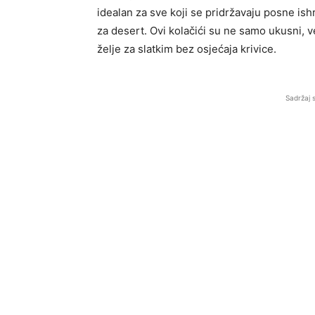
idealan za sve koji se pridržavaju posne ishr
za desert. Ovi kolačići su ne samo ukusni, ve
želje za slatkim bez osjećaja krivice.
Sadržaj 