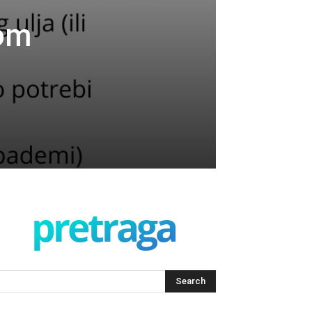
kom
pretraga