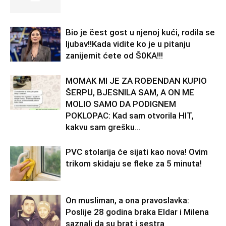
Bio je čest gost u njenoj kući, rodila se
ljubav!!Kada vidite ko je u pitanju
zanijemit ćete od Š0KA!!!
MOMAK MI JE ZA ROĐENDAN KUPIO
ŠERPU, BJESNILA SAM, A ON ME
MOLIO SAMO DA PODIGNEM
POKLOPAC: Kad sam otvorila HIT,
kakvu sam grešku...
PVC stolarija će sijati kao nova! Ovim
trikom skidaju se fleke za 5 minuta!
On musliman, a ona pravoslavka:
Poslije 28 godina braka Eldar i Milena
saznali da su brat i sestra