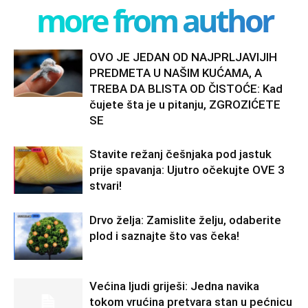
more from author
OVO JE JEDAN OD NAJPRLJAVIJIH
PREDMETA U NAŠIM KUĆAMA, A
TREBA DA BLISTA OD ČISTOĆE: Kad
čujete šta je u pitanju, ZGROZIĆETE
SE
Stavite režanj češnjaka pod jastuk
prije spavanja: Ujutro očekujte OVE 3
stvari!
Drvo želja: Zamislite želju, odaberite
plod i saznajte što vas čeka!
Većina ljudi griješi: Jedna navika
tokom vrućina pretvara stan u pećnicu