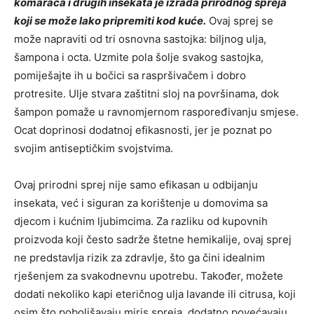
komaraca i drugih insekata je izrada prirodnog spreja
koji se može lako pripremiti kod kuće.
Ovaj sprej se
može napraviti od tri osnovna sastojka: biljnog ulja,
šampona i octa. Uzmite pola šolje svakog sastojka,
pomiješajte ih u bočici sa raspršivačem i dobro
protresite. Ulje stvara zaštitni sloj na površinama, dok
šampon pomaže u ravnomjernom raspoređivanju smjese.
Ocat doprinosi dodatnoj efikasnosti, jer je poznat po
svojim antiseptičkim svojstvima.
Ovaj prirodni sprej nije samo efikasan u odbijanju
insekata, već i siguran za korištenje u domovima sa
djecom i kućnim ljubimcima. Za razliku od kupovnih
proizvoda koji često sadrže štetne hemikalije, ovaj sprej
ne predstavlja rizik za zdravlje, što ga čini idealnim
rješenjem za svakodnevnu upotrebu. Također, možete
dodati nekoliko kapi eteričnog ulja lavande ili citrusa, koji
osim što poboljšavaju miris spreja, dodatno povećavaju