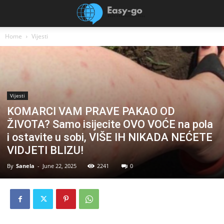
Home
Vijesti
Vijesti
KOMARCI VAM PRAVE PAKAO OD
ŽIVOTA? Samo isijecite OVO VOĆE na pola
i ostavite u sobi, VIŠE IH NIKADA NEĆETE
VIDJETI BLIZU!
By
Sanela
-
June 22, 2025
2241
0