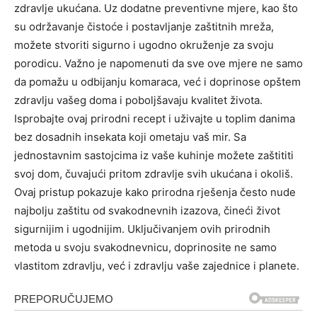
zdravlje ukućana. Uz dodatne preventivne mjere, kao što
su održavanje čistoće i postavljanje zaštitnih mreža,
možete stvoriti sigurno i ugodno okruženje za svoju
porodicu. Važno je napomenuti da sve ove mjere ne samo
da pomažu u odbijanju komaraca, već i doprinose opštem
zdravlju vašeg doma i poboljšavaju kvalitet života.
Isprobajte ovaj prirodni recept i uživajte u toplim danima
bez dosadnih insekata koji ometaju vaš mir. Sa
jednostavnim sastojcima iz vaše kuhinje možete zaštititi
svoj dom, čuvajući pritom zdravlje svih ukućana i okoliš.
Ovaj pristup pokazuje kako prirodna rješenja često nude
najbolju zaštitu od svakodnevnih izazova, čineći život
sigurnijim i ugodnijim. Uključivanjem ovih prirodnih
metoda u svoju svakodnevnicu, doprinosite ne samo
vlastitom zdravlju, već i zdravlju vaše zajednice i planete.