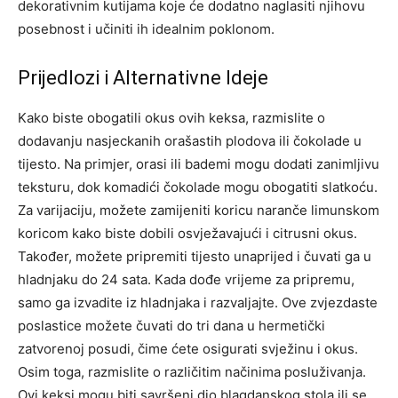
dekorativnim kutijama koje će dodatno naglasiti njihovu
posebnost i učiniti ih idealnim poklonom.
Prijedlozi i Alternativne Ideje
Kako biste obogatili okus ovih keksa, razmislite o
dodavanju nasjeckanih orašastih plodova ili čokolade u
tijesto. Na primjer, orasi ili bademi mogu dodati zanimljivu
teksturu, dok komadići čokolade mogu obogatiti slatkoću.
Za varijaciju, možete zamijeniti koricu naranče limunskom
koricom kako biste dobili osvježavajući i citrusni okus.
Također, možete pripremiti tijesto unaprijed i čuvati ga u
hladnjaku do 24 sata. Kada dođe vrijeme za pripremu,
samo ga izvadite iz hladnjaka i razvaljajte. Ove zvjezdaste
poslastice možete čuvati do tri dana u hermetički
zatvorenoj posudi, čime ćete osigurati svježinu i okus.
Osim toga, razmislite o različitim načinima posluživanja.
Ovi keksi mogu biti savršeni dio blagdanskog stola ili se