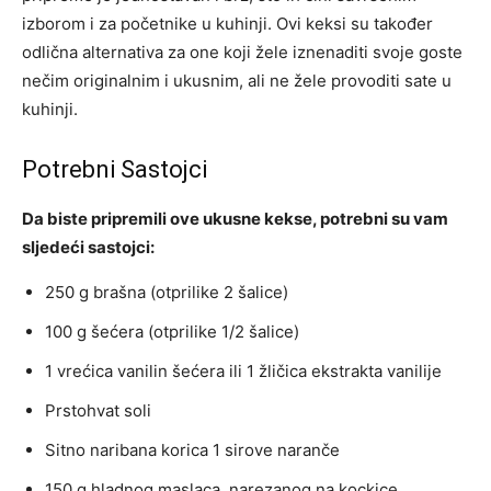
izborom i za početnike u kuhinji. Ovi keksi su također
odlična alternativa za one koji žele iznenaditi svoje goste
nečim originalnim i ukusnim, ali ne žele provoditi sate u
kuhinji.
Potrebni Sastojci
Da biste pripremili ove ukusne kekse, potrebni su vam
sljedeći sastojci:
250 g brašna (otprilike 2 šalice)
100 g šećera (otprilike 1/2 šalice)
1 vrećica vanilin šećera ili 1 žličica ekstrakta vanilije
Prstohvat soli
Sitno naribana korica 1 sirove naranče
150 g hladnog maslaca, narezanog na kockice