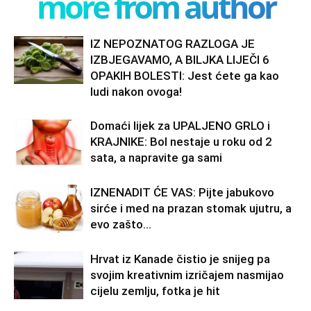
more from author
IZ NEPOZNATOG RAZLOGA JE
IZBJEGAVAMO, A BILJKA LIJEČI 6
OPAKIH BOLESTI: Jest ćete ga kao
ludi nakon ovoga!
Domaći lijek za UPALJENO GRLO i
KRAJNIKE: Bol nestaje u roku od 2
sata, a napravite ga sami
IZNENADIT ĆE VAS: Pijte jabukovo
sirće i med na prazan stomak ujutru, a
evo zašto…
Hrvat iz Kanade čistio je snijeg pa
svojim kreativnim izričajem nasmijao
cijelu zemlju, fotka je hit