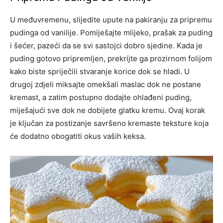
U međuvremenu, slijedite upute na pakiranju za pripremu
pudinga od vanilije. Pomiješajte mlijeko, prašak za puding
i šećer, pazeći da se svi sastojci dobro sjedine. Kada je
puding gotovo pripremljen, prekrijte ga prozirnom folijom
kako biste spriječili stvaranje korice dok se hladi.
U
drugoj zdjeli miksajte omekšali maslac dok ne postane
kremast, a zatim postupno dodajte ohlađeni puding,
miješajući sve dok ne dobijete glatku kremu. Ovaj korak
je ključan za postizanje savršeno kremaste teksture koja
će dodatno obogatiti okus vaših keksa.