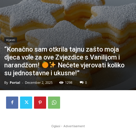
Vijesti
“Konačno sam otkrila tajnu zašto moja
djeca vole za ove Zvjezdice s Vanilijom i
narandžom!
Nećete vjerovati koliko
su jednostavne i ukusne!”
By
Portal
-
December 2, 2025
1298
0
Oglasi - Advertisement