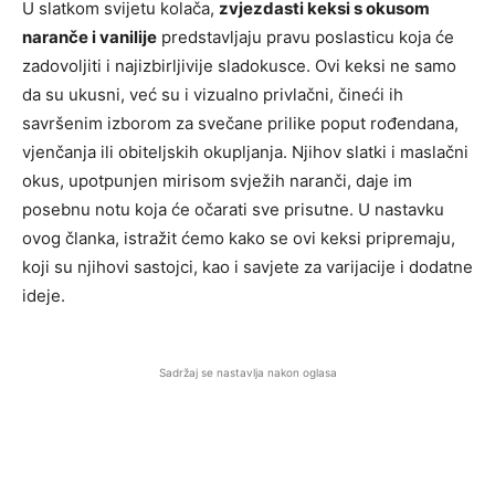
U slatkom svijetu kolača,
zvjezdasti keksi s okusom
naranče i vanilije
predstavljaju pravu poslasticu koja će
zadovoljiti i najizbirljivije sladokusce. Ovi keksi ne samo
da su ukusni, već su i vizualno privlačni, čineći ih
savršenim izborom za svečane prilike poput rođendana,
vjenčanja ili obiteljskih okupljanja. Njihov slatki i maslačni
okus, upotpunjen mirisom svježih naranči, daje im
posebnu notu koja će očarati sve prisutne. U nastavku
ovog članka, istražit ćemo kako se ovi keksi pripremaju,
koji su njihovi sastojci, kao i savjete za varijacije i dodatne
ideje.
Sadržaj se nastavlja nakon oglasa