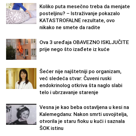
Koliko puta mesečno treba da menjate
posteljinu? – Istraživanje pokazalo
KATASTROFALNE rezultate, ovo
nikako ne smete da radite
Ova 3 uređaja OBAVEZNO ISKLJUČITE
prije nego što izađete iz kuće
Šećer nije najštetniji po organizam,
već sledeća stvar: Čuveni ruski
endokrinolog otkriva šta naglo slabi
telo i ubrzavanje starenje
Vesna je kao beba ostavljena u kesi na
Kalemegdanu: Nakon smrti usvojitelja,
otvorila je staru fioku u kući i saznala
ŠOK istinu