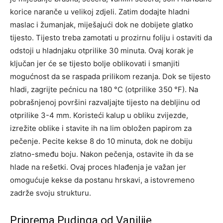
korice naranče u velikoj zdjeli. Zatim dodajte hladni
maslac i žumanjak, miješajući dok ne dobijete glatko
tijesto. Tijesto treba zamotati u prozirnu foliju i ostaviti da
odstoji u hladnjaku otprilike 30 minuta.
Ovaj korak je
ključan jer će se tijesto bolje oblikovati i smanjiti
mogućnost da se raspada prilikom rezanja.
Dok se tijesto
hladi, zagrijte pećnicu na 180 °C (otprilike 350 °F). Na
pobrašnjenoj površini razvaljajte tijesto na debljinu od
otprilike 3-4 mm. Koristeći kalup u obliku zvijezde,
izrežite oblike i stavite ih na lim obložen papirom za
pečenje. Pecite kekse 8 do 10 minuta, dok ne dobiju
zlatno-smeđu boju.
Nakon pečenja, ostavite ih da se
hlade na rešetki. Ovaj proces hlađenja je važan jer
omogućuje kekse da postanu hrskavi, a istovremeno
zadrže svoju strukturu.
Priprema Pudinga od Vanilije