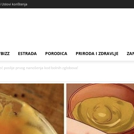
i Uslovi korištenja
BIZZ
ESTRADA
PORODICA
PRIRODA I ZDRAVLJE
ZA
poslije prvog nanošenja kod bolnih zglobova!