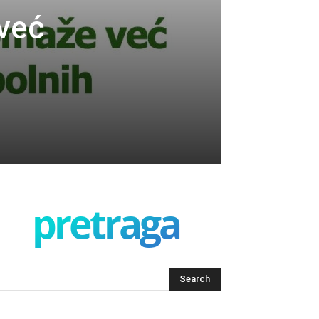
već
pretraga