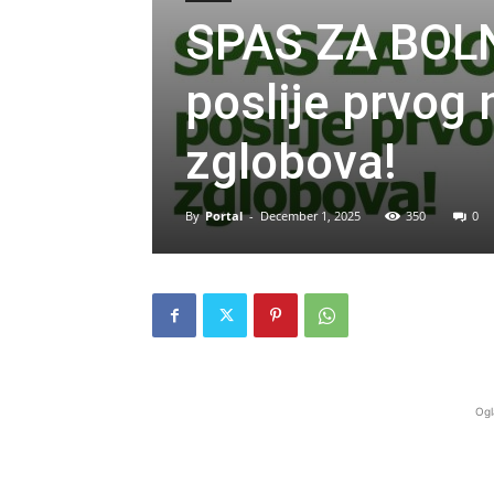
SPAS ZA BOL
poslije prvog
zglobova!
By
Portal
-
December 1, 2025
350
0
Ogl