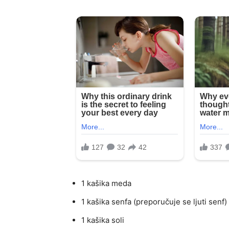
1 kašika meda
1 kašika senfa (preporučuje se ljuti senf)
1 kašika soli