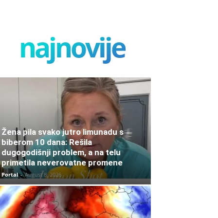
najnovije
Žena pila svako jutro limunadu s
biberom 10 dana: Rešila
dugogodišnji problem, a na telu
primetila neverovatne promene
Portal
-
August 8, 2026