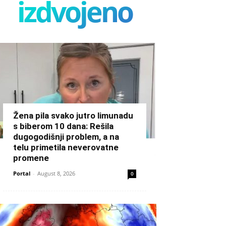
izdvojeno
Žena pila svako jutro limunadu
s biberom 10 dana: Rešila
dugogodišnji problem, a na
telu primetila neverovatne
promene
Portal
-
August 8, 2026
0