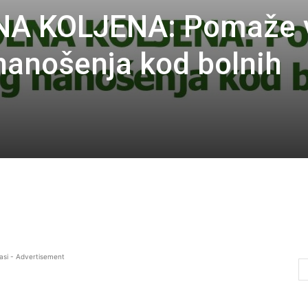
NA KOLJENA: Pomaže 
 nanošenja kod bolnih
asi - Advertisement