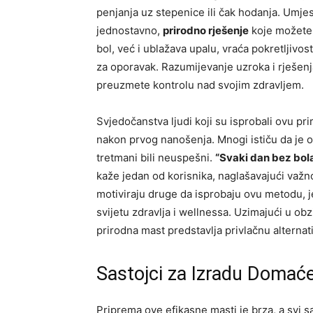
penjanja uz stepenice ili čak hodanja. Umjes
jednostavno,
prirodno rješenje
koje možete 
bol, već i ublažava upalu, vraća pokretljivost
za oporavak. Razumijevanje uzroka i rješe
preuzmete kontrolu nad svojim zdravljem.
Svjedočanstva ljudi koji su isprobali ovu p
nakon prvog nanošenja. Mnogi ističu da je 
tretmani bili neuspešni.
“Svaki dan bez bola
kaže jedan od korisnika, naglašavajući važno
motiviraju druge da isprobaju ovu metodu, je
svijetu zdravlja i wellnessa. Uzimajući u ob
prirodna mast predstavlja privlačnu alternat
Sastojci za Izradu Domać
Priprema ove efikasne masti je brza, a svi s