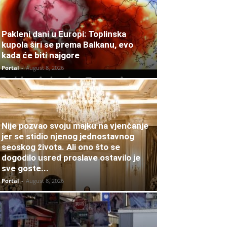
Pakleni dani u Europi: Toplinska
kupola širi se prema Balkanu, evo
kada će biti najgore
Portal
-
August 8, 2026
Nije pozvao svoju majku na vjenčanje
jer se stidio njenog jednostavnog
seoskog života. Ali ono što se
dogodilo usred proslave ostavilo je
sve goste...
Portal
-
August 8, 2026