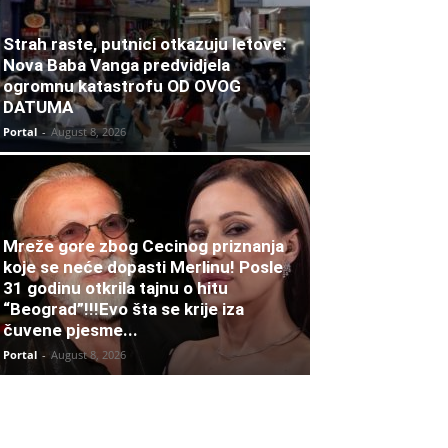
Strah raste, putnici otkazuju letove:
Nova Baba Vanga predvidjela
ogromnu katastrofu OD OVOG
DATUMA
Portal
-
August 8, 2026
Mreže gore zbog Cecinog priznanja
koje se neće dopasti Merlinu! Posle
31 godinu otkrila tajnu o hitu
“Beograd”!!!Evo šta se krije iza
čuvene pjesme...
Portal
-
August 8, 2026