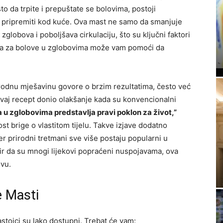
to da trpite i prepuštate se bolovima, postoji
pripremiti kod kuće. Ova mast ne samo da smanjuje
 zglobova i poboljšava cirkulaciju, što su ključni faktori
nja za bolove u zglobovima može vam pomoći da
rirodnu mješavinu govore o brzim rezultatima, često već
ovaj recept donio olakšanje kada su konvencionalni
 u zglobovima predstavlja pravi poklon za život,”
st brige o vlastitom tijelu. Takve izjave dodatno
r prirodni tretmani sve više postaju popularni u
zir da su mnogi lijekovi popraćeni nuspojavama, ova
ivu.
e Masti
astojci su lako dostupni. Trebat će vam: