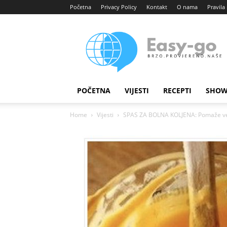
Početna
Privacy Policy
Kontakt
O nama
Pravila 
Easy
portal
POČETNA
VIJESTI
RECEPTI
SHOW
Home
Vijesti
SPAS ZA BOLNA KOLJENA: Pomaže već 