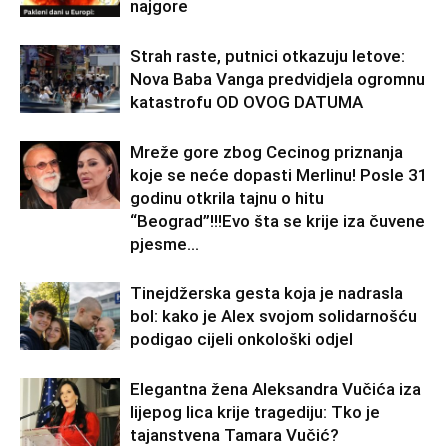
najgore
Strah raste, putnici otkazuju letove:
Nova Baba Vanga predvidjela ogromnu
katastrofu OD OVOG DATUMA
Mreže gore zbog Cecinog priznanja
koje se neće dopasti Merlinu! Posle 31
godinu otkrila tajnu o hitu
“Beograd”!!!Evo šta se krije iza čuvene
pjesme...
Tinejdžerska gesta koja je nadrasla
bol: kako je Alex svojom solidarnošću
podigao cijeli onkološki odjel
Elegantna žena Aleksandra Vučića iza
lijepog lica krije tragediju: Tko je
tajanstvena Tamara Vučić?