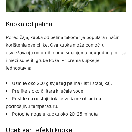
Kupka od pelina
Pored čaja, kupka od pelina također je popularan način
korištenja ove biljke. Ova kupka može pomoći u
osvježavanju umornih nogu, smanjenju neugodnog mirisa
i njezi suhe ili grube kože. Priprema kupke je
jednostavna:
Uzmite oko 200 g svježeg pelina (list i stabljika).
Prelijte s oko 6 litara ključale vode.
Pustite da odstoji dok se voda ne ohladi na
podnošljivu temperaturu.
Potopite noge u kupku oko 20–25 minuta.
Očekivani efekti kupke