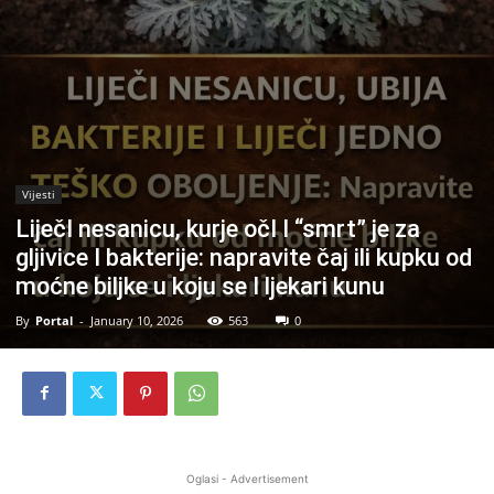
Vijesti
LiječI nesanicu, kurje očI I “smrt” je za
gljivice I bakterije: napravite čaj ili kupku od
moćne biljke u koju se I ljekari kunu
By
Portal
-
January 10, 2026
563
0
Oglasi - Advertisement