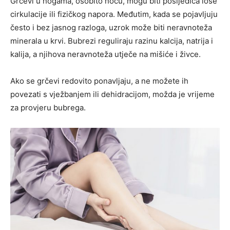
Grčevi u nogama, osobito noću, mogu biti posljedica loše
cirkulacije ili fizičkog napora. Međutim, kada se pojavljuju
često i bez jasnog razloga, uzrok može biti neravnoteža
minerala u krvi. Bubrezi reguliraju razinu kalcija, natrija i
kalija, a njihova neravnoteža utječe na mišiće i živce.
Ako se grčevi redovito ponavljaju, a ne možete ih
povezati s vježbanjem ili dehidracijom, možda je vrijeme
za provjeru bubrega.