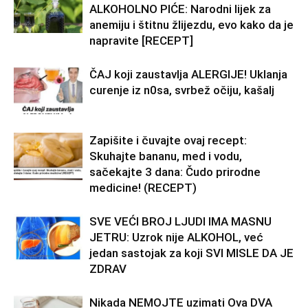
ALKOHOLNO PIĆE: Narodni lijek za
anemiju i štitnu žlijezdu, evo kako da je
napravite [RECEPT]
ČAJ koji zaustavlja ALERGIJE! Uklanja
curenje iz n0sa, svrbež očiju, kašalj
Zapišite i čuvajte ovaj recept:
Skuhajte bananu, med i vodu,
sačekajte 3 dana: Čudo prirodne
medicine! (RECEPT)
SVE VEĆI BROJ LJUDI IMA MASNU
JETRU: Uzrok nije ALKOHOL, već
jedan sastojak za koji SVI MISLE DA JE
ZDRAV
Nikada NEMOJTE uzimati Ova DVA