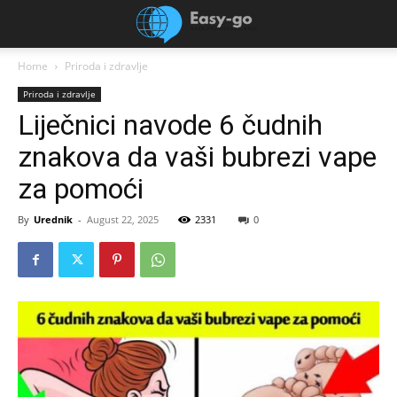
Home
Priroda i zdravlje
Priroda i zdravlje
Liječnici navode 6 čudnih
znakova da vaši bubrezi vape
za pomoći
By
Urednik
-
August 22, 2025
2331
0