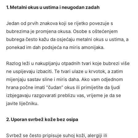
1. Metalni okus u ustima i neugodan zadah
Jedan od prvih znakova koji se rijetko povezuje s
bubrezima je promjena okusa. Osobe s oštećenjem
bubrega često kažu da osjećaju metalni okus u ustima, a
ponekad im dah podsjeća na miris amonijaka.
Razlog leži u nakupljanju otpadnih tvari koje bubrezi više
ne uspijevaju izbaciti. Te tvari ulaze u krvotok, a zatim
mijenjaju sastav sline i miris daha. Ako vam odjednom
hrana počne imati “čudan” okus ili primijetite da ljudi
izbjegavaju razgovarati preblizu vas, vrijeme je da se
javite liječniku.
2. Uporan svrbež kože bez osipa
Svrbež se često pripisuje suhoj koži, alergiji ili