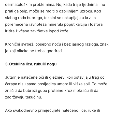
dermatološkim problemima. No, kada traje tjednima i ne
prati ga osip, može se raditi o ozbiljnijem uzroku. Kod
slabog rada bubrega, toksini se nakupljaju u krvi, a
poremećena ravnoteža minerala poput kalcija i fosfora
iritira živčane završetke ispod kože.
Kronični svrbež, posebno noću i bez jasnog razloga, znak
je koji nikako ne treba ignorirati.
3. Otekline lica, ruku ili nogu
Jutarnje natečene oči ili gležnjevi koji ostavljaju trag od
čarapa nisu samo posljedica umora ili viška soli. To može
značiti da bubrezi gube proteine kroz mokraću ili da
zadržavaju tekućinu.
Ako svakodnevno primjećujete natečeno lice, ruke ili