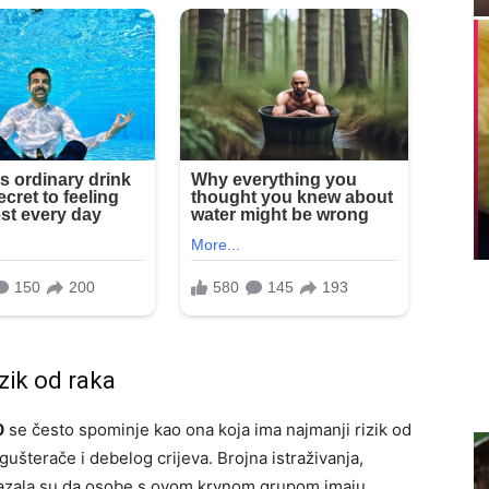
zik od raka
0
se često spominje kao ona koja ima najmanji rizik od
ušterače i debelog crijeva. Brojna istraživanja,
kazala su da osobe s ovom krvnom grupom imaju