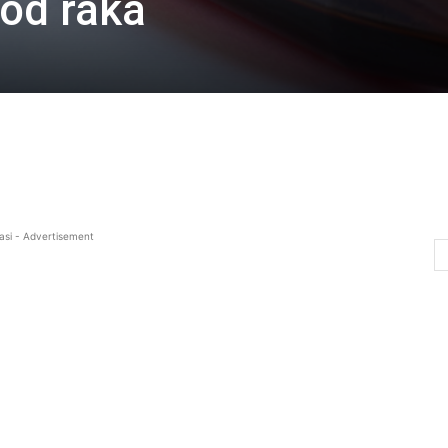
 od raka
asi - Advertisement