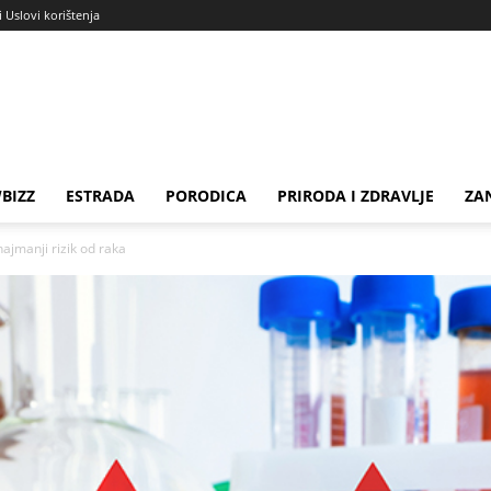
i Uslovi korištenja
BIZZ
ESTRADA
PORODICA
PRIRODA I ZDRAVLJE
ZA
najmanji rizik od raka