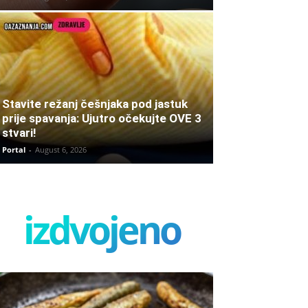
Stavite režanj češnjaka pod jastuk
prije spavanja: Ujutro očekujte OVE 3
stvari!
Portal
-
August 6, 2026
izdvojeno