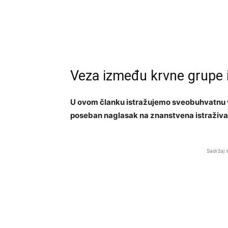
Veza između krvne grupe i 
U ovom članku istražujemo sveobuhvatnu ve
poseban naglasak na znanstvena istraživa
Sadržaj 