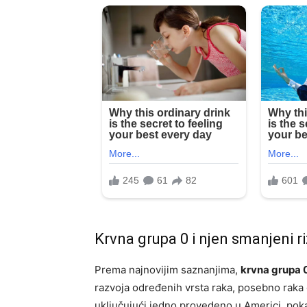
Krvna grupa 0 i njen smanjeni ri
Prema najnovijim saznanjima,
krvna grupa 
razvoja određenih vrsta raka, posebno raka g
uključujući jedno provedeno u Americi, po