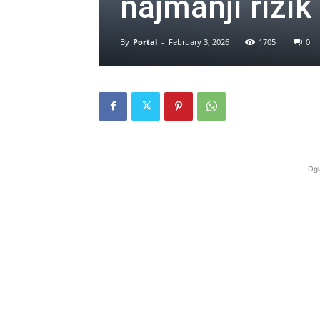
najmanji rizik
By
Portal
-
February 3, 2026
1705
0
Ogl