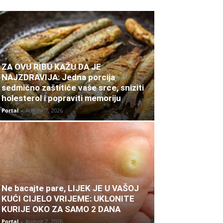
ZA OVU RIBU KAŽU DA JE
NAJZDRAVIJA: Jedna porcija
sedmično zaštitiće vaše srce, sniziti
holesterol i popraviti memoriju
Portal
-
August 7, 2026
Ne bacajte pare, LIJEK JE U VAŠOJ
KUĆI CIJELO VRIJEME: UKLONITE
KURIJE OKO ZA SAMO 2 DANA
Portal
-
August 7, 2026