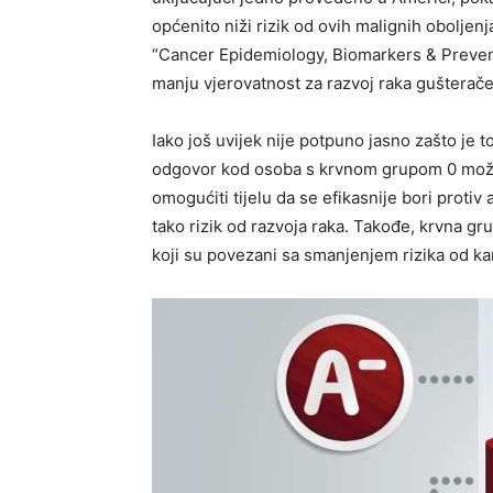
općenito niži rizik od ovih malignih oboljenj
“Cancer Epidemiology, Biomarkers & Prevent
manju vjerovatnost za razvoj raka gušterač
Iako još uvijek nije potpuno jasno zašto je t
odgovor kod osoba s krvnom grupom 0 može 
omogućiti tijelu da se efikasnije bori protiv
tako rizik od razvoja raka. Takođe, krvna gr
koji su povezani sa smanjenjem rizika od k