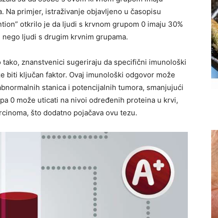
a. Na primjer, istraživanje objavljeno u časopisu
ion” otkrilo je da ljudi s krvnom grupom 0 imaju 30%
e nego ljudi s drugim krvnim grupama.
o tako, znanstvenici sugeriraju da specifični imunološki
biti ključan faktor. Ovaj imunološki odgovor može
 abnormalnih stanica i potencijalnih tumora, smanjujući
upa 0 može uticati na nivoi određenih proteina u krvi,
arcinoma, što dodatno pojačava ovu tezu.