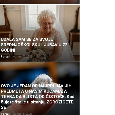
UDALA SAM SE ZA SVOJU
SREDNJOŠKOLSKU LJUBAV U 72.
GODINI
Portal
-
August 7, 2026
OVO JE JEDAN OD NAJPRLJAVIJIH
PREDMETA U NAŠIM KUĆAMA, A
TREBA DA BLISTA OD ČISTOĆE: Kad
čujete šta je u pitanju, ZGROZIĆETE
SE
Portal
-
August 6, 2026