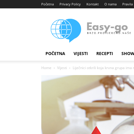
Početna
Privacy Policy
Kontakt
O nama
Pravila 
Easy
portal
POČETNA
VIJESTI
RECEPTI
SHOW
Home
Vijesti
Liječnici otkrili koja krvna grupa ima 