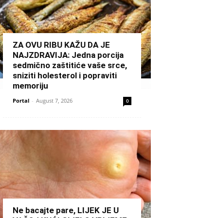
ZA OVU RIBU KAŽU DA JE
NAJZDRAVIJA: Jedna porcija
sedmično zaštitiće vaše srce,
sniziti holesterol i popraviti
memoriju
Portal
-
August 7, 2026
0
Ne bacajte pare, LIJEK JE U