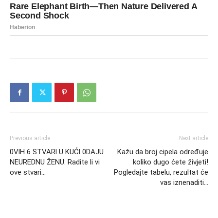
Previous article
Next article
0VlH 6 STVARl U KUĆl 0DAJU
Kažu da broj cipela određuje
NEUREDNU ŽENU: Radite li vi
koliko dugo ćete živjeti!
ove stvari…
Pogledajte tabelu, rezultat će
vas iznenaditi…