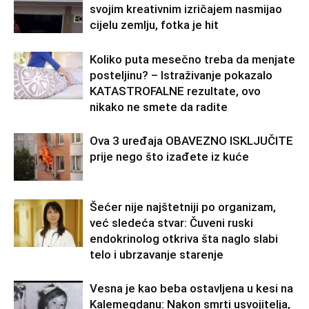
svojim kreativnim izričajem nasmijao
cijelu zemlju, fotka je hit
Koliko puta mesečno treba da menjate
posteljinu? – Istraživanje pokazalo
KATASTROFALNE rezultate, ovo
nikako ne smete da radite
Ova 3 uređaja OBAVEZNO ISKLJUČITE
prije nego što izađete iz kuće
Šećer nije najštetniji po organizam,
već sledeća stvar: Čuveni ruski
endokrinolog otkriva šta naglo slabi
telo i ubrzavanje starenje
Vesna je kao beba ostavljena u kesi na
Kalemegdanu: Nakon smrti usvojitelja,