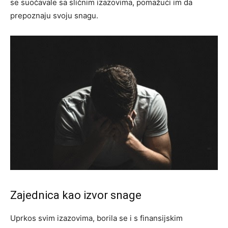
se suočavale sa sličnim izazovima, pomažući im da
prepoznaju svoju snagu.
Zajednica kao izvor snage
Uprkos svim izazovima, borila se i s finansijskim