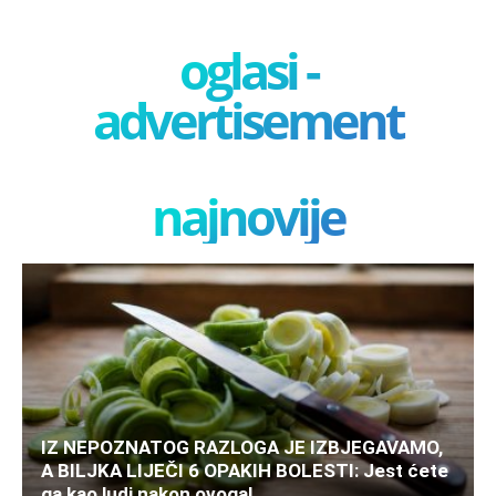
oglasi -
advertisement
najnovije
IZ NEPOZNATOG RAZLOGA JE IZBJEGAVAMO,
A BILJKA LIJEČI 6 OPAKIH BOLESTI: Jest ćete
ga kao ludi nakon ovoga!