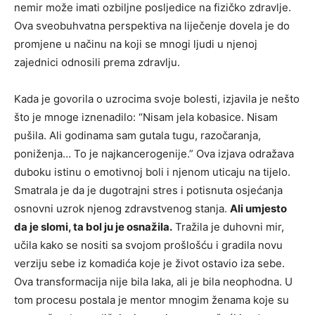
nemir može imati ozbiljne posljedice na fizičko zdravlje.
Ova sveobuhvatna perspektiva na liječenje dovela je do
promjene u načinu na koji se mnogi ljudi u njenoj
zajednici odnosili prema zdravlju.
Kada je govorila o uzrocima svoje bolesti, izjavila je nešto
što je mnoge iznenadilo: “Nisam jela kobasice. Nisam
pušila. Ali godinama sam gutala tugu, razočaranja,
poniženja… To je najkancerogenije.” Ova izjava odražava
duboku istinu o emotivnoj boli i njenom uticaju na tijelo.
Smatrala je da je dugotrajni stres i potisnuta osjećanja
osnovni uzrok njenog zdravstvenog stanja.
Ali umjesto
da je slomi, ta bol ju je osnažila.
Tražila je duhovni mir,
učila kako se nositi sa svojom prošlošću i gradila novu
verziju sebe iz komadića koje je život ostavio iza sebe.
Ova transformacija nije bila laka, ali je bila neophodna. U
tom procesu postala je mentor mnogim ženama koje su