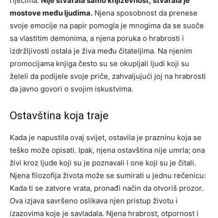
riječima.
Nije stvarala samo književnost; stvarala je
mostove među ljudima.
Njena sposobnost da prenese
svoje emocije na papir pomogla je mnogima da se suoče
sa vlastitim demonima, a njena poruka o hrabrosti i
izdržljivosti ostala je živa među čitateljima. Na njenim
promocijama knjiga često su se okupljali ljudi koji su
želeli da podijele svoje priče, zahvaljujući joj na hrabrosti
da javno govori o svojim iskustvima.
Ostavština koja traje
Kada je napustila ovaj svijet, ostavila je prazninu koja se
teško može opisati. Ipak, njena ostavština nije umrla; ona
živi kroz ljude koji su je poznavali i one koji su je čitali.
Njena filozofija života može se sumirati u jednu rečenicu:
Kada ti se zatvore vrata, pronađi način da otvoriš prozor.
Ova izjava savršeno oslikava njen pristup životu i
izazovima koje je savladala. Njena hrabrost, otpornost i