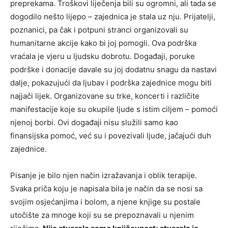
preprekama. Troškovi liječenja bili su ogromni, ali tada se
dogodilo nešto lijepo – zajednica je stala uz nju. Prijatelji,
poznanici, pa čak i potpuni stranci organizovali su
humanitarne akcije kako bi joj pomogli. Ova podrška
vraćala je vjeru u ljudsku dobrotu.
Događaji, poruke
podrške i donacije davale su joj dodatnu snagu da nastavi
dalje, pokazujući da ljubav i podrška zajednice mogu biti
najjači lijek. Organizovane su trke, koncerti i različite
manifestacije koje su okupile ljude s istim ciljem – pomoći
njenoj borbi.
Ovi događaji nisu služili samo kao
finansijska pomoć, već su i povezivali ljude, jačajući duh
zajednice.
Pisanje je bilo njen način izražavanja i oblik terapije.
Svaka priča koju je napisala bila je način da se nosi sa
svojim osjećanjima i bolom, a njene knjige su postale
utočište za mnoge koji su se prepoznavali u njenim