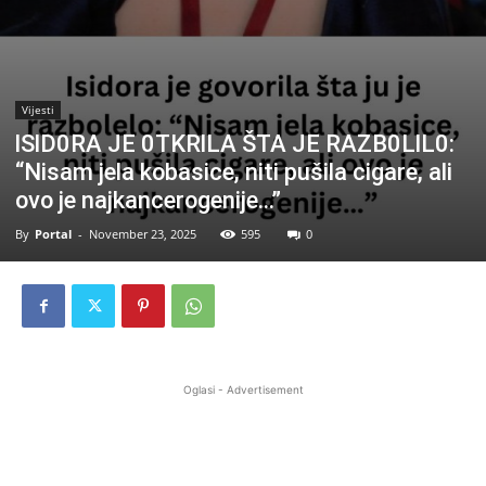
Vijesti
lSlD0RA JE 0TKRlLA ŠTA JE RAZB0LlL0:
“Nisam jela kobasice, niti pušila cigare, ali
ovo je najkancerogenije…”
By
Portal
-
November 23, 2025
595
0
Oglasi - Advertisement