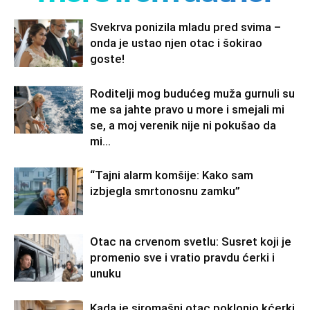
Svekrva ponizila mladu pred svima –
onda je ustao njen otac i šokirao
goste!
Roditelji mog budućeg muža gurnuli su
me sa jahte pravo u more i smejali mi
se, a moj verenik nije ni pokušao da
mi...
“Tajni alarm komšije: Kako sam
izbjegla smrtonosnu zamku”
Otac na crvenom svetlu: Susret koji je
promenio sve i vratio pravdu ćerki i
unuku
Kada je siromašni otac poklonio kćerki