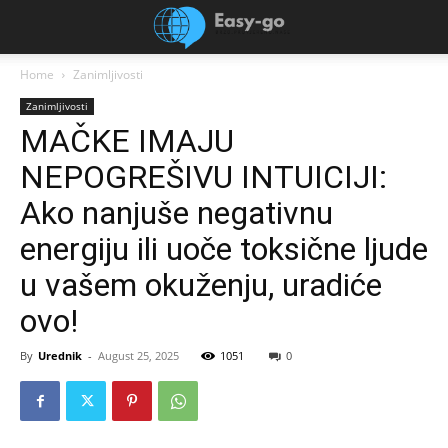
Home
Zanimljivosti
Zanimljivosti
MAČKE IMAJU
NEPOGREŠIVU INTUICIJI:
Ako nanjuše negativnu
energiju ili uoče toksične ljude
u vašem okuženju, uradiće
ovo!
By
Urednik
-
August 25, 2025
1051
0