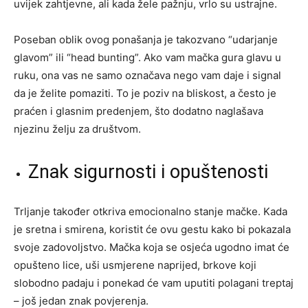
uvijek zahtjevne, ali kada žele pažnju, vrlo su ustrajne.
Poseban oblik ovog ponašanja je takozvano “udarjanje
glavom” ili “head bunting”. Ako vam mačka gura glavu u
ruku, ona vas ne samo označava nego vam daje i signal
da je želite pomaziti. To je poziv na bliskost, a često je
praćen i glasnim predenjem, što dodatno naglašava
njezinu želju za društvom.
Znak sigurnosti i opuštenosti
Trljanje također otkriva emocionalno stanje mačke. Kada
je sretna i smirena, koristit će ovu gestu kako bi pokazala
svoje zadovoljstvo. Mačka koja se osjeća ugodno imat će
opušteno lice, uši usmjerene naprijed, brkove koji
slobodno padaju i ponekad će vam uputiti polagani treptaj
– još jedan znak povjerenja.