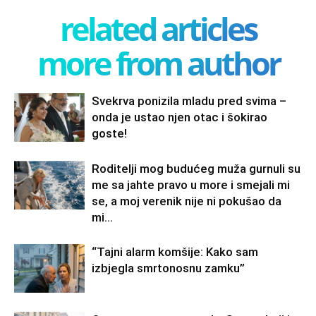
related articles
more from author
Svekrva ponizila mladu pred svima –
onda je ustao njen otac i šokirao
goste!
Roditelji mog budućeg muža gurnuli su
me sa jahte pravo u more i smejali mi
se, a moj verenik nije ni pokušao da
mi...
“Tajni alarm komšije: Kako sam
izbjegla smrtonosnu zamku”