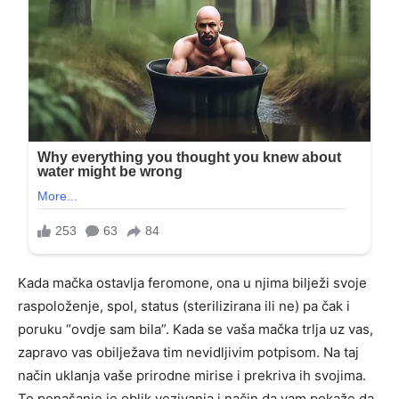
Kada mačka ostavlja feromone, ona u njima bilježi svoje
raspoloženje, spol, status (sterilizirana ili ne) pa čak i
poruku “ovdje sam bila”. Kada se vaša mačka trlja uz vas,
zapravo vas obilježava tim nevidljivim potpisom. Na taj
način uklanja vaše prirodne mirise i prekriva ih svojima.
To ponašanje je oblik vezivanja i način da vam pokaže da