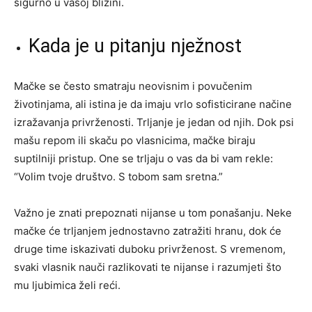
sigurno u vašoj blizini.
Kada je u pitanju nježnost
Mačke se često smatraju neovisnim i povučenim
životinjama, ali istina je da imaju vrlo sofisticirane načine
izražavanja privrženosti. Trljanje je jedan od njih. Dok psi
mašu repom ili skaču po vlasnicima, mačke biraju
suptilniji pristup. One se trljaju o vas da bi vam rekle:
“Volim tvoje društvo. S tobom sam sretna.”
Važno je znati prepoznati nijanse u tom ponašanju. Neke
mačke će trljanjem jednostavno zatražiti hranu, dok će
druge time iskazivati duboku privrženost. S vremenom,
svaki vlasnik nauči razlikovati te nijanse i razumjeti što
mu ljubimica želi reći.