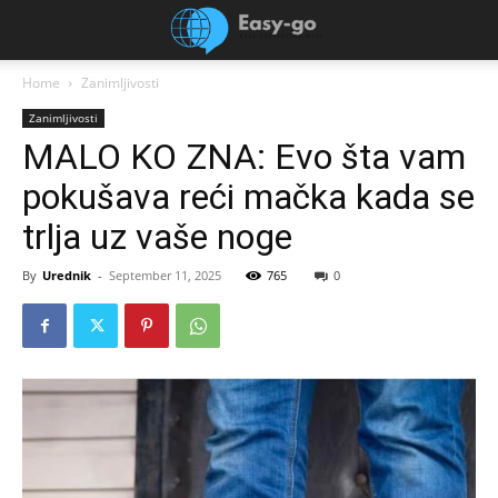
Home
Zanimljivosti
Zanimljivosti
MALO KO ZNA: Evo šta vam
pokušava reći mačka kada se
trlja uz vaše noge
By
Urednik
-
September 11, 2025
765
0