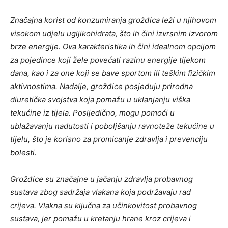
Značajna korist od konzumiranja grožđica leži u njihovom
visokom udjelu ugljikohidrata, što ih čini izvrsnim izvorom
brze energije. Ova karakteristika ih čini idealnom opcijom
za pojedince koji žele povećati razinu energije tijekom
dana, kao i za one koji se bave sportom ili teškim fizičkim
aktivnostima. Nadalje, grožđice posjeduju prirodna
diuretička svojstva koja pomažu u uklanjanju viška
tekućine iz tijela. Posljedično, mogu pomoći u
ublažavanju nadutosti i poboljšanju ravnoteže tekućine u
tijelu, što je korisno za promicanje zdravlja i prevenciju
bolesti.
Grožđice su značajne u jačanju zdravlja probavnog
sustava zbog sadržaja vlakana koja podržavaju rad
crijeva. Vlakna su ključna za učinkovitost probavnog
sustava, jer pomažu u kretanju hrane kroz crijeva i