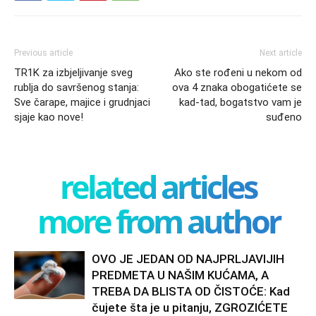
Previous article
Next article
TR1K za izbjeljivanje sveg
Ako ste rođeni u nekom od
rublja do savršenog stanja:
ova 4 znaka obogatićete se
Sve čarape, majice i grudnjaci
kad-tad, bogatstvo vam je
sjaje kao nove!
suđeno
related articles
more from author
OVO JE JEDAN OD NAJPRLJAVIJIH
PREDMETA U NAŠIM KUĆAMA, A
TREBA DA BLISTA OD ČISTOĆE: Kad
čujete šta je u pitanju, ZGROZIĆETE