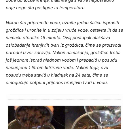
dođe do točke vrenja; maknite ga s vatre neposredno
prije nego što postigne tu temperaturu.
Nakon što pripremite vodu, uzmite jednu šalicu ispranih
grožđica i uronite ih u zdjelu vruće vode, ostavite ih da se
namaču otprilike 15 minuta. Ovaj postupak olakšava
oslobađanje hranjivih tvari iz grožđica, čime se proizvodi
prirodni izvor zdravlja. Nakon namakanja, grožđice treba
još jednom isprati hladnom vodom i prebaciti u posudu
napunjenu 1 litrom filtrirane vode. Nakon toga, ovu
posudu treba staviti u hladnjak na 24 sata, čime se
omogućuje potpuni prijenos hranjivih tvari u vodu.