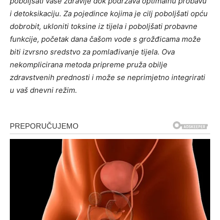
poboljšati vaše zdravlje dok podržava optimalnu probavu
i detoksikaciju. Za pojedince kojima je cilj poboljšati opću
dobrobit, ukloniti toksine iz tijela i poboljšati probavne
funkcije, početak dana čašom vode s grožđicama može
biti izvrsno sredstvo za pomlađivanje tijela. Ova
nekomplicirana metoda pripreme pruža obilje
zdravstvenih prednosti i može se neprimjetno integrirati
u vaš dnevni režim.