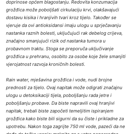
doprinose općem blagostanju. Redovita konzumacija
grožđica može poboljšati cirkulaciju krvi, olakšavajući
dostavu kisika i hranjivih tvari kroz tijelo. Također se
vjeruje da ovi antioksidansi imaju ulogu u sprječavanju
nastanka raznih bolesti, uključujući rak debelog crijeva,
značajno smanjujući rizik od nastanka tumora u
probavnom traktu. Stoga se preporuča uključivanje
grožđica u prehranu, osobito za osobe koje žele smanjiti
vjerojatnost razvoja kroničnih bolesti.
Rain water, mješavina grožđica i vode, nudi brojne
prednosti za tijelo. Ovaj napitak može odigrati značajnu
ulogu u detoksikaciji tijela, poboljšanju rada jetre i
poboljšanju probave. Da biste napravili ovaj hranjivi
napitak, trebali biste započeti temeljitim ispiranjem
grožđica kako biste bili sigurni da su čiste i prikladne za
upotrebu. Nakon toga zagrijte 750 ml vode, pazeći da ne