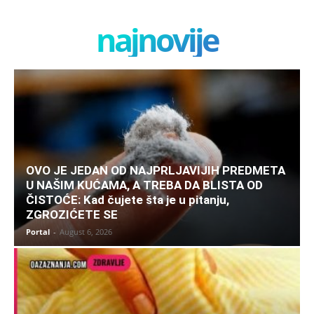
najnovije
OVO JE JEDAN OD NAJPRLJAVIJIH PREDMETA
U NAŠIM KUĆAMA, A TREBA DA BLISTA OD
ČISTOĆE: Kad čujete šta je u pitanju,
ZGROZIĆETE SE
Portal
-
August 6, 2026