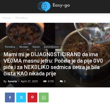
Home
Porodica
Porodica
Recepti
Vijesti
Zanimljivosti
Mami mi je DIJAGN0STICIRAN0 da ima
VE0MA masnu jetru: Počela je da pije 0V0
piće i za NEK0LIKO sedmica setra je bila
čista KAO nikada prije
By
Sanela
-
April 27, 2025
6195
0