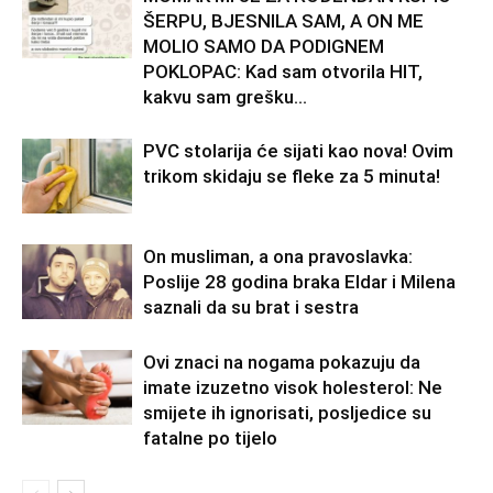
ŠERPU, BJESNILA SAM, A ON ME
MOLIO SAMO DA PODIGNEM
POKLOPAC: Kad sam otvorila HIT,
kakvu sam grešku...
PVC stolarija će sijati kao nova! Ovim
trikom skidaju se fleke za 5 minuta!
On musliman, a ona pravoslavka:
Poslije 28 godina braka Eldar i Milena
saznali da su brat i sestra
Ovi znaci na nogama pokazuju da
imate izuzetno visok holesterol: Ne
smijete ih ignorisati, posljedice su
fatalne po tijelo