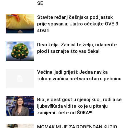
SE
Stavite režanj češnjaka pod jastuk
prije spavanja: Ujutro očekujte OVE 3
stvari!
Drvo želja: Zamislite želju, odaberite
plod i saznajte što vas čeka!
Većina ljudi griješi: Jedna navika
tokom vrućina pretvara stan u pećnicu
Bio je čest gost u njenoj kući, rodila se
ljubav!!Kada vidite ko je u pitanju
zanijemit ćete od Š0KA!!!
MOMAK MI JE ZA ROĐENDAN KUPIO