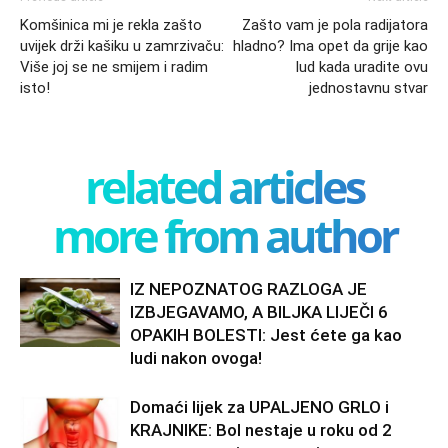
Komšinica mi je rekla zašto
Zašto vam je pola radijatora
uvijek drži kašiku u zamrzivaču:
hladno? Ima opet da grije kao
Više joj se ne smijem i radim
lud kada uradite ovu
isto!
jednostavnu stvar
related articles
more from author
IZ NEPOZNATOG RAZLOGA JE
IZBJEGAVAMO, A BILJKA LIJEČI 6
OPAKIH BOLESTI: Jest ćete ga kao
ludi nakon ovoga!
Domaći lijek za UPALJENO GRLO i
KRAJNIKE: Bol nestaje u roku od 2