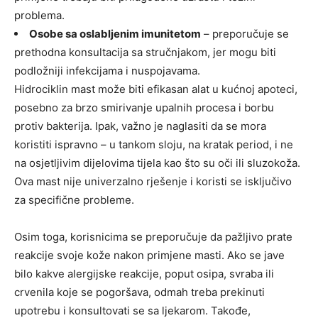
problema.
Osobe sa oslabljenim imunitetom
– preporučuje se
prethodna konsultacija sa stručnjakom, jer mogu biti
podložniji infekcijama i nuspojavama.
Hidrociklin mast može biti efikasan alat u kućnoj apoteci,
posebno za brzo smirivanje upalnih procesa i borbu
protiv bakterija. Ipak, važno je naglasiti da se mora
koristiti ispravno – u tankom sloju, na kratak period, i ne
na osjetljivim dijelovima tijela kao što su oči ili sluzokoža.
Ova mast nije univerzalno rješenje i koristi se isključivo
za specifične probleme.
Osim toga, korisnicima se preporučuje da pažljivo prate
reakcije svoje kože nakon primjene masti. Ako se jave
bilo kakve alergijske reakcije, poput osipa, svraba ili
crvenila koje se pogoršava, odmah treba prekinuti
upotrebu i konsultovati se sa ljekarom.
Takođe,