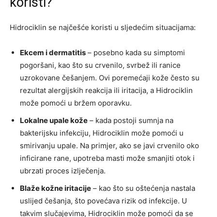
koristi?
Hidrociklin se najčešće koristi u sljedećim situacijama:
Ekcem i dermatitis
– posebno kada su simptomi
pogoršani, kao što su crvenilo, svrbež ili ranice
uzrokovane češanjem. Ovi poremećaji kože često su
rezultat alergijskih reakcija ili iritacija, a Hidrociklin
može pomoći u bržem oporavku.
Lokalne upale kože
– kada postoji sumnja na
bakterijsku infekciju, Hidrociklin može pomoći u
smirivanju upale. Na primjer, ako se javi crvenilo oko
inficirane rane, upotreba masti može smanjiti otok i
ubrzati proces izlječenja.
Blaže kožne iritacije
– kao što su oštećenja nastala
uslijed češanja, što povećava rizik od infekcije. U
takvim slučajevima, Hidrociklin može pomoći da se