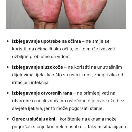
Izbjegavanje upotrebe na očima
– ne smije se
koristiti na očima ili oko očiju, jer to može izazvati
ozbiljne probleme sa vidom.
Izbjegavanje sluzokože
– ne koristiti na unutrašnjim
dijelovima tijela, kao što su usta ili nos, zbog rizika od
iritacije i infekcija.
Izbjegavanje otvorenih rana
– ne primjenjivati na
otvorene rane ili značajno oštećene dijelove kože bez
savjeta ljekara, jer to može pogoršati stanje.
Oprez u slučaju akni
– korištenje na aknama može
pogoršati stanje kod nekih osoba. U takvim situacijama